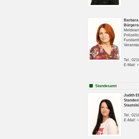
Barbara
Bürgers
Meldeam
Polizeil
Fundam
Veranst
Tel.: 02
E-Mail:
Standesamt
Judith 
Standes
Staatsb
Tel.: 02
E-Mail: