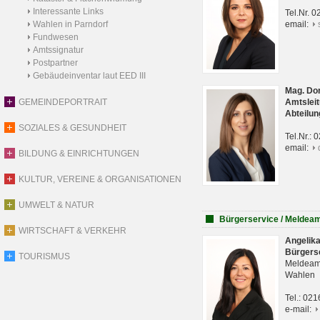
Interessante Links
Tel.Nr. 
Wahlen in Parndorf
email:
Fundwesen
Amtssignatur
Postpartner
Gebäudeinventar laut EED III
Mag. Do
GEMEINDEPORTRAIT
Amtsleit
Abteilun
SOZIALES & GESUNDHEIT
Tel.Nr.:
email:
BILDUNG & EINRICHTUNGEN
KULTUR, VEREINE & ORGANISATIONEN
UMWELT & NATUR
Bürgerservice / Meldea
WIRTSCHAFT & VERKEHR
Angelik
Bürgers
TOURISMUS
Meldeam
Wahlen
Tel.: 02
e-mail: