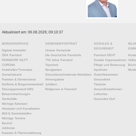
Aktualisiert am: 06.08.2026; 09:10:37
BÜRGERSERVICE
GEMEINDEPORTRAIT
SOZIALES &
BILD
GESUNDHEIT
EINR
Digitale Amtstafel
Unsere Gemeinde
ÖEK Parndorf
Die Geschichte Parndorfs
Parndorf GEHT
Kinde
PARNDORF HILFT
750 Jahre Parndorf
Soziale Organisationen
Volks
CORONA
Topothek
Pflege und Betreuung
Büche
Amtshelfer/ Formulare
Neuigkeiten
Apotheke
Musik
Gemeindeamt
Grenzüberschreitende Aktivitäten
Ärzte/Hebammen
Parteien & Gemeinderat
Ahnengalerie
Gesundheit
Dorfbote & Bürgermeisterbrief
Jubiläen
Tierärzte
Sitzungsprotokoll GRS
Religionen in Parndorf
Gesundheitsthemen
Bekanntmachungen
Leihomas
Sterbefälle
Gesundes Dorf
Wichtige Adressen
Abwasser und Kanalisation
Müll & Sammelstellen
Wichtige Termine
Bauhof
Jobbörse
Kataster & Flächenwidmung