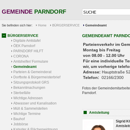
GEMEINDE
PARNDORF
Sie befinden sich hier:
Home
BÜRGERSERVICE
Gemeindeamt
GEMEINDEAMT PARND
BÜRGERSERVICE
Digitale Amtstafel
Parteienverkehr 
ÖEK Parndorf
Montag bis Freitag
PARNDORF HILFT
von 08.00 - 12.00 Uhr
CORONA
Für eine individuelle T
Amtshelfer/ Formulare
wir, um vorherige tele
Gemeindeamt
Adresse:
Hauptstraße 52
Parteien & Gemeinderat
Dorfbote & Bürgermeisterbrief
Telefon:
02166/2300
Sitzungsprotokoll GRS
Bekanntmachungen
Fotos der Gemeindemitarbeite
Sterbefälle
Parndorf.
Wichtige Adressen
Abwasser und Kanalisation
Müll & Sammelstellen
Amtsleitung
Wichtige Termine
Bauhof
Sigrid 
Jobbörse
Amtsleit
Kataster & Flächenwidmung