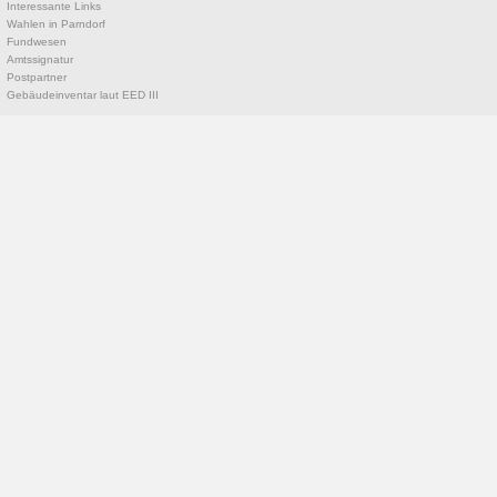
Interessante Links
Wahlen in Parndorf
Fundwesen
Amtssignatur
Postpartner
Gebäudeinventar laut EED III