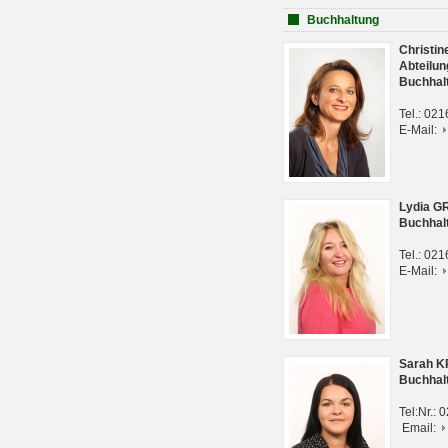
Buchhaltung
Christi
Abteilun
Buchhal
Tel.: 02
E-Mail:
Lydia G
Buchhal
Tel.: 02
E-Mail:
Sarah 
Buchhal
Tel:Nr.:
Email: