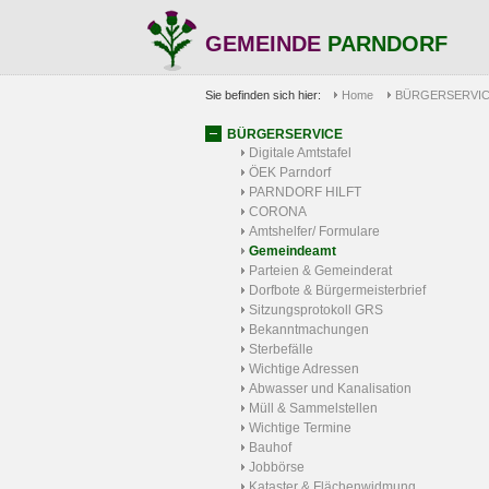
GEMEINDE
PARNDORF
Sie befinden sich hier:
Home
BÜRGERSERVI
BÜRGERSERVICE
Digitale Amtstafel
ÖEK Parndorf
PARNDORF HILFT
CORONA
Amtshelfer/ Formulare
Gemeindeamt
Parteien & Gemeinderat
Dorfbote & Bürgermeisterbrief
Sitzungsprotokoll GRS
Bekanntmachungen
Sterbefälle
Wichtige Adressen
Abwasser und Kanalisation
Müll & Sammelstellen
Wichtige Termine
Bauhof
Jobbörse
Kataster & Flächenwidmung