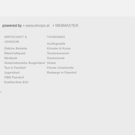
powered by
www.eloops.at
WEBMASTER
WIRTSCHAFT &
TOURISMUS
VERKEHR
Ausflugsziele
Örtliche Betriebe
Künstler & Kunst
Wirtschaftspark
Tourismusverein
Windpark
Gastronomie
Verkehrsbetriebe Burgenland
Hotels
Taxi in Parndorf
Private Unterkünfte
Jugendtaxi
Radwege in Parndorf
ÖBB Parndorf
Kraftfahrlinie B10
n