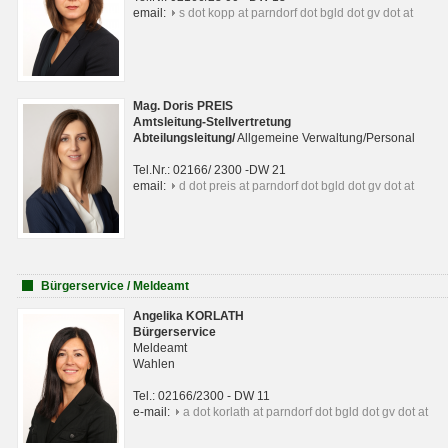
email:
s dot kopp at parndorf dot bgld dot gv dot at
Mag. Doris PREIS
Amtsleitung-Stellvertretung
Abteilungsleitun
g
/
Allgemeine Verwaltung/Personal
Tel.Nr.: 02166/ 2300 -DW 21
email:
d dot preis at parndorf dot bgld dot gv dot at
Bürgerservice / Meldeamt
Angelika KORLATH
Bürgerservice
Meldeamt
Wahlen
Tel.: 02166/2300 - DW 11
e-mail:
a dot korlath at parndorf dot bgld dot gv dot at