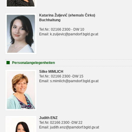
Katarina Žuljević (ehemals Čirko)
Buchhaltung
Tel.Nr.: 02166 2300 - DW 10
Email: k.zuljevic@parndorf.bgld.gv.at
Personalangelegenheiten
Silke MIMLICH
Tel.Nr.: 02166 2300 -DW 15
Email: s.mimlich@parndorf.bgld.gv.at
Judith ENZ
Tel.Nr. 02166 2300 -DW 22
Email: judith.enz@parndorf.bgld.gv.at