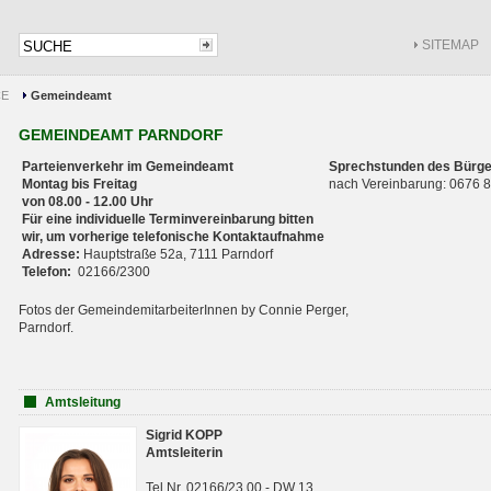
SITEMAP
CE
Gemeindeamt
GEMEINDEAMT PARNDORF
Parteienverkehr im Gemeindeamt
Sprechstunden des Bürge
Montag bis Freitag
nach Vereinbarung: 0676
von 08.00 - 12.00 Uhr
Für eine individuelle Terminvereinbarung bitten
wir, um vorherige telefonische Kontaktaufnahme
Adresse:
Hauptstraße 52a, 7111 Parndorf
Telefon:
02166/2300
Fotos der GemeindemitarbeiterInnen by Connie Perger,
Parndorf.
Amtsleitung
Sigrid KOPP
Amtsleiterin
Tel.Nr. 02166/23 00 - DW 13