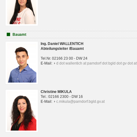
Bauamt
Ing. Daniel WALLENTICH
Abteilungsleiter /Bauamt
Tel.Nr. 02166 23 00 - DW 24
E-Mail:
d dot wallentich at parndorf dot bgld dot gv dot at
Christine MIKULA
Tel.: 02166 2300 - DW 16
E-Mail:
c.mikula@parndorf.bgld.gv.at