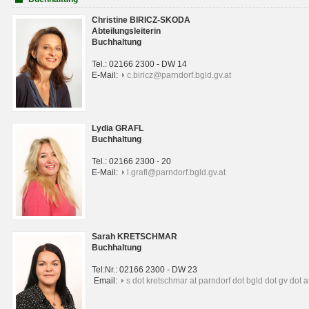
Christine BIRICZ-SKODA
Abteilungsleiterin
Buchhaltung
Tel.: 02166 2300 - DW 14
E-Mail:
c.biricz@parndorf.bgld.gv.at
Lydia GRAFL
Buchhaltung
Tel.: 02166 2300 - 20
E-Mail:
l.grafl@parndorf.bgld.gv.at
Sarah KRETSCHMAR
Buchhaltung
Tel:Nr.: 02166 2300 - DW 23
Email:
s dot kretschmar at parndorf dot bgld dot gv dot a