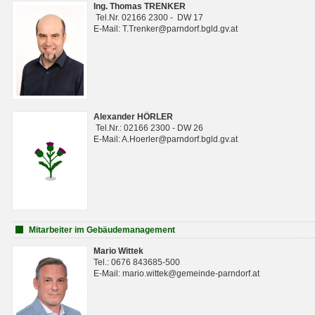
Ing. Thomas TRENKER
Tel.Nr. 02166 2300 - DW 17
E-Mail: T.Trenker@parndorf.bgld.gv.at
Alexander HÖRLER
Tel.Nr.: 02166 2300 - DW 26
E-Mail: A.Hoerler@parndorf.bgld.gv.at
Mitarbeiter im Gebäudemanagement
Mario Wittek
Tel.: 0676 843685-500
E-Mail: mario.wittek@gemeinde-parndorf.at