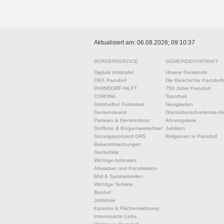
Aktualisiert am: 06.08.2026; 09:10:37
BÜRGERSERVICE
GEMEINDEPORTRAIT
Digitale Amtstafel
Unsere Gemeinde
ÖEK Parndorf
Die Geschichte Parndorf
PARNDORF HILFT
750 Jahre Parndorf
CORONA
Topothek
Amtshelfer/ Formulare
Neuigkeiten
Gemeindeamt
Grenzüberschreitende Akt
Parteien & Gemeinderat
Ahnengalerie
Dorfbote & Bürgermeisterbrief
Jubiläen
Sitzungsprotokoll GRS
Religionen in Parndorf
Bekanntmachungen
Sterbefälle
Wichtige Adressen
Abwasser und Kanalisation
Müll & Sammelstellen
Wichtige Termine
Bauhof
Jobbörse
Kataster & Flächenwidmung
Interessante Links