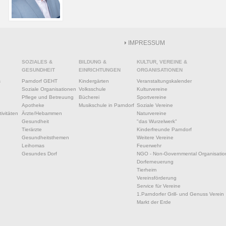
IMPRESSUM
SOZIALES &
BILDUNG &
KULTUR, VEREINE &
GESUNDHEIT
EINRICHTUNGEN
ORGANISATIONEN
s
Parndorf GEHT
Kindergärten
Veranstaltungskalender
Soziale Organisationen
Volksschule
Kulturvereine
Pflege und Betreuung
Bücherei
Sportvereine
Apotheke
Musikschule in Parndorf
Soziale Vereine
ivitäten
Ärzte/Hebammen
Naturvereine
Gesundheit
"das Wurzelwerk"
Tierärzte
Kinderfreunde Parndorf
Gesundheitsthemen
Weitere Vereine
Leihomas
Feuerwehr
Gesundes Dorf
NGO - Non-Governmental Organisatio
Dorferneuerung
Tierheim
Vereinsförderung
Service für Vereine
1.Parndorfer Grill- und Genuss Verein
Markt der Erde