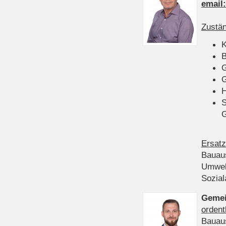
email
Zustän
K
B
G
G
H
S
Ersatz
Bauau
Umwel
Sozia
Gemei
ordent
Bauau