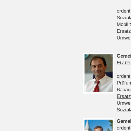
ordent
Sozia
Mobili
Ersatz
Umwel
Gemei
EU Ge
ordent
Prüfu
Bauau
Ersatz
Umwel
Sozia
Gemei
ordent