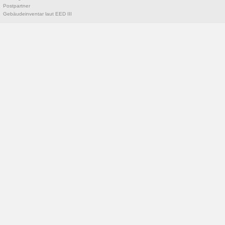
Postpartner
Gebäudeinventar laut EED III