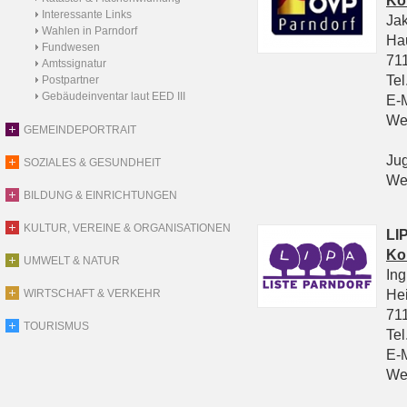
Ko
Interessante Links
Ja
Wahlen in Parndorf
Ha
Fundwesen
711
Amtssignatur
Tel
Postpartner
Gebäudeinventar laut EED III
E-
We
GEMEINDEPORTRAIT
Ju
SOZIALES & GESUNDHEIT
We
BILDUNG & EINRICHTUNGEN
KULTUR, VEREINE & ORGANISATIONEN
LIP
Ko
UMWELT & NATUR
In
He
WIRTSCHAFT & VERKEHR
711
TOURISMUS
Tel
E-
We