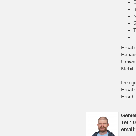
S
I
N
G
T
Ersatz
Bauau
Umwel
Mobil
Delegi
Ersatz
Ersch
Gemei
Tel.: 
email