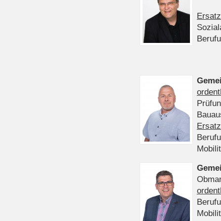
Ersatz
Sozia
Beruf
Gemei
ordent
Prüfu
Bauaus
Ersatz
Beruf
Mobili
Gemei
Obmann
ordent
Beruf
Mobili