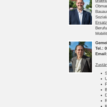
ordent
Obman
Bauau
Sozia
Ersatz
Beruf
Mobili
Gemei
Tel.:
0
Email
Zustän
S
U
F
B
D
K