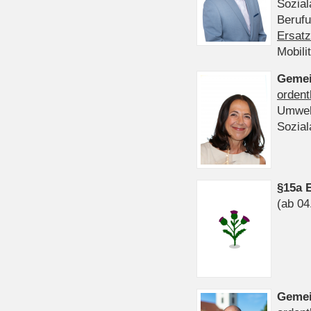
Sozia
Beruf
Ersatz
Mobili
Gemei
ordent
Umwel
Sozia
§15a 
(ab 04
Gemei