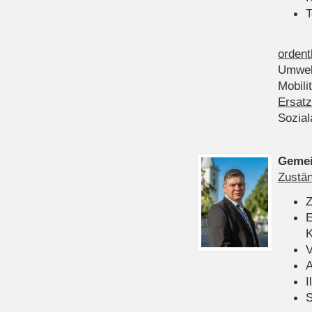
T
ordent
Umwel
Mobili
Ersatz
Sozia
Gemei
Zustän
Z
E
K
V
A
I
S