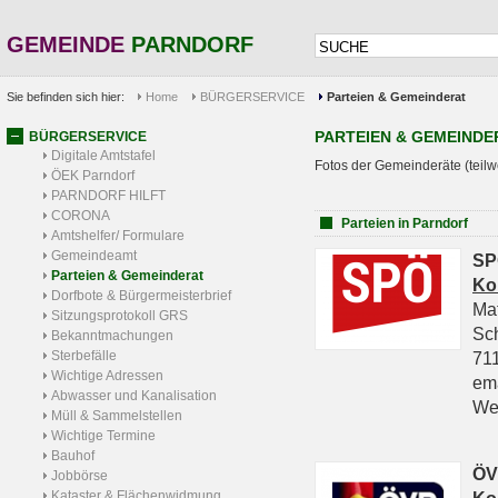
GEMEINDE
PARNDORF
Sie befinden sich hier:
Home
BÜRGERSERVICE
Parteien & Gemeinderat
PARTEIEN & GEMEINDE
BÜRGERSERVICE
Digitale Amtstafel
Fotos der Gemeinderäte (teilw
ÖEK Parndorf
PARNDORF HILFT
CORONA
Parteien in Parndorf
Amtshelfer/ Formulare
Gemeindeamt
SP
Parteien & Gemeinderat
Ko
Dorfbote & Bürgermeisterbrief
Ma
Sitzungsprotokoll GRS
Sc
Bekanntmachungen
Sterbefälle
711
Wichtige Adressen
em
Abwasser und Kanalisation
We
Müll & Sammelstellen
Wichtige Termine
Bauhof
ÖV
Jobbörse
Kataster & Flächenwidmung