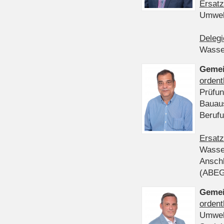
Ersatz
Umwel
Delegi
Wasser
Gemei
ordent
Prüfun
Bauau
Beruf
Ersatz
Wasser
Anschl
(ABE
Gemei
ordent
Umwel