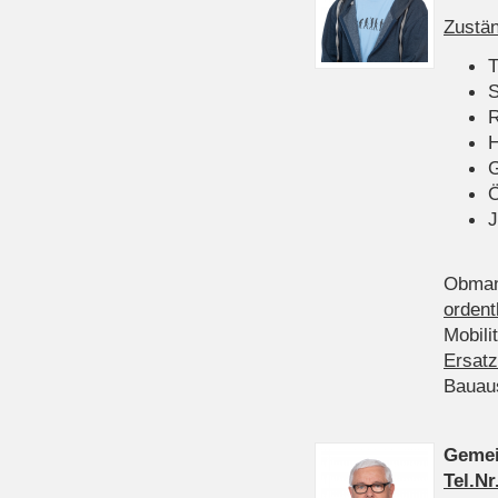
Zustän
T
S
R
H
Ö
J
Obman
ordent
Mobili
Ersatz
Bauau
Gemei
Tel.Nr