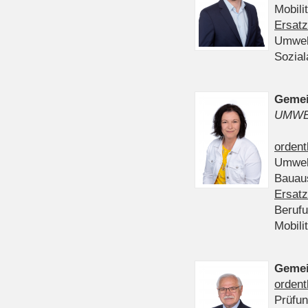
Mobili
Ersatz
Umwel
Sozia
Gemei
UMWE
ordent
Umwel
Bauau
Ersatz
Beruf
Mobili
Gemei
ordent
Prüfu