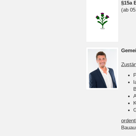
§15a 
(ab 05
Gemei
Zustän
P
l
B
A
K
G
ordent
Bauau