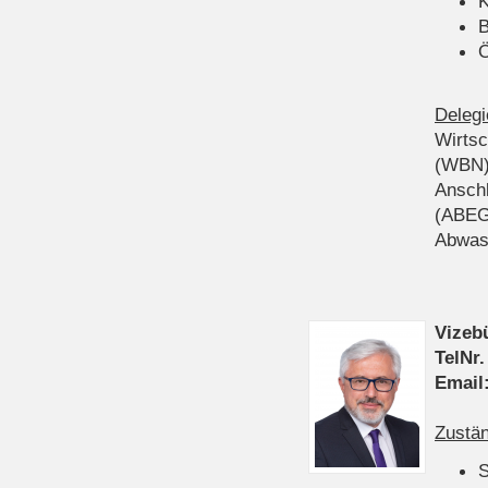
K
B
Ö
Delegi
Wirts
(WBN
Anschl
(ABEG
Abwas
Vizeb
TelNr.
Email
Zustän
S