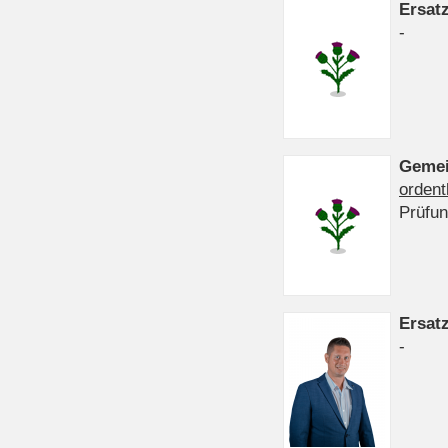
Ersat
-
Gemei
ordent
Prüfu
Ersat
-