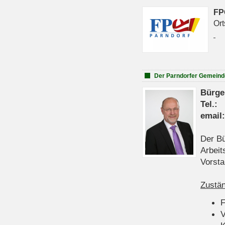
FP
Ort
Der Parndorfer Gemeind
Bürge
Tel
emai
Der Bü
Arbeit
Vorsta
Zustän
V