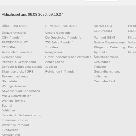
Aktualisiert am: 06.08.2026; 09:10:37
BÜRGERSERVICE
GEMEINDEPORTRAIT
SOZIALES &
BILD
GESUNDHEIT
EINR
Digitale Amtstafel
Unsere Gemeinde
ÖEK Parndorf
Die Geschichte Parndorfs
Parndorf GEHT
Kinde
PARNDORF HILFT
750 Jahre Parndorf
Soziale Organisationen
Volks
CORONA
Topothek
Pflege und Betreuung
Büche
Amtshelfer/ Formulare
Neuigkeiten
Apotheke
Musik
Gemeindeamt
Grenzüberschreitende Aktivitäten
Ärzte/Hebammen
Parteien & Gemeinderat
Ahnengalerie
Gesundheit
Dorfbote & Bürgermeisterbrief
Jubiläen
Tierärzte
Sitzungsprotokoll GRS
Religionen in Parndorf
Gesundheitsthemen
Bekanntmachungen
Leihomas
Sterbefälle
Gesundes Dorf
Wichtige Adressen
Abwasser und Kanalisation
Müll & Sammelstellen
Wichtige Termine
Bauhof
Jobbörse
Kataster & Flächenwidmung
Interessante Links
Wahlen in Parndorf
Fundwesen
Amtssignatur