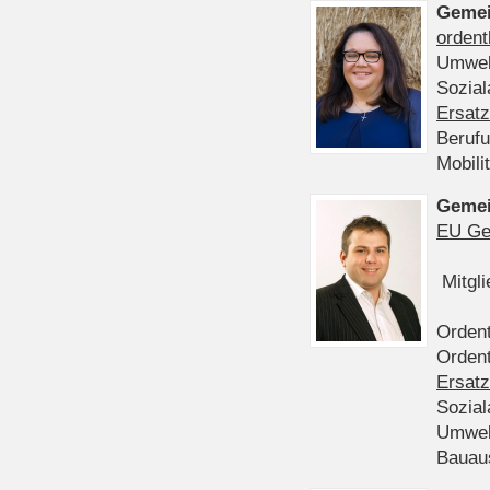
Gemei
ordent
Umwel
Sozia
Ersatz
Beruf
Mobili
Gemei
EU Ge
Mitgl
Ordent
Ordent
Ersatz
Sozia
Umwel
Bauau