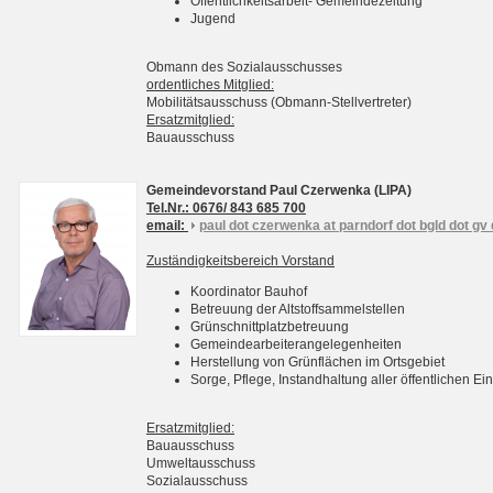
Öffentlichkeitsarbeit- Gemeindezeitung
Jugend
Obmann des Sozialausschusses
ordentliches Mitglied:
Mobilitätsausschuss (Obmann-Stellvertreter)
Ersatzmitglied:
Bauausschuss
Gemeindevorstand Paul Czerwenka (LIPA)
Tel.Nr.: 0676/ 843 685 700
email:
paul dot czerwenka at parndorf dot bgld dot gv 
Zuständigkeitsbereich Vorstand
Koordinator Bauhof
Betreuung der Altstoffsammelstellen
Grünschnittplatzbetreuung
Gemeindearbeiterangelegenheiten
Herstellung von Grünflächen im Ortsgebiet
Sorge, Pflege, Instandhaltung aller öffentlichen 
Ersatzmitglied:
Bauausschuss
Umweltausschuss
Sozialausschuss