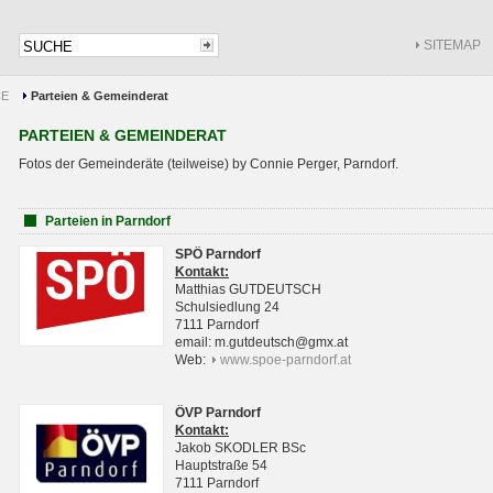
SITEMAP
CE
Parteien & Gemeinderat
PARTEIEN & GEMEINDERAT
Fotos der Gemeinderäte (teilweise) by Connie Perger, Parndorf.
Parteien in Parndorf
SPÖ Parndorf
Kontakt:
Matthias GUTDEUTSCH
Schulsiedlung 24
7111 Parndorf
email: m.gutdeutsch@gmx.at
Web:
www.spoe-parndorf.at
ÖVP Parndorf
Kontakt:
Jakob SKODLER BSc
Hauptstraße 54
7111 Parndorf