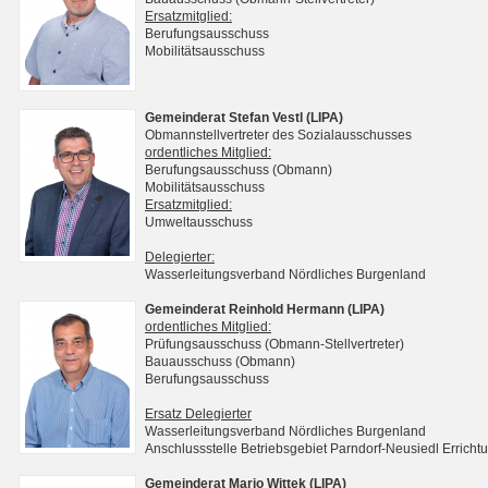
Ersatzmitglied:
Berufungsausschuss
Mobilitätsausschuss
Gemeinderat Stefan Vestl (LIPA)
Obmannstellvertreter des Sozialausschusses
ordentliches Mitglied:
Berufungsausschuss (Obmann)
Mobilitätsausschuss
Ersatzmitglied:
Umweltausschuss
Delegierter:
Wasserleitungsverband Nördliches Burgenland
Gemeinderat Reinhold Hermann (LIPA)
ordentliches Mitglied:
Prüfungsausschuss (Obmann-Stellvertreter)
Bauausschuss (Obmann)
Berufungsausschuss
Ersatz Delegierter
Wasserleitungsverband Nördliches Burgenland
Anschlussstelle Betriebsgebiet Parndorf-Neusiedl Erri
Gemeinderat Mario Wittek (LIPA)