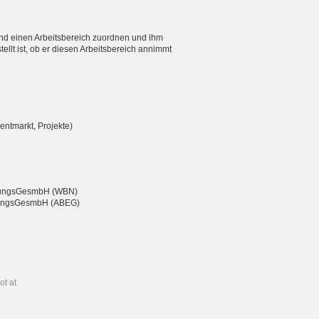
nd einen Arbeitsbereich zuordnen und ihm
ellt ist, ob er diesen Arbeitsbereich annimmt
entmarkt, Projekte)
eßungsGesmbH (WBN)
chtungsGesmbH (ABEG)
ot at