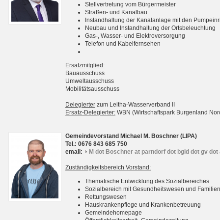
Stellvertretung vom Bürgermeister
Straßen- und Kanalbau
Instandhaltung der Kanalanlage mit den Pumpein
Neubau und Instandhaltung der Ortsbeleuchtung
Gas-, Wasser- und Elektroversorgung
Telefon und Kabelfernsehen
Ersatzmitglied:
Bauausschuss
Umweltausschuss
Mobilitätsausschuss
Delegierter
zum Leitha-Wasserverband II
Ersatz-Delegierter:
WBN (Wirtschaftspark Burgenland No
Gemeindevorstand Michael M. Boschner (LIPA)
Tel.: 0676 843 685 750
email:
M dot Boschner at parndorf dot bgld dot gv dot 
Zuständigkeitsbereich Vorstand:
Thematische Entwicklung des Sozialbereiches
Sozialbereich mit Gesundheitswesen und Familie
Rettungswesen
Hauskrankenpflege und Krankenbetreuung
Gemeindehomepage