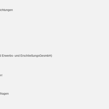
richtungen
rd Erwerbs- und ErschließungsGesmbH)
at
nfragen