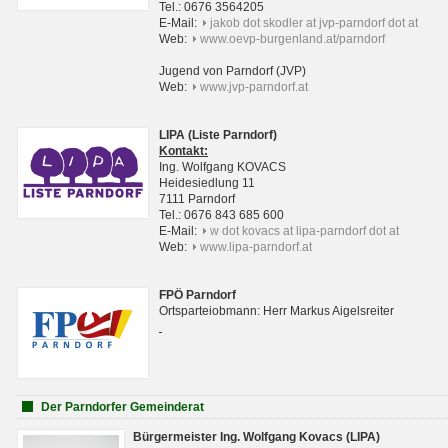
Tel.: 0676 3564205
E-Mail:
jakob dot skodler at jvp-parndorf dot at
Web:
www.oevp-burgenland.at/parndorf
Jugend von Parndorf (JVP)
Web:
www.jvp-parndorf.at
LIPA (Liste Parndorf)
Kontakt:
Ing. Wolfgang KOVACS
Heidesiedlung 11
7111 Parndorf
Tel.: 0676 843 685 600
E-Mail:
w dot kovacs at lipa-parndorf dot at
Web:
www.lipa-parndorf.at
FPÖ Parndorf
Ortsparteiobmann: Herr Markus Aigelsreiter
Der Parndorfer Gemeinderat
Bürgermeister Ing. Wolfgang Kovacs (LIPA)