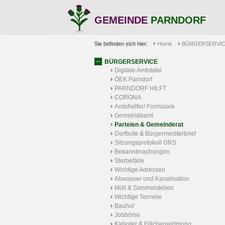
GEMEINDE
PARNDORF
Sie befinden sich hier:
Home
BÜRGERSERVI
BÜRGERSERVICE
Digitale Amtstafel
ÖEK Parndorf
PARNDORF HILFT
CORONA
Amtshelfer/ Formulare
Gemeindeamt
Parteien & Gemeinderat
Dorfbote & Bürgermeisterbrief
Sitzungsprotokoll GRS
Bekanntmachungen
Sterbefälle
Wichtige Adressen
Abwasser und Kanalisation
Müll & Sammelstellen
Wichtige Termine
Bauhof
Jobbörse
Kataster & Flächenwidmung