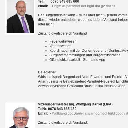
Tel.:
0676 843 685 600
email:
bgm at parndorf dot bgld dot gv dot at
Der Bürgermeister kann – muss aber nicht – jedem Vorsta
diesen wieder entziehen; wobei es jedem Vorstand freigest
oder nicht.
Zuständigkeitsbereich Vorstand
Feuerwehrwesen
Vereinswesen
Koordination mit der Dorferneuerung (Dorffest, Adv
Bürgerversammlungen und Bürgermitsprache
Öffentlichkeitsarbeit - Germaine App
Delegierter:
Wirtschaftspark Burgenland Nord Erwerbs- und Erschli
Anschlussstelle Betriebsgebiet Parndorf-Neusiedl Erri
Abwasserverband Großraum Bruck/Leitha-Neusiedl/See
Vizebürgermeister Ing. Wolfgang Daniel (LIPA)
TelNr. 0676 843 685 450
Email:
Wolfgang dot Daniel at parndorf dot bgld dot gv d
Zuständigkeitsbereich Vorstand: