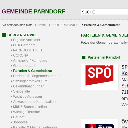
GEMEINDE
PARNDORF
Sie befinden sich hier:
Home
BÜRGERSERVICE
Parteien & Gemeinderat
PARTEIEN & GEMEINDE
BÜRGERSERVICE
Digitale Amtstafel
Fotos der Gemeinderäte (teilw
ÖEK Parndorf
PARNDORF HILFT
CORONA
Parteien in Parndorf
Amtshelfer/ Formulare
Gemeindeamt
SP
Parteien & Gemeinderat
Ko
Dorfbote & Bürgermeisterbrief
Ma
Sitzungsprotokoll GRS
Sc
Bekanntmachungen
Sterbefälle
711
Wichtige Adressen
em
Abwasser und Kanalisation
We
Müll & Sammelstellen
Wichtige Termine
Bauhof
ÖV
Jobbörse
Kataster & Flächenwidmung