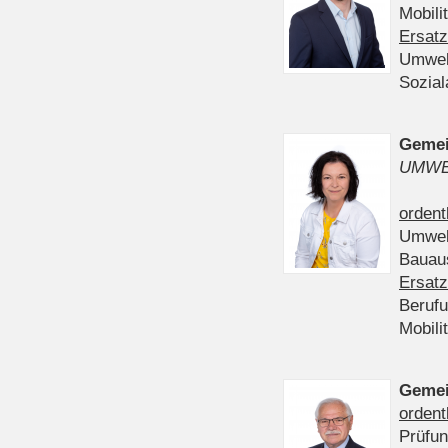
Mobili
Ersatz
Umwel
Sozia
Gemei
UMWE
ordent
Umwel
Bauau
Ersatz
Beruf
Mobili
Gemei
ordent
Prüfu