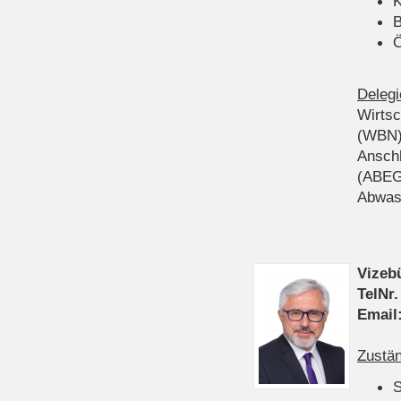
K
B
Ö
Delegi
Wirts
(WBN
Anschl
(ABEG
Abwas
Vizeb
TelNr.
Email
Zustän
S