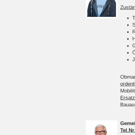
Zustän
T
S
R
H
Ö
J
Obman
ordent
Mobili
Ersatz
Bauau
Gemei
Tel.Nr