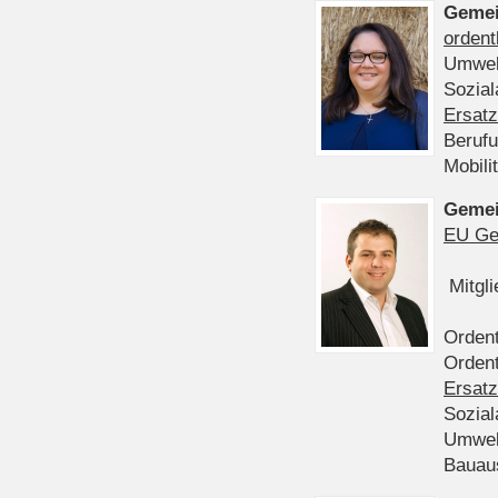
Gemei
ordent
Umwel
Sozia
Ersatz
Beruf
Mobili
Gemei
EU Ge
Mitgl
Ordent
Ordent
Ersatz
Sozia
Umwel
Bauau