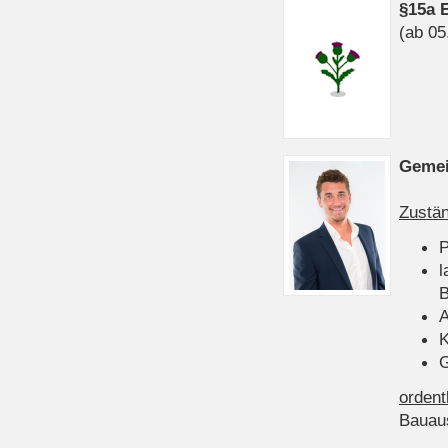
§15a 
(ab 05
Gemei
Zustän
P
l
B
A
K
G
ordent
Bauau