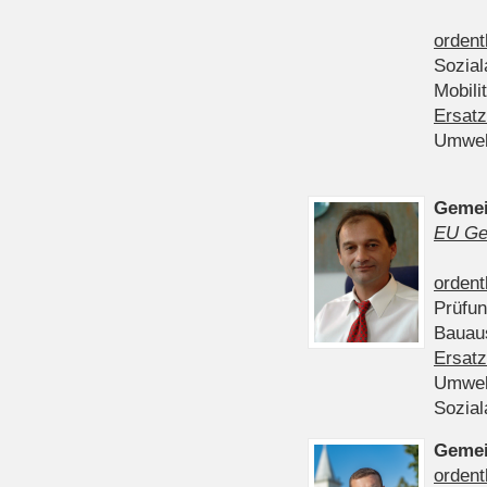
ordent
Sozia
Mobili
Ersatz
Umwel
Gemei
EU Ge
ordent
Prüfu
Bauau
Ersatz
Umwel
Sozia
Gemei
ordent