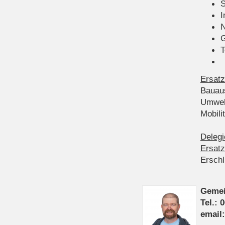
S
I
N
G
T
Ersatz
Bauau
Umwel
Mobil
Delegi
Ersatz
Ersch
Gemei
Tel.: 
email