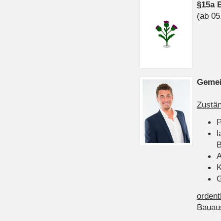
§15a 
(ab 05
Gemei
Zustän
P
l
B
A
K
G
ordent
Bauau