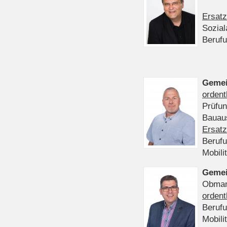
Ersatz
Sozia
Beruf
Gemei
ordent
Prüfu
Bauaus
Ersatz
Beruf
Mobili
Gemei
Obmann
ordent
Beruf
Mobili