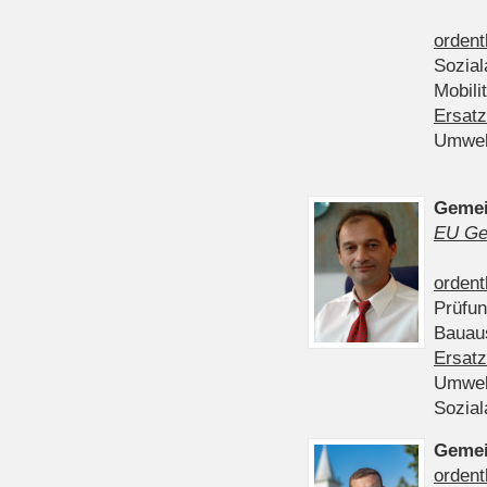
ordent
Sozia
Mobili
Ersatz
Umwel
Gemei
EU Ge
ordent
Prüfu
Bauau
Ersatz
Umwel
Sozia
Gemei
ordent