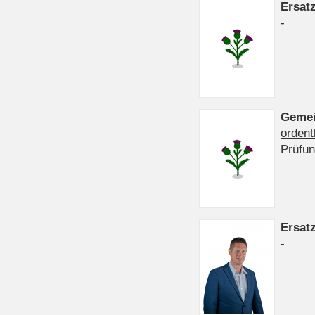
Ersat
-
Gemei
ordent
Prüfu
Ersat
-