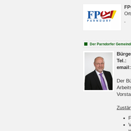
FP
Ort
Der Parndorfer Gemeind
Bürge
Tel
emai
Der Bü
Arbeit
Vorsta
Zustän
V