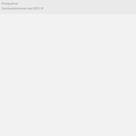
Postpartner
Gebäudeinventar laut EED III