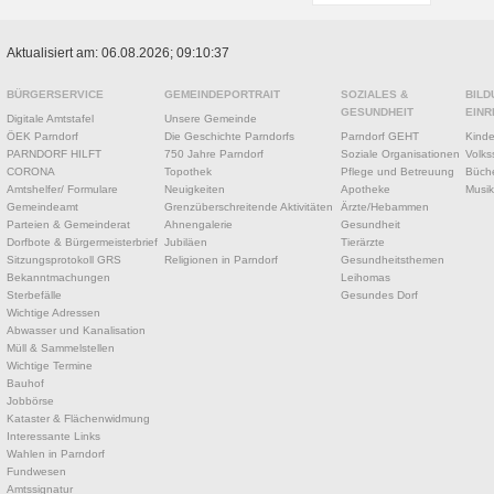
Aktualisiert am: 06.08.2026; 09:10:37
BÜRGERSERVICE
GEMEINDEPORTRAIT
SOZIALES &
BILD
GESUNDHEIT
EINR
Digitale Amtstafel
Unsere Gemeinde
ÖEK Parndorf
Die Geschichte Parndorfs
Parndorf GEHT
Kinde
PARNDORF HILFT
750 Jahre Parndorf
Soziale Organisationen
Volks
CORONA
Topothek
Pflege und Betreuung
Büche
Amtshelfer/ Formulare
Neuigkeiten
Apotheke
Musik
Gemeindeamt
Grenzüberschreitende Aktivitäten
Ärzte/Hebammen
Parteien & Gemeinderat
Ahnengalerie
Gesundheit
Dorfbote & Bürgermeisterbrief
Jubiläen
Tierärzte
Sitzungsprotokoll GRS
Religionen in Parndorf
Gesundheitsthemen
Bekanntmachungen
Leihomas
Sterbefälle
Gesundes Dorf
Wichtige Adressen
Abwasser und Kanalisation
Müll & Sammelstellen
Wichtige Termine
Bauhof
Jobbörse
Kataster & Flächenwidmung
Interessante Links
Wahlen in Parndorf
Fundwesen
Amtssignatur