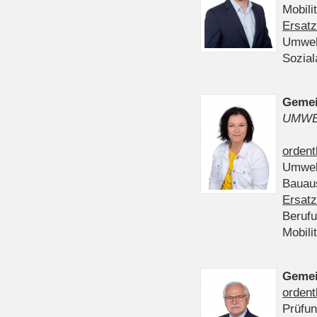
Mobili
Ersatz
Umwel
Sozia
Gemei
UMWE
ordent
Umwel
Bauau
Ersatz
Beruf
Mobili
Gemei
ordent
Prüfu