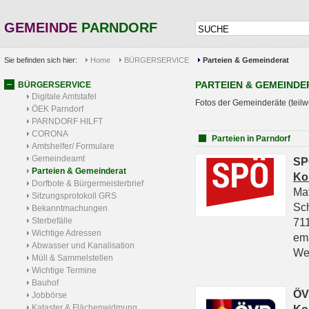
GEMEINDE
PARNDORF
Sie befinden sich hier:
Home
BÜRGERSERVICE
Parteien & Gemeinderat
PARTEIEN & GEMEINDE
BÜRGERSERVICE
Digitale Amtstafel
Fotos der Gemeinderäte (teilw
ÖEK Parndorf
PARNDORF HILFT
CORONA
Parteien in Parndorf
Amtshelfer/ Formulare
Gemeindeamt
SP
Parteien & Gemeinderat
Ko
Dorfbote & Bürgermeisterbrief
Ma
Sitzungsprotokoll GRS
Sc
Bekanntmachungen
Sterbefälle
711
Wichtige Adressen
em
Abwasser und Kanalisation
We
Müll & Sammelstellen
Wichtige Termine
Bauhof
ÖV
Jobbörse
Kataster & Flächenwidmung