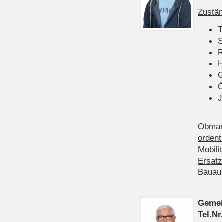
Zustän
T
S
R
H
Ö
J
Obman
ordent
Mobili
Ersatz
Bauau
Gemei
Tel.Nr