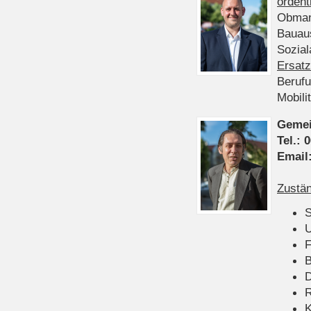
ordent
Obman
Bauau
Sozia
Ersatz
Beruf
Mobili
Gemei
Tel.:
0
Email
Zustän
S
U
F
B
D
K