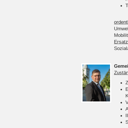
T
ordent
Umwel
Mobili
Ersatz
Sozia
Gemei
Zustän
Z
E
K
V
A
I
S