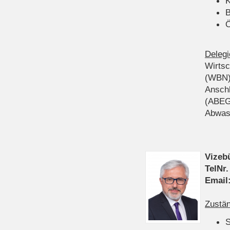
K
B
Ö
Delegi
Wirts
(WBN
Anschl
(ABEG
Abwas
Vizeb
TelNr.
Email
Zustän
S