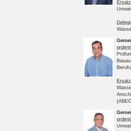
Ersatz
Umwel
Delegi
Wasser
Gemei
ordent
Prüfun
Bauau
Beruf
Ersatz
Wasser
Anschl
(ABE
Gemei
ordent
Umwel