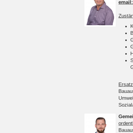
email
Zustän
K
B
G
G
H
S
Ersatz
Bauau
Umwel
Sozia
Gemei
ordent
Bauau