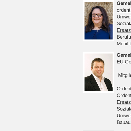
Gemei
ordent
Umwel
Sozia
Ersatz
Beruf
Mobili
Gemei
EU Ge
Mitgl
Ordent
Ordent
Ersatz
Sozia
Umwel
Bauau