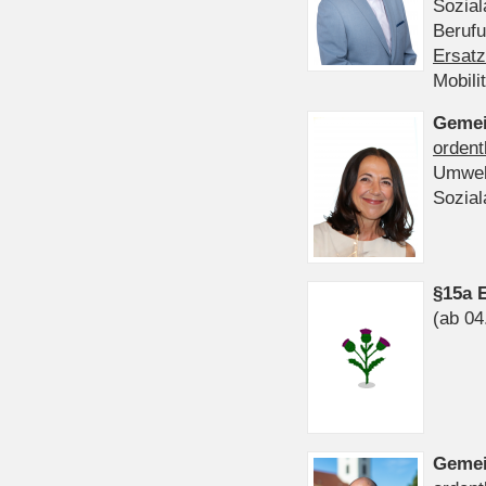
Sozia
Beruf
Ersatz
Mobili
Gemei
ordent
Umwel
Sozia
§15a 
(ab 04
Gemei