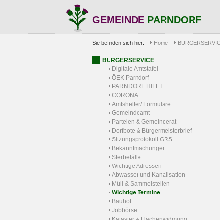
GEMEINDE
PARNDORF
Sie befinden sich hier:
Home
BÜRGERSERVI
BÜRGERSERVICE
Digitale Amtstafel
ÖEK Parndorf
PARNDORF HILFT
CORONA
Amtshelfer/ Formulare
Gemeindeamt
Parteien & Gemeinderat
Dorfbote & Bürgermeisterbrief
Sitzungsprotokoll GRS
Bekanntmachungen
Sterbefälle
Wichtige Adressen
Abwasser und Kanalisation
Müll & Sammelstellen
Wichtige Termine
Bauhof
Jobbörse
Kataster & Flächenwidmung