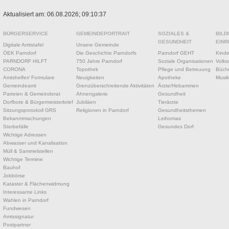
Aktualisiert am: 06.08.2026; 09:10:37
BÜRGERSERVICE
GEMEINDEPORTRAIT
SOZIALES &
BILD
GESUNDHEIT
EINR
Digitale Amtstafel
Unsere Gemeinde
ÖEK Parndorf
Die Geschichte Parndorfs
Parndorf GEHT
Kinde
PARNDORF HILFT
750 Jahre Parndorf
Soziale Organisationen
Volks
CORONA
Topothek
Pflege und Betreuung
Büche
Amtshelfer/ Formulare
Neuigkeiten
Apotheke
Musik
Gemeindeamt
Grenzüberschreitende Aktivitäten
Ärzte/Hebammen
Parteien & Gemeinderat
Ahnengalerie
Gesundheit
Dorfbote & Bürgermeisterbrief
Jubiläen
Tierärzte
Sitzungsprotokoll GRS
Religionen in Parndorf
Gesundheitsthemen
Bekanntmachungen
Leihomas
Sterbefälle
Gesundes Dorf
Wichtige Adressen
Abwasser und Kanalisation
Müll & Sammelstellen
Wichtige Termine
Bauhof
Jobbörse
Kataster & Flächenwidmung
Interessante Links
Wahlen in Parndorf
Fundwesen
Amtssignatur
Postpartner