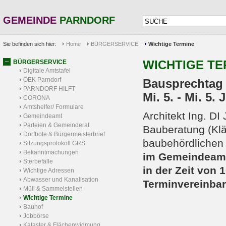
GEMEINDE
PARNDORF
Sie befinden sich hier:
Home
BÜRGERSERVICE
Wichtige Termine
WICHTIGE TE
BÜRGERSERVICE
Digitale Amtstafel
ÖEK Parndorf
Bausprechtag
PARNDORF HILFT
Mi. 5. - Mi. 5.
CORONA
Amtshelfer/ Formulare
Architekt Ing. D
Gemeindeamt
Parteien & Gemeinderat
Bauberatung (Kl
Dorfbote & Bürgermeisterbrief
baubehördlichen 
Sitzungsprotokoll GRS
Bekanntmachungen
im Gemeindeamt
Sterbefälle
in der Zeit von 
Wichtige Adressen
Abwasser und Kanalisation
Terminvereinbar
Müll & Sammelstellen
Wichtige Termine
Bauhof
Jobbörse
Kataster & Flächenwidmung