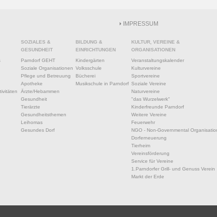
IMPRESSUM
SOZIALES &
BILDUNG &
KULTUR, VEREINE &
GESUNDHEIT
EINRICHTUNGEN
ORGANISATIONEN
s
Parndorf GEHT
Kindergärten
Veranstaltungskalender
Soziale Organisationen
Volksschule
Kulturvereine
Pflege und Betreuung
Bücherei
Sportvereine
Apotheke
Musikschule in Parndorf
Soziale Vereine
ivitäten
Ärzte/Hebammen
Naturvereine
Gesundheit
"das Wurzelwerk"
Tierärzte
Kinderfreunde Parndorf
Gesundheitsthemen
Weitere Vereine
Leihomas
Feuerwehr
Gesundes Dorf
NGO - Non-Governmental Organisatio
Dorferneuerung
Tierheim
Vereinsförderung
Service für Vereine
1.Parndorfer Grill- und Genuss Verein
Markt der Erde