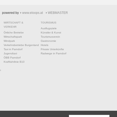
powered by
www.eloops.at
WEBMASTER
WIRTSCHAFT &
TOURISMUS
VERKEHR
Ausflugsziele
Örtliche Betriebe
Künstler & Kunst
Wirtschaftspark
Tourismusverein
Windpark
Gastronomie
Verkehrsbetriebe Burgenland
Hotels
Taxi in Parndorf
Private Unterkünfte
Jugendtaxi
Radwege in Parndorf
ÖBB Parndorf
Kraftfahrlinie B10
n