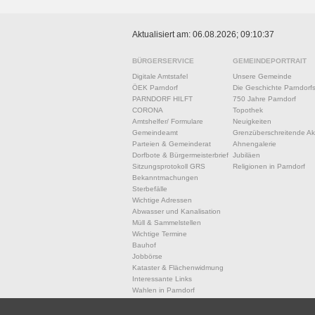
Aktualisiert am: 06.08.2026; 09:10:37
BÜRGERSERVICE
GEMEINDEPORTRAIT
Digitale Amtstafel
Unsere Gemeinde
ÖEK Parndorf
Die Geschichte Parndorf
PARNDORF HILFT
750 Jahre Parndorf
CORONA
Topothek
Amtshelfer/ Formulare
Neuigkeiten
Gemeindeamt
Grenzüberschreitende Akt
Parteien & Gemeinderat
Ahnengalerie
Dorfbote & Bürgermeisterbrief
Jubiläen
Sitzungsprotokoll GRS
Religionen in Parndorf
Bekanntmachungen
Sterbefälle
Wichtige Adressen
Abwasser und Kanalisation
Müll & Sammelstellen
Wichtige Termine
Bauhof
Jobbörse
Kataster & Flächenwidmung
Interessante Links
Wahlen in Parndorf
Fundwesen
Amtssignatur