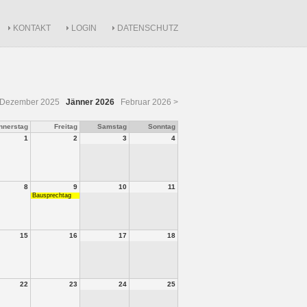
KONTAKT
LOGIN
DATENSCHUTZ
 Dezember 2025
Jänner 2026
Februar 2026 >
nnerstag
Freitag
Samstag
Sonntag
1
2
3
4
8
9
10
11
Bausprechtag
15
16
17
18
22
23
24
25