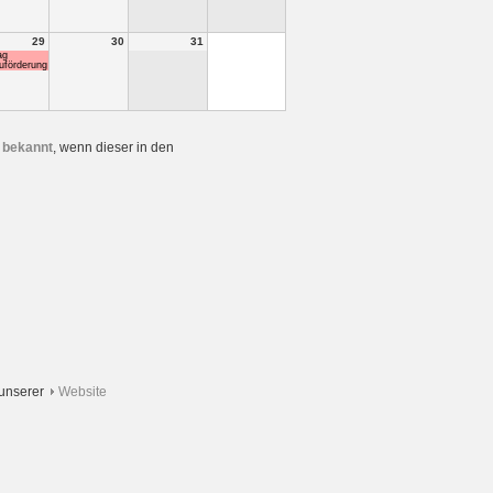
29
30
31
ag
förderung
 bekannt
, wenn dieser in den
 unserer
Website