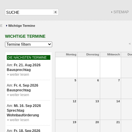
SITEMAP
CE
Wichtige Termine
WICHTIGE TERMINE
<
Montag
Dienstag
Mittwoch
Do
DIE NÄCHSTEN TERMINE
Am:
Fr. 21. Aug 2026
Bausprechtag
weiter lesen
5
6
7
Am:
Fr. 4. Sep 2026
Bausprechtag
weiter lesen
12
13
14
Am:
Mi. 16. Sep 2026
Sprechtag
Wohnbauförderung
weiter lesen
19
20
21
Am:
Fr. 18. Sep 2026