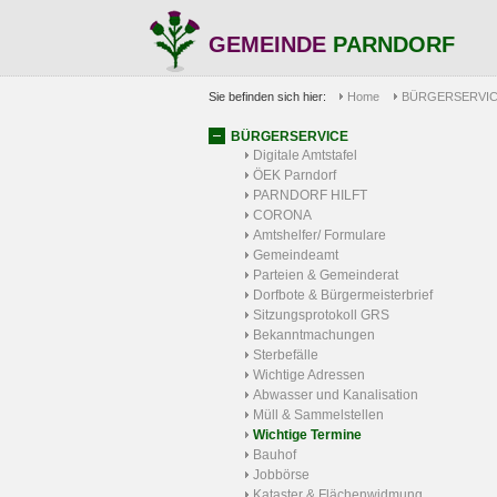
GEMEINDE
PARNDORF
Sie befinden sich hier:
Home
BÜRGERSERVI
BÜRGERSERVICE
Digitale Amtstafel
ÖEK Parndorf
PARNDORF HILFT
CORONA
Amtshelfer/ Formulare
Gemeindeamt
Parteien & Gemeinderat
Dorfbote & Bürgermeisterbrief
Sitzungsprotokoll GRS
Bekanntmachungen
Sterbefälle
Wichtige Adressen
Abwasser und Kanalisation
Müll & Sammelstellen
Wichtige Termine
Bauhof
Jobbörse
Kataster & Flächenwidmung