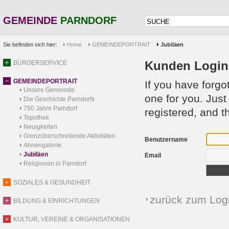
GEMEINDE
PARNDORF
Sie befinden sich hier:
Home
GEMEINDEPORTRAIT
Jubiläen
Kunden Login 
BÜRGERSERVICE
GEMEINDEPORTRAIT
If you have forg
Unsere Gemeinde
one for you. Jus
Die Geschichte Parndorfs
750 Jahre Parndorf
registered, and t
Topothek
Neuigkeiten
Grenzüberschreitende Aktivitäten
Benutzername
Ahnengalerie
Jubiläen
Email
Religionen in Parndorf
SOZIALES & GESUNDHEIT
zurück zum Log
BILDUNG & EINRICHTUNGEN
KULTUR, VEREINE & ORGANISATIONEN