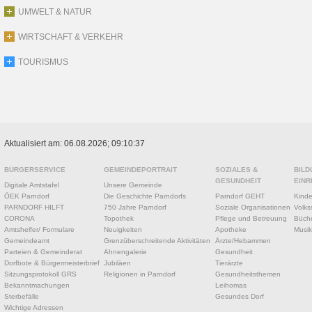
UMWELT & NATUR
WIRTSCHAFT & VERKEHR
TOURISMUS
Aktualisiert am: 06.08.2026; 09:10:37
BÜRGERSERVICE
GEMEINDEPORTRAIT
SOZIALES &
BILD
GESUNDHEIT
EINR
Digitale Amtstafel
Unsere Gemeinde
ÖEK Parndorf
Die Geschichte Parndorfs
Parndorf GEHT
Kinde
PARNDORF HILFT
750 Jahre Parndorf
Soziale Organisationen
Volks
CORONA
Topothek
Pflege und Betreuung
Büche
Amtshelfer/ Formulare
Neuigkeiten
Apotheke
Musik
Gemeindeamt
Grenzüberschreitende Aktivitäten
Ärzte/Hebammen
Parteien & Gemeinderat
Ahnengalerie
Gesundheit
Dorfbote & Bürgermeisterbrief
Jubiläen
Tierärzte
Sitzungsprotokoll GRS
Religionen in Parndorf
Gesundheitsthemen
Bekanntmachungen
Leihomas
Sterbefälle
Gesundes Dorf
Wichtige Adressen