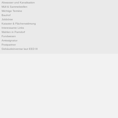
Abwasser und Kanalisation
Müll & Sammelstellen
Wichtige Termine
Bauhof
Jobbörse
Kataster & Flächenwidmung
Interessante Links
Wahlen in Parndorf
Fundwesen
Amtssignatur
Postpartner
Gebäudeinventar laut EED III