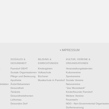
IMPRESSUM
SOZIALES &
BILDUNG &
KULTUR, VEREINE &
GESUNDHEIT
EINRICHTUNGEN
ORGANISATIONEN
s
Parndorf GEHT
Kindergärten
Veranstaltungskalender
Soziale Organisationen
Volksschule
Kulturvereine
Pflege und Betreuung
Bücherei
Sportvereine
Apotheke
Musikschule in Parndorf
Soziale Vereine
ivitäten
Ärzte/Hebammen
Naturvereine
Gesundheit
"das Wurzelwerk"
Tierärzte
Kinderfreunde Parndorf
Gesundheitsthemen
Weitere Vereine
Leihomas
Feuerwehr
Gesundes Dorf
NGO - Non-Governmental Organisatio
Dorferneuerung