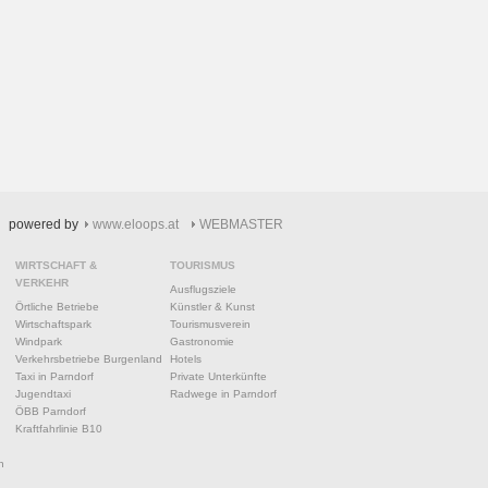
powered by
www.eloops.at
WEBMASTER
WIRTSCHAFT &
TOURISMUS
VERKEHR
Ausflugsziele
Örtliche Betriebe
Künstler & Kunst
Wirtschaftspark
Tourismusverein
Windpark
Gastronomie
Verkehrsbetriebe Burgenland
Hotels
Taxi in Parndorf
Private Unterkünfte
Jugendtaxi
Radwege in Parndorf
ÖBB Parndorf
Kraftfahrlinie B10
n