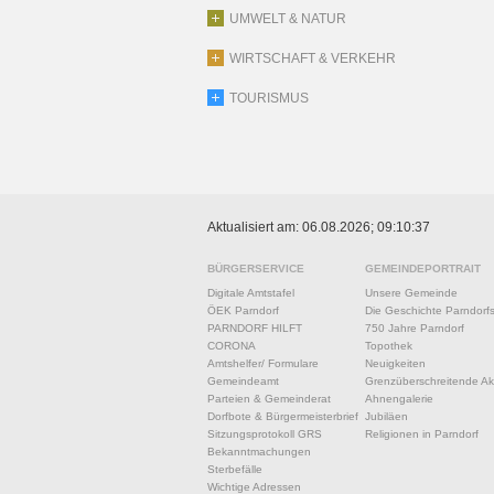
UMWELT & NATUR
WIRTSCHAFT & VERKEHR
TOURISMUS
Aktualisiert am: 06.08.2026; 09:10:37
BÜRGERSERVICE
GEMEINDEPORTRAIT
Digitale Amtstafel
Unsere Gemeinde
ÖEK Parndorf
Die Geschichte Parndorf
PARNDORF HILFT
750 Jahre Parndorf
CORONA
Topothek
Amtshelfer/ Formulare
Neuigkeiten
Gemeindeamt
Grenzüberschreitende Akt
Parteien & Gemeinderat
Ahnengalerie
Dorfbote & Bürgermeisterbrief
Jubiläen
Sitzungsprotokoll GRS
Religionen in Parndorf
Bekanntmachungen
Sterbefälle
Wichtige Adressen