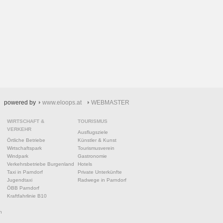
powered by
www.eloops.at
WEBMASTER
WIRTSCHAFT &
TOURISMUS
VERKEHR
Ausflugsziele
Örtliche Betriebe
Künstler & Kunst
Wirtschaftspark
Tourismusverein
Windpark
Gastronomie
Verkehrsbetriebe Burgenland
Hotels
Taxi in Parndorf
Private Unterkünfte
Jugendtaxi
Radwege in Parndorf
ÖBB Parndorf
Kraftfahrlinie B10
n