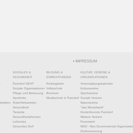
IMPRESSUM
SOZIALES &
BILDUNG &
KULTUR, VEREINE &
GESUNDHEIT
EINRICHTUNGEN
ORGANISATIONEN
s
Parndorf GEHT
Kindergärten
Veranstaltungskalender
Soziale Organisationen
Volksschule
Kulturvereine
Pflege und Betreuung
Bücherei
Sportvereine
Apotheke
Musikschule in Parndorf
Soziale Vereine
ivitäten
Ärzte/Hebammen
Naturvereine
Gesundheit
"das Wurzelwerk"
Tierärzte
Kinderfreunde Parndorf
Gesundheitsthemen
Weitere Vereine
Leihomas
Feuerwehr
Gesundes Dorf
NGO - Non-Governmental Organisatio
Dorferneuerung