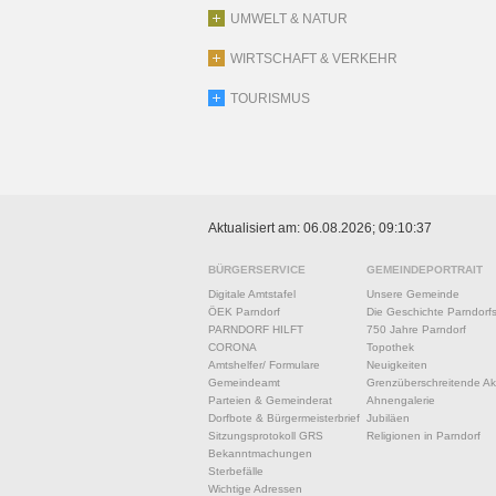
UMWELT & NATUR
WIRTSCHAFT & VERKEHR
TOURISMUS
Aktualisiert am: 06.08.2026; 09:10:37
BÜRGERSERVICE
GEMEINDEPORTRAIT
Digitale Amtstafel
Unsere Gemeinde
ÖEK Parndorf
Die Geschichte Parndorf
PARNDORF HILFT
750 Jahre Parndorf
CORONA
Topothek
Amtshelfer/ Formulare
Neuigkeiten
Gemeindeamt
Grenzüberschreitende Akt
Parteien & Gemeinderat
Ahnengalerie
Dorfbote & Bürgermeisterbrief
Jubiläen
Sitzungsprotokoll GRS
Religionen in Parndorf
Bekanntmachungen
Sterbefälle
Wichtige Adressen