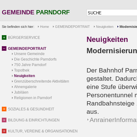
GEMEINDE
PARNDORF
Sie befinden sich hier:
Home
GEMEINDEPORTRAIT
Neuigkeiten
Modernisi
Neuigkeiten
BÜRGERSERVICE
GEMEINDEPORTRAIT
Modernisierun
Unsere Gemeinde
Die Geschichte Parndorfs
750 Jahre Parndorf
Der Bahnhof Parnd
Topothek
Neuigkeiten
gestaltet. Dadur
Grenzüberschreitende Aktivitäten
eine Stufe überw
Ahnengalerie
Jubiläen
Personentunnel m
Religionen in Parndorf
Randbahnsteige 1
SOZIALES & GESUNDHEIT
aus.
AnrainerInforma
BILDUNG & EINRICHTUNGEN
KULTUR, VEREINE & ORGANISATIONEN