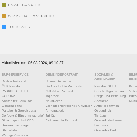
UMWELT & NATUR
WIRTSCHAFT & VERKEHR
TOURISMUS
Aktualisiert am: 06.08.2026; 09:10:37
BÜRGERSERVICE
GEMEINDEPORTRAIT
SOZIALES &
BILD
GESUNDHEIT
EINR
Digitale Amtstafel
Unsere Gemeinde
ÖEK Parndorf
Die Geschichte Parndorfs
Parndorf GEHT
Kinde
PARNDORF HILFT
750 Jahre Parndorf
Soziale Organisationen
Volks
CORONA
Topothek
Pflege und Betreuung
Büche
Amtshelfer/ Formulare
Neuigkeiten
Apotheke
Musik
Gemeindeamt
Grenzüberschreitende Aktivitäten
Ärzte/Hebammen
Parteien & Gemeinderat
Ahnengalerie
Gesundheit
Dorfbote & Bürgermeisterbrief
Jubiläen
Tierärzte
Sitzungsprotokoll GRS
Religionen in Parndorf
Gesundheitsthemen
Bekanntmachungen
Leihomas
Sterbefälle
Gesundes Dorf
Wichtige Adressen