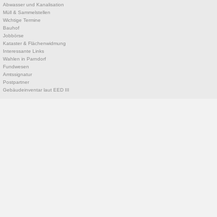
Abwasser und Kanalisation
Müll & Sammelstellen
Wichtige Termine
Bauhof
Jobbörse
Kataster & Flächenwidmung
Interessante Links
Wahlen in Parndorf
Fundwesen
Amtssignatur
Postpartner
Gebäudeinventar laut EED III