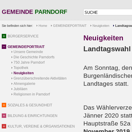
GEMEINDE
PARNDORF
Sie befinden sich hier:
Home
GEMEINDEPORTRAIT
Neuigkeiten
Landtagsw
Neuigkeiten
BÜRGERSERVICE
GEMEINDEPORTRAIT
Landtagswahl
Unsere Gemeinde
Die Geschichte Parndorfs
750 Jahre Parndorf
Am Sonntag, de
Topothek
Neuigkeiten
Burgenländische
Grenzüberschreitende Aktivitäten
Landtages statt.
Ahnengalerie
Jubiläen
Religionen in Parndorf
SOZIALES & GESUNDHEIT
Das Wählerverze
Jänner 2020 stat
BILDUNG & EINRICHTUNGEN
Hauptstraße 52
KULTUR, VEREINE & ORGANISATIONEN
November 2019