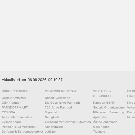
Aktualisiert am: 06.08.2026; 09:10:37
BÜRGERSERVICE
GEMEINDEPORTRAIT
SOZIALES &
BILD
GESUNDHEIT
EINR
Digitale Amtstafel
Unsere Gemeinde
ÖEK Parndorf
Die Geschichte Parndorfs
Parndorf GEHT
Kinde
PARNDORF HILFT
750 Jahre Parndorf
Soziale Organisationen
Volks
CORONA
Topothek
Pflege und Betreuung
Büche
Amtshelfer/ Formulare
Neuigkeiten
Apotheke
Musik
Gemeindeamt
Grenzüberschreitende Aktivitäten
Ärzte/Hebammen
Parteien & Gemeinderat
Ahnengalerie
Gesundheit
Dorfbote & Bürgermeisterbrief
Jubiläen
Tierärzte