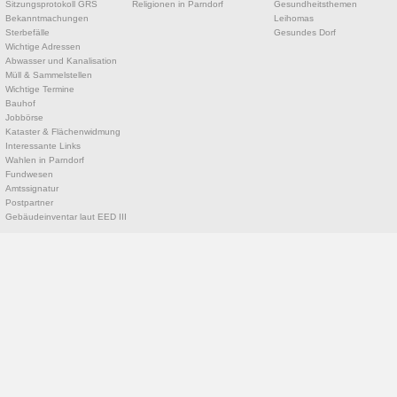
Sitzungsprotokoll GRS
Religionen in Parndorf
Gesundheitsthemen
Bekanntmachungen
Leihomas
Sterbefälle
Gesundes Dorf
Wichtige Adressen
Abwasser und Kanalisation
Müll & Sammelstellen
Wichtige Termine
Bauhof
Jobbörse
Kataster & Flächenwidmung
Interessante Links
Wahlen in Parndorf
Fundwesen
Amtssignatur
Postpartner
Gebäudeinventar laut EED III