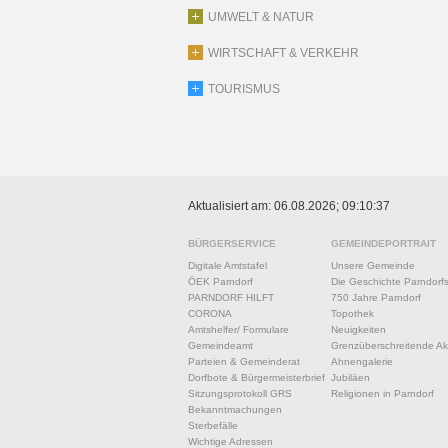
UMWELT & NATUR
WIRTSCHAFT & VERKEHR
TOURISMUS
Aktualisiert am: 06.08.2026; 09:10:37
BÜRGERSERVICE
GEMEINDEPORTRAIT
Digitale Amtstafel
Unsere Gemeinde
ÖEK Parndorf
Die Geschichte Parndorf
PARNDORF HILFT
750 Jahre Parndorf
CORONA
Topothek
Amtshelfer/ Formulare
Neuigkeiten
Gemeindeamt
Grenzüberschreitende Akt
Parteien & Gemeinderat
Ahnengalerie
Dorfbote & Bürgermeisterbrief
Jubiläen
Sitzungsprotokoll GRS
Religionen in Parndorf
Bekanntmachungen
Sterbefälle
Wichtige Adressen