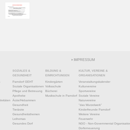
IMPRESSUM
SOZIALES &
BILDUNG &
KULTUR, VEREINE &
GESUNDHEIT
EINRICHTUNGEN
ORGANISATIONEN
s
Parndorf GEHT
Kindergärten
Veranstaltungskalender
Soziale Organisationen
Volksschule
Kulturvereine
Pflege und Betreuung
Bücherei
Sportvereine
Apotheke
Musikschule in Parndorf
Soziale Vereine
ivitäten
Ärzte/Hebammen
Naturvereine
Gesundheit
"das Wurzelwerk"
Tierärzte
Kinderfreunde Parndorf
Gesundheitsthemen
Weitere Vereine
Leihomas
Feuerwehr
Gesundes Dorf
NGO - Non-Governmental Organisatio
Dorferneuerung