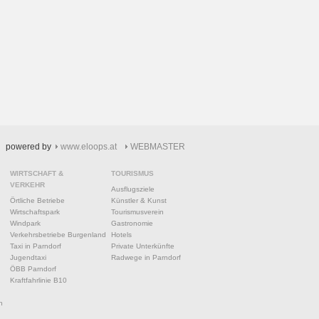
powered by
www.eloops.at
WEBMASTER
WIRTSCHAFT &
TOURISMUS
VERKEHR
Ausflugsziele
Örtliche Betriebe
Künstler & Kunst
Wirtschaftspark
Tourismusverein
Windpark
Gastronomie
Verkehrsbetriebe Burgenland
Hotels
Taxi in Parndorf
Private Unterkünfte
Jugendtaxi
Radwege in Parndorf
ÖBB Parndorf
Kraftfahrlinie B10
n