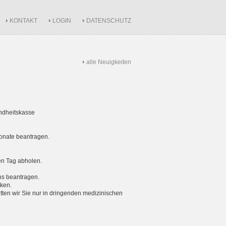
KONTAKT
LOGIN
DATENSCHUTZ
alle Neuigkeiten
ndheitskasse
Monate beantragen.
en Tag abholen.
ns beantragen.
ken.
itten wir Sie nur in dringenden medizinischen