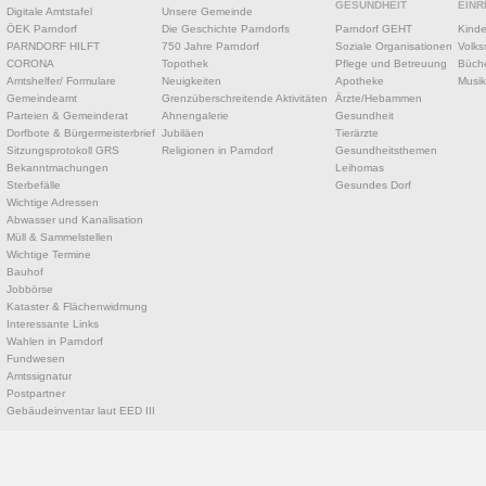
GESUNDHEIT
EINR
Digitale Amtstafel
Unsere Gemeinde
ÖEK Parndorf
Die Geschichte Parndorfs
Parndorf GEHT
Kinde
PARNDORF HILFT
750 Jahre Parndorf
Soziale Organisationen
Volks
CORONA
Topothek
Pflege und Betreuung
Büche
Amtshelfer/ Formulare
Neuigkeiten
Apotheke
Musik
Gemeindeamt
Grenzüberschreitende Aktivitäten
Ärzte/Hebammen
Parteien & Gemeinderat
Ahnengalerie
Gesundheit
Dorfbote & Bürgermeisterbrief
Jubiläen
Tierärzte
Sitzungsprotokoll GRS
Religionen in Parndorf
Gesundheitsthemen
Bekanntmachungen
Leihomas
Sterbefälle
Gesundes Dorf
Wichtige Adressen
Abwasser und Kanalisation
Müll & Sammelstellen
Wichtige Termine
Bauhof
Jobbörse
Kataster & Flächenwidmung
Interessante Links
Wahlen in Parndorf
Fundwesen
Amtssignatur
Postpartner
Gebäudeinventar laut EED III