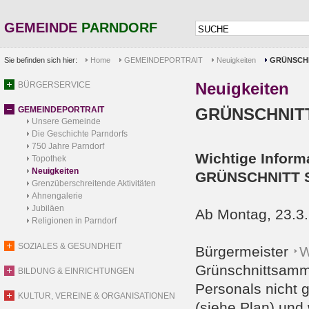
GEMEINDE
PARNDORF
Sie befinden sich hier:
Home
GEMEINDEPORTRAIT
Neuigkeiten
GRÜNSCHN
Neuigkeiten
BÜRGERSERVICE
GEMEINDEPORTRAIT
GRÜNSCHNIT
Unsere Gemeinde
Die Geschichte Parndorfs
750 Jahre Parndorf
Wichtige Inform
Topothek
Neuigkeiten
GRÜNSCHNITT 
Grenzüberschreitende Aktivitäten
Ahnengalerie
Jubiläen
Ab Montag, 23.3.2
Religionen in Parndorf
SOZIALES & GESUNDHEIT
Bürgermeister
W
Grünschnittsammel
BILDUNG & EINRICHTUNGEN
Personals nicht g
KULTUR, VEREINE & ORGANISATIONEN
(siehe Plan) und