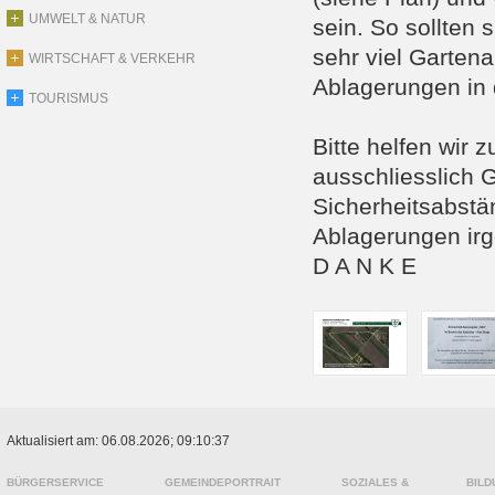
UMWELT & NATUR
sein. So sollten 
sehr viel Gartena
WIRTSCHAFT & VERKEHR
Ablagerungen in 
TOURISMUS
Bitte helfen wir 
ausschliesslich G
Sicherheitsabstä
Ablagerungen irg
D A N K E
Aktualisiert am: 06.08.2026; 09:10:37
BÜRGERSERVICE
GEMEINDEPORTRAIT
SOZIALES &
BILD