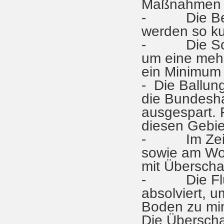
Maßnahmen g
- Die Besc
werden so ku
- Die Schal
um eine mehr
ein Minimum 
- Die Ballu
die Bundesha
ausgespart. 
diesen Gebie
- Im Zeitra
sowie am Woc
mit Überscha
- Die Flüg
absolviert, 
Boden zu min
Die Überscha