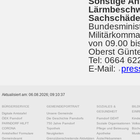
Sonstige An
Lärmbeschw
Sachschäden
Bundesminist
Militärkomm
von 09.00 bi
Oberst Günte
Tel: 0664 62
E-Mail:
pres
Aktualisiert am: 06.08.2026; 09:10:37
BÜRGERSERVICE
GEMEINDEPORTRAIT
SOZIALES &
BILD
GESUNDHEIT
EINR
Digitale Amtstafel
Unsere Gemeinde
ÖEK Parndorf
Die Geschichte Parndorfs
Parndorf GEHT
Kinde
PARNDORF HILFT
750 Jahre Parndorf
Soziale Organisationen
Volks
CORONA
Topothek
Pflege und Betreuung
Büche
Amtshelfer/ Formulare
Neuigkeiten
Apotheke
Musik
Gemeindeamt
Grenzüberschreitende Aktivitäten
Ärzte/Hebammen