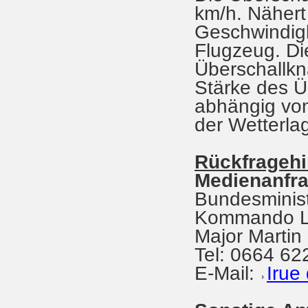
km/h. Nähert 
Geschwindigk
Flugzeug. D
Überschallkn
Stärke des Ü
abhängig von
der Wetterla
Rückfragehi
Medienanfra
Bundesminist
Kommando L
Major Marti
Tel: 0664 62
E-Mail:
Irue