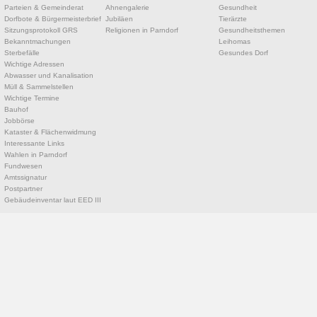
Parteien & Gemeinderat
Ahnengalerie
Gesundheit
Dorfbote & Bürgermeisterbrief
Jubiläen
Tierärzte
Sitzungsprotokoll GRS
Religionen in Parndorf
Gesundheitsthemen
Bekanntmachungen
Leihomas
Sterbefälle
Gesundes Dorf
Wichtige Adressen
Abwasser und Kanalisation
Müll & Sammelstellen
Wichtige Termine
Bauhof
Jobbörse
Kataster & Flächenwidmung
Interessante Links
Wahlen in Parndorf
Fundwesen
Amtssignatur
Postpartner
Gebäudeinventar laut EED III