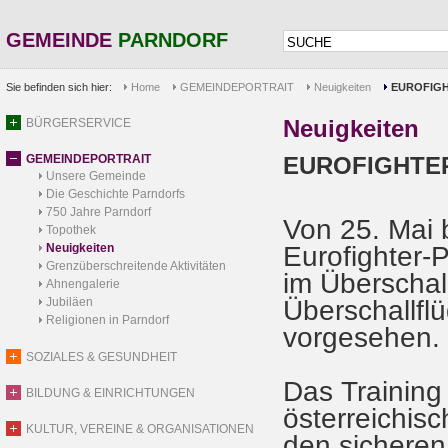
GEMEINDE
PARNDORF
Sie befinden sich hier:
Home
GEMEINDEPORTRAIT
Neuigkeiten
EUROFIGH
Neuigkeiten
BÜRGERSERVICE
GEMEINDEPORTRAIT
EUROFIGHTER
Unsere Gemeinde
Die Geschichte Parndorfs
750 Jahre Parndorf
Von 25. Mai b
Topothek
Neuigkeiten
Eurofighter
Grenzüberschreitende Aktivitäten
im Überschall
Ahnengalerie
Jubiläen
Überschallfl
Religionen in Parndorf
vorgesehen.
SOZIALES & GESUNDHEIT
Das Training 
BILDUNG & EINRICHTUNGEN
österreichis
KULTUR, VEREINE & ORGANISATIONEN
den sicheren 