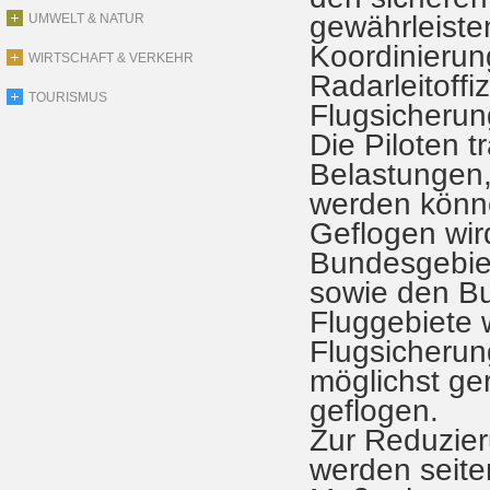
gewährleisten
UMWELT & NATUR
Koordinierung
WIRTSCHAFT & VERKEHR
Radarleitoffi
TOURISMUS
Flugsicherun
Die Piloten t
Belastungen, 
werden könn
Geflogen wi
Bundesgebie
sowie den Bu
Fluggebiete 
Flugsicherun
möglichst ge
geflogen.
Zur Reduzie
werden seit