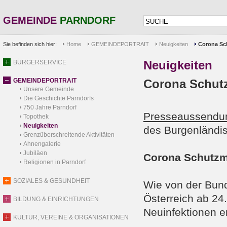
GEMEINDE
PARNDORF
Sie befinden sich hier:
Home
GEMEINDEPORTRAIT
Neuigkeiten
Corona Sc
Neuigkeiten
BÜRGERSERVICE
GEMEINDEPORTRAIT
Corona Schut
Unsere Gemeinde
Die Geschichte Parndorfs
750 Jahre Parndorf
Presseaussendu
Topothek
Neuigkeiten
des Burgenländi
Grenzüberschreitende Aktivitäten
Ahnengalerie
Jubiläen
Corona Schutz
Religionen in Parndorf
SOZIALES & GESUNDHEIT
Wie von der Bund
Österreich ab 24
BILDUNG & EINRICHTUNGEN
Neuinfektionen e
KULTUR, VEREINE & ORGANISATIONEN