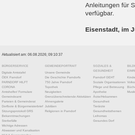
Anleitungen für 
verfügbar.
Eisenstadt, im J
Aktualisiert am: 06.08.2026; 09:10:37
BÜRGERSERVICE
GEMEINDEPORTRAIT
SOZIALES &
BILD
GESUNDHEIT
EINR
Digitale Amtstafel
Unsere Gemeinde
ÖEK Parndorf
Die Geschichte Parndorfs
Parndorf GEHT
Kinde
PARNDORF HILFT
750 Jahre Parndorf
Soziale Organisationen
Volks
CORONA
Topothek
Pflege und Betreuung
Büche
Amtshelfer/ Formulare
Neuigkeiten
Apotheke
Musik
Gemeindeamt
Grenzüberschreitende Aktivitäten
Ärzte/Hebammen
Parteien & Gemeinderat
Ahnengalerie
Gesundheit
Dorfbote & Bürgermeisterbrief
Jubiläen
Tierärzte
Sitzungsprotokoll GRS
Religionen in Parndorf
Gesundheitsthemen
Bekanntmachungen
Leihomas
Sterbefälle
Gesundes Dorf
Wichtige Adressen
Abwasser und Kanalisation