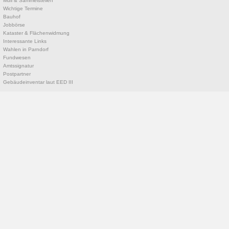
Müll & Sammelstellen
Wichtige Termine
Bauhof
Jobbörse
Kataster & Flächenwidmung
Interessante Links
Wahlen in Parndorf
Fundwesen
Amtssignatur
Postpartner
Gebäudeinventar laut EED III