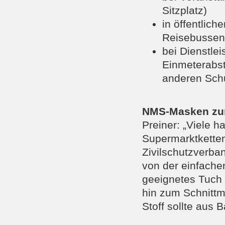
Sitzplatz)
in öffentlich
Reisebussen 
bei Dienstle
Einmeterabst
anderen Sch
NMS-Masken zu
Preiner: „Viele
Supermarktketten
Zivilschutzverba
von der einfache
geeignetes Tuch
hin zum Schnittm
Stoff sollte aus