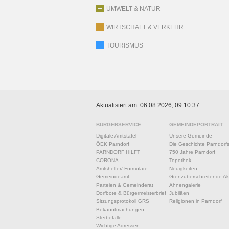
UMWELT & NATUR
WIRTSCHAFT & VERKEHR
TOURISMUS
Aktualisiert am: 06.08.2026; 09:10:37
BÜRGERSERVICE
GEMEINDEPORTRAIT
Digitale Amtstafel
Unsere Gemeinde
ÖEK Parndorf
Die Geschichte Parndorf
PARNDORF HILFT
750 Jahre Parndorf
CORONA
Topothek
Amtshelfer/ Formulare
Neuigkeiten
Gemeindeamt
Grenzüberschreitende Akt
Parteien & Gemeinderat
Ahnengalerie
Dorfbote & Bürgermeisterbrief
Jubiläen
Sitzungsprotokoll GRS
Religionen in Parndorf
Bekanntmachungen
Sterbefälle
Wichtige Adressen