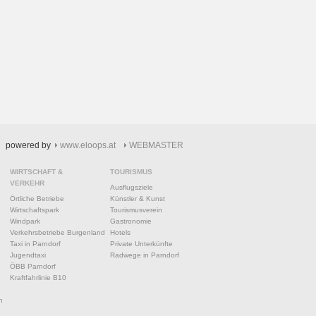
powered by
www.eloops.at
WEBMASTER
WIRTSCHAFT &
TOURISMUS
VERKEHR
Ausflugsziele
Örtliche Betriebe
Künstler & Kunst
Wirtschaftspark
Tourismusverein
Windpark
Gastronomie
Verkehrsbetriebe Burgenland
Hotels
Taxi in Parndorf
Private Unterkünfte
Jugendtaxi
Radwege in Parndorf
ÖBB Parndorf
Kraftfahrlinie B10
n