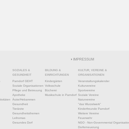
IMPRESSUM
SOZIALES &
BILDUNG &
KULTUR, VEREINE &
GESUNDHEIT
EINRICHTUNGEN
ORGANISATIONEN
s
Parndorf GEHT
Kindergärten
Veranstaltungskalender
Soziale Organisationen
Volksschule
Kulturvereine
Pflege und Betreuung
Bücherei
Sportvereine
Apotheke
Musikschule in Parndorf
Soziale Vereine
ivitäten
Ärzte/Hebammen
Naturvereine
Gesundheit
"das Wurzelwerk"
Tierärzte
Kinderfreunde Parndorf
Gesundheitsthemen
Weitere Vereine
Leihomas
Feuerwehr
Gesundes Dorf
NGO - Non-Governmental Organisatio
Dorferneuerung