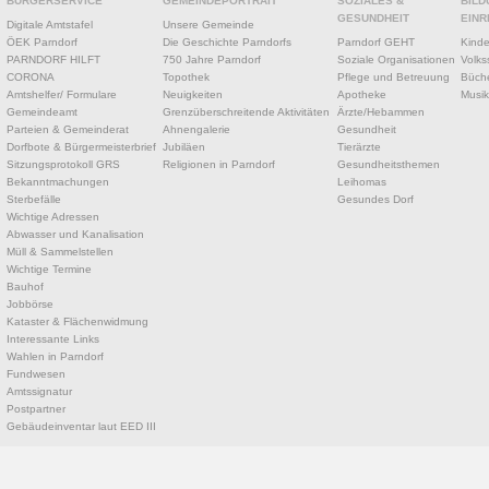
BÜRGERSERVICE
GEMEINDEPORTRAIT
SOZIALES &
BILD
GESUNDHEIT
EINR
Digitale Amtstafel
Unsere Gemeinde
ÖEK Parndorf
Die Geschichte Parndorfs
Parndorf GEHT
Kinde
PARNDORF HILFT
750 Jahre Parndorf
Soziale Organisationen
Volks
CORONA
Topothek
Pflege und Betreuung
Büche
Amtshelfer/ Formulare
Neuigkeiten
Apotheke
Musik
Gemeindeamt
Grenzüberschreitende Aktivitäten
Ärzte/Hebammen
Parteien & Gemeinderat
Ahnengalerie
Gesundheit
Dorfbote & Bürgermeisterbrief
Jubiläen
Tierärzte
Sitzungsprotokoll GRS
Religionen in Parndorf
Gesundheitsthemen
Bekanntmachungen
Leihomas
Sterbefälle
Gesundes Dorf
Wichtige Adressen
Abwasser und Kanalisation
Müll & Sammelstellen
Wichtige Termine
Bauhof
Jobbörse
Kataster & Flächenwidmung
Interessante Links
Wahlen in Parndorf
Fundwesen
Amtssignatur
Postpartner
Gebäudeinventar laut EED III