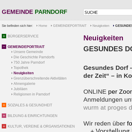
GEMEINDE
PARNDORF
Sie befinden sich hier:
Home
GEMEINDEPORTRAIT
Neuigkeiten
GESUNDES
Neuigkeiten
BÜRGERSERVICE
GEMEINDEPORTRAIT
GESUNDES DO
Unsere Gemeinde
Die Geschichte Parndorfs
750 Jahre Parndorf
Gesundes Dorf 
Topothek
Neuigkeiten
der Zeit“ – in 
Grenzüberschreitende Aktivitäten
Ahnengalerie
Jubiläen
ONLINE
per Zoo
Religionen in Parndorf
Anmeldungen un
SOZIALES & GESUNDHEIT
wurm at proges d
BILDUNG & EINRICHTUNGEN
Wir reden über
f
KULTUR, VEREINE & ORGANISATIONEN
+
Vorstellung