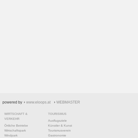
powered by
www.eloops.at
WEBMASTER
WIRTSCHAFT &
TOURISMUS
VERKEHR
Ausflugsziele
Örtliche Betriebe
Künstler & Kunst
Wirtschaftspark
Tourismusverein
Windpark
Gastronomie