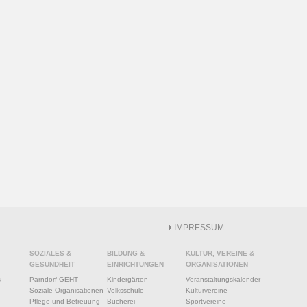
IMPRESSUM
SOZIALES &
BILDUNG &
KULTUR, VEREINE &
GESUNDHEIT
EINRICHTUNGEN
ORGANISATIONEN
s
Parndorf GEHT
Kindergärten
Veranstaltungskalender
Soziale Organisationen
Volksschule
Kulturvereine
Pflege und Betreuung
Bücherei
Sportvereine