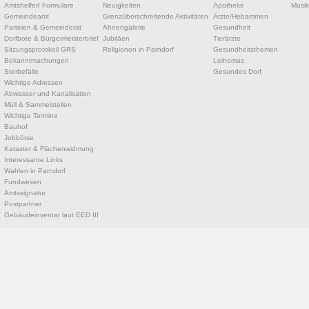
Amtshelfer/ Formulare
Neuigkeiten
Apotheke
Musik
Gemeindeamt
Grenzüberschreitende Aktivitäten
Ärzte/Hebammen
Parteien & Gemeinderat
Ahnengalerie
Gesundheit
Dorfbote & Bürgermeisterbrief
Jubiläen
Tierärzte
Sitzungsprotokoll GRS
Religionen in Parndorf
Gesundheitsthemen
Bekanntmachungen
Leihomas
Sterbefälle
Gesundes Dorf
Wichtige Adressen
Abwasser und Kanalisation
Müll & Sammelstellen
Wichtige Termine
Bauhof
Jobbörse
Kataster & Flächenwidmung
Interessante Links
Wahlen in Parndorf
Fundwesen
Amtssignatur
Postpartner
Gebäudeinventar laut EED III