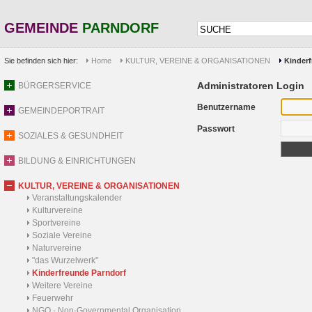
GEMEINDE
PARNDORF
Sie befinden sich hier:
Home
KULTUR, VEREINE & ORGANISATIONEN
Kinderf
Administratoren Login
BÜRGERSERVICE
Benutzername
GEMEINDEPORTRAIT
Passwort
SOZIALES & GESUNDHEIT
BILDUNG & EINRICHTUNGEN
KULTUR, VEREINE & ORGANISATIONEN
Veranstaltungskalender
Kulturvereine
Sportvereine
Soziale Vereine
Naturvereine
"das Wurzelwerk"
Kinderfreunde Parndorf
Weitere Vereine
Feuerwehr
NGO - Non-Governmental Organisation