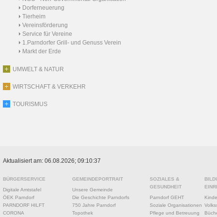
Dorferneuerung
Tierheim
Vereinsförderung
Service für Vereine
1.Parndorfer Grill- und Genuss Verein
Markt der Erde
UMWELT & NATUR
WIRTSCHAFT & VERKEHR
TOURISMUS
Aktualisiert am: 06.08.2026; 09:10:37
BÜRGERSERVICE
GEMEINDEPORTRAIT
SOZIALES &
BILD
GESUNDHEIT
EINR
Digitale Amtstafel
Unsere Gemeinde
ÖEK Parndorf
Die Geschichte Parndorfs
Parndorf GEHT
Kinde
PARNDORF HILFT
750 Jahre Parndorf
Soziale Organisationen
Volks
CORONA
Topothek
Pflege und Betreuung
Büche