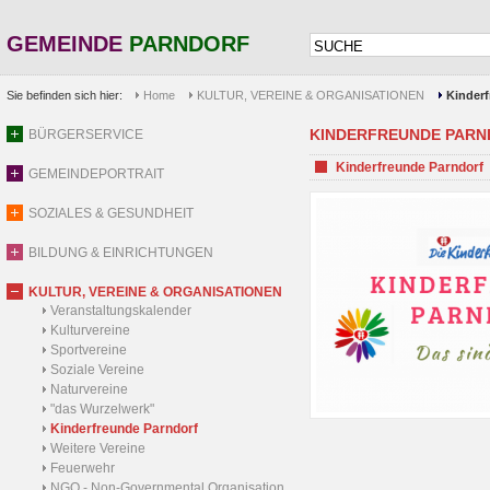
GEMEINDE
PARNDORF
Sie befinden sich hier:
Home
KULTUR, VEREINE & ORGANISATIONEN
Kinderf
KINDERFREUNDE PAR
BÜRGERSERVICE
Kinderfreunde Parndorf
GEMEINDEPORTRAIT
SOZIALES & GESUNDHEIT
BILDUNG & EINRICHTUNGEN
KULTUR, VEREINE & ORGANISATIONEN
Veranstaltungskalender
Kulturvereine
Sportvereine
Soziale Vereine
Naturvereine
"das Wurzelwerk"
Kinderfreunde Parndorf
Weitere Vereine
Feuerwehr
NGO - Non-Governmental Organisation