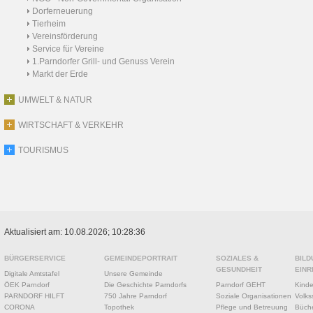
Dorferneuerung
Tierheim
Vereinsförderung
Service für Vereine
1.Parndorfer Grill- und Genuss Verein
Markt der Erde
UMWELT & NATUR
WIRTSCHAFT & VERKEHR
TOURISMUS
Aktualisiert am: 10.08.2026; 10:28:36
BÜRGERSERVICE
GEMEINDEPORTRAIT
SOZIALES &
BILD
GESUNDHEIT
EINR
Digitale Amtstafel
Unsere Gemeinde
ÖEK Parndorf
Die Geschichte Parndorfs
Parndorf GEHT
Kinde
PARNDORF HILFT
750 Jahre Parndorf
Soziale Organisationen
Volks
CORONA
Topothek
Pflege und Betreuung
Büche