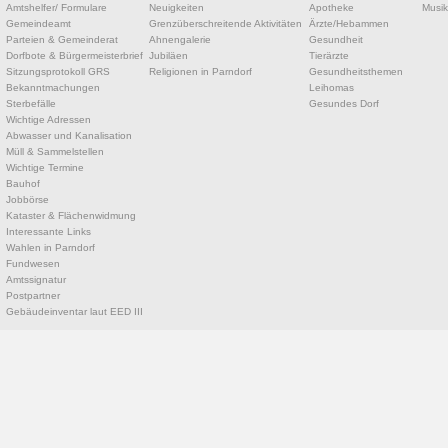
Amtshelfer/ Formulare
Neuigkeiten
Apotheke
Musik
Gemeindeamt
Grenzüberschreitende Aktivitäten
Ärzte/Hebammen
Parteien & Gemeinderat
Ahnengalerie
Gesundheit
Dorfbote & Bürgermeisterbrief
Jubiläen
Tierärzte
Sitzungsprotokoll GRS
Religionen in Parndorf
Gesundheitsthemen
Bekanntmachungen
Leihomas
Sterbefälle
Gesundes Dorf
Wichtige Adressen
Abwasser und Kanalisation
Müll & Sammelstellen
Wichtige Termine
Bauhof
Jobbörse
Kataster & Flächenwidmung
Interessante Links
Wahlen in Parndorf
Fundwesen
Amtssignatur
Postpartner
Gebäudeinventar laut EED III