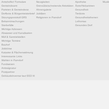
Amtshelfer/ Formulare
Neuigkeiten
Apotheke
Musik
Gemeindeamt
Grenzüberschreitende Aktivitäten
Ärzte/Hebammen
Parteien & Gemeinderat
Ahnengalerie
Gesundheit
Dorfbote & Bürgermeisterbrief
Jubiläen
Tierärzte
Sitzungsprotokoll GRS
Religionen in Parndorf
Gesundheitsthemen
Bekanntmachungen
Leihomas
Sterbefälle
Gesundes Dorf
Wichtige Adressen
Abwasser und Kanalisation
Müll & Sammelstellen
Wichtige Termine
Bauhof
Jobbörse
Kataster & Flächenwidmung
Interessante Links
Wahlen in Parndorf
Fundwesen
Amtssignatur
Postpartner
Gebäudeinventar laut EED III