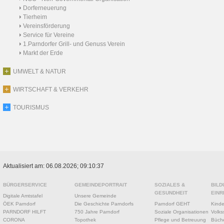
Dorferneuerung
Tierheim
Vereinsförderung
Service für Vereine
1.Parndorfer Grill- und Genuss Verein
Markt der Erde
UMWELT & NATUR
WIRTSCHAFT & VERKEHR
TOURISMUS
Aktualisiert am: 06.08.2026; 09:10:37
BÜRGERSERVICE
GEMEINDEPORTRAIT
SOZIALES &
BILD
GESUNDHEIT
EINR
Digitale Amtstafel
Unsere Gemeinde
ÖEK Parndorf
Die Geschichte Parndorfs
Parndorf GEHT
Kinde
PARNDORF HILFT
750 Jahre Parndorf
Soziale Organisationen
Volks
CORONA
Topothek
Pflege und Betreuung
Büche