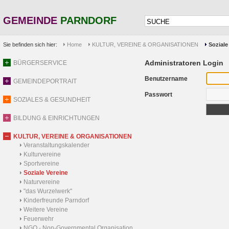
GEMEINDE
PARNDORF
Sie befinden sich hier:
Home
KULTUR, VEREINE & ORGANISATIONEN
Soziale
Administratoren Login
BÜRGERSERVICE
Benutzername
GEMEINDEPORTRAIT
Passwort
SOZIALES & GESUNDHEIT
BILDUNG & EINRICHTUNGEN
KULTUR, VEREINE & ORGANISATIONEN
Veranstaltungskalender
Kulturvereine
Sportvereine
Soziale Vereine
Naturvereine
"das Wurzelwerk"
Kinderfreunde Parndorf
Weitere Vereine
Feuerwehr
NGO - Non-Governmental Organisation