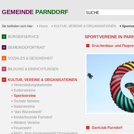
GEMEINDE
PARNDORF
Sie befinden sich hier:
Home
KULTUR, VEREINE & ORGANISATIONEN
Sportve
SPORTVEREINE IN PARND
BÜRGERSERVICE
Drachenbau- und Flugve
GEMEINDEPORTRAIT
SOZIALES & GESUNDHEIT
BILDUNG & EINRICHTUNGEN
KULTUR, VEREINE & ORGANISATIONEN
Veranstaltungskalender
Kulturvereine
Sportvereine
Soziale Vereine
Naturvereine
"das Wurzelwerk"
Kinderfreunde Parndorf
Weitere Vereine
Dartclub Parndorf
Feuerwehr
NGO - Non-Governmental Organisation