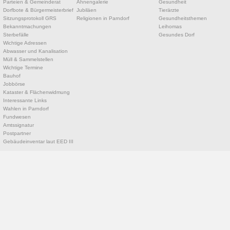
Parteien & Gemeinderat
Ahnengalerie
Gesundheit
Dorfbote & Bürgermeisterbrief
Jubiläen
Tierärzte
Sitzungsprotokoll GRS
Religionen in Parndorf
Gesundheitsthemen
Bekanntmachungen
Leihomas
Sterbefälle
Gesundes Dorf
Wichtige Adressen
Abwasser und Kanalisation
Müll & Sammelstellen
Wichtige Termine
Bauhof
Jobbörse
Kataster & Flächenwidmung
Interessante Links
Wahlen in Parndorf
Fundwesen
Amtssignatur
Postpartner
Gebäudeinventar laut EED III