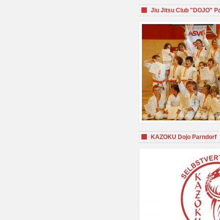
Jiu Jitsu Club "DOJO" P
KAZOKU Dojo Parndorf