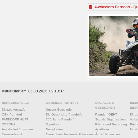
4-wheelers Parndorf - Q
Aktualisiert am: 06.08.2026; 09:10:37
BÜRGERSERVICE
GEMEINDEPORTRAIT
SOZIALES &
BILD
GESUNDHEIT
EINR
Digitale Amtstafel
Unsere Gemeinde
ÖEK Parndorf
Die Geschichte Parndorfs
Parndorf GEHT
Kinde
PARNDORF HILFT
750 Jahre Parndorf
Soziale Organisationen
Volks
CORONA
Topothek
Pflege und Betreuung
Büche
Amtshelfer/ Formulare
Neuigkeiten
Apotheke
Musik
Gemeindeamt
Grenzüberschreitende Aktivitäten
Ärzte/Hebammen