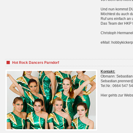
Und nun kommst DU 
Möchtest du auch da
Ruf uns einfach an 
Das Team der HKP fr
Christoph Hermanek
eMail: hobbykicker
Hot Rock Dancers Parndorf
Kontakt:
Obmann: Sebastian
Sebastian.prenner
Tel.Nr.: 0664 547 5
Hier gehts zur Webs