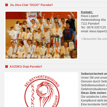
Jiu Jitsu Club "DOJO" Parndorf
Kontakt:
Klaus Lippert
Heidesiedlung 40a
7111 Parndorf
Tel.: 0676 5357125
email: klaus.lippe
Besuchen Sie uns 
KAZOKU Dojo Parndorf
Selbstsicherheit u
Unser Stil und unse
Grenzen durch Selb
Selbstbewusstsein z
Gefahrensituationen
Diese Ziele stehen
Die asiatische Lebe
Kampfkunst stellt 
Eine konstante Größ