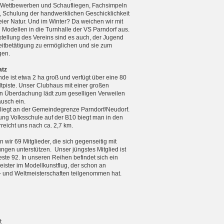
n Wettbewerben und Schaufliegen, Fachsimpeln
, Schulung der handwerklichen Geschicklichkeit
reier Natur. Und im Winter? Da weichen wir mit
n Modellen in die Turnhalle der VS Parndorf aus.
tellung des Vereins sind es auch, der Jugend
zeitbetätigung zu ermöglichen und sie zum
gen.
atz
de ist etwa 2 ha groß und verfügt über eine 80
tpiste. Unser Clubhaus mit einer großen
 Überdachung lädt zum geselligen Verweilen
usch ein.
 liegt an der Gemeindegrenze Parndorf/Neudorf.
ng Volksschule auf der B10 biegt man in den
eicht uns nach ca. 2,7 km.
 wir 69 Mitglieder, die sich gegenseitig mit
ungen unterstützen. Unser jüngstes Mitglied ist
teste 92. In unseren Reihen befindet sich ein
ister im Modellkunstflug, der schon an
 und Weltmeister­schaften teilgenommen hat.
t