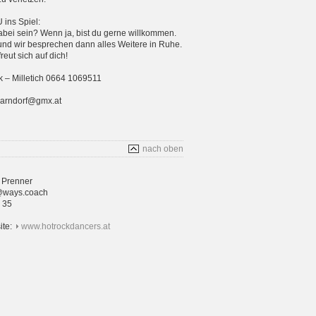
ins Spiel:
bei sein? Wenn ja, bist du gerne willkommen.
und wir besprechen dann alles Weitere in Ruhe.
eut sich auf dich!
 – Milletich 0664 1069511
parndorf@gmx.at
nach oben
 Prenner
@ways.coach
4 35
ite:
www.hotrockdancers.at