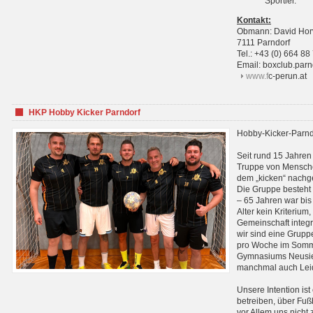
Sportler.
Kontakt:
Obmann: David Hor
7111 Parndorf
Tel.: +43 (0) 664 88
Email: boxclub.pa
www.f
c-perun.at
HKP Hobby Kicker Parndorf
Hobby-Kicker-Parnd
Seit rund 15 Jahren 
Truppe von Mensche
dem „kicken“ nachg
Die Gruppe besteht 
– 65 Jahren war bis j
Alter kein Kriterium,
Gemeinschaft integri
wir sind eine Grupp
pro Woche im Sommer
Gymnasiums Neusiedl
manchmal auch Leid
Unsere Intention ist
betreiben, über Fuß
vor Allem uns nicht 