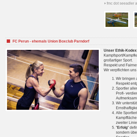
fmc dot seeadler 
FC Perun - ehemals Union Boxclub Parndorf
Unser Ethik-Kodex
Kampfsport/Kampfkuns
großartiger Sport.
Respekt und Fairnes
Wir verpflichten un
Wir bringen 
Respekt ent
Sportler all
Profi- verdi
Aufmerksamk
Wir unterstü
Ernsthaftigk
Alle Sportle
Kampffläche 
zweiter Lini
"
Erfolg
" def
sondern über