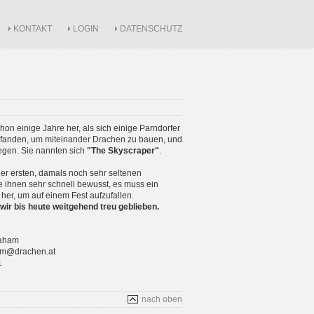
KONTAKT
LOGIN
DATENSCHUTZ
schon einige Jahre her, als sich einige Parndorfer
anden, um miteinander Drachen zu bauen, und
iegen. Sie nannten sich
"The Skyscraper"
.
r ersten, damals noch sehr seltenen
 ihnen sehr schnell bewusst, es muss ein
 her, um auf einem Fest aufzufallen.
wir bis heute weitgehend treu geblieben.
raham
ham@drachen.at
1
nach oben