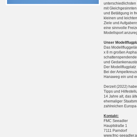
unterschiedlichste
mit Gleichgesinnten
und Betätigung in f
kleinen und leichte
Ziele und Aufgabens
eine sinnvolle Frei
Modellsport anzure
Unser Modellflugpl
Das Modellfluggelän
x 8 m großen Asphal
schattenspendenden
und Gedankenausta
Der Modellflugplatz
Bei der Ampelkreuzu
Hanaweg ein und err
Derzeit (2022) haben
Tipps und Hilfestell
14 Jahre alt, das äl
ehemaliger Staatsme
zahlreichen Europa-
Kontakt:
FMC Seeadler
Hauptstraße 1
7111 Parndorf
www.fmc-seeadler.a