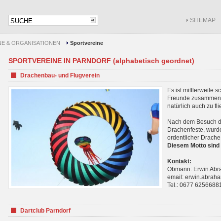
SITEMAP
NE & ORGANISATIONEN
Sportvereine
SPORTVEREINE IN PARNDORF (alphabetisch geordnet)
Drachenbau- und Flugverein
Es ist mittlerweile 
Freunde zusammenf
natürlich auch zu fl
Nach dem Besuch de
Drachenfeste, wurde
ordentlicher Drache
Diesem Motto sind 
Kontakt:
Obmann: Erwin Ab
email: erwin.abra
Tel.: 0677 6256688
Dartclub Parndorf