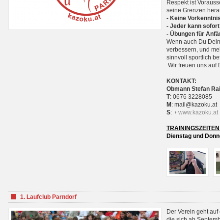
Respekt ist Voraus
seine Grenzen hera
- Keine Vorkenntnis
- Jeder kann sofort
- Übungen für Anfä
Wenn auch Du Deine
verbessern, und meh
sinnvoll sportlich 
Wir freuen uns auf 
KONTAKT:
Obmann Stefan Ra
T
: 0676 3228085
M
: mail@kazoku.at
S
:
www.kazoku.at
TRAININGSZEITEN
Dienstag und Donne
1. Laufclub Parndorf
Der Verein geht auf
die sich ab Septem