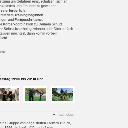
setzung um Gefahren einzuschätzen, sich an
nzutasten und Freunde zu gewinnen!
se erforderlich.
 mit dem Training beginnen.
nger und Fortgeschrittene.
 Körperkoordination zu Deinem Schutz
r Selbstsicherheit gewinnen oder Dich einfach
betätigen möchtest, dann komm vorbei!
Dich!
iner
:
rstag 19:00 bis 20:30 Uhr
nach oben
 eine Gruppe von begeisterten Läufern zurück,
ber
1996
als Lauftreff Parndorf zum