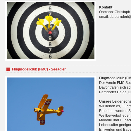
Kontakt:
Obmann: Christoph
email: dc-parndorf
Flugmodellclub (FMC) - Seeadler
Flugmodellclub (FM
Der Verein FMC See
Davor trafen sich s
Parndorfer Heide, u
Unsere Leidenscha
Wir lieben es, Flug
Betrieben werden Se
Wettbewerbsflieger,
Modelle und Hubsch
Lebensalter geeignet
Entwerfen und Baue