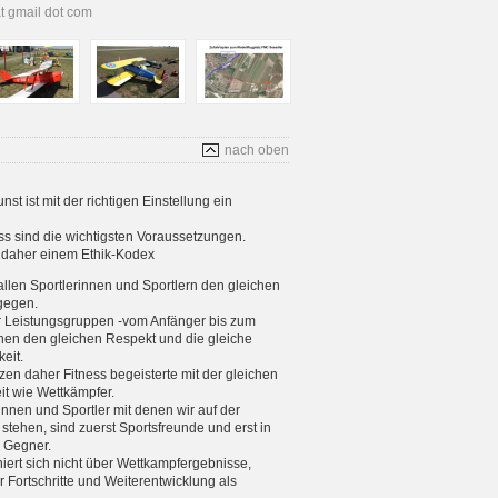
at gmail dot com
nach oben
t ist mit der richtigen Einstellung ein
s sind die wichtigsten Voraussetzungen.
s daher einem Ethik-Kodex
allen Sportlerinnen und Sportlern den gleichen
gegen.
er Leistungsgruppen -vom Anfänger bis zum
enen den gleichen Respekt und die gleiche
eit.
tzen daher Fitness begeisterte mit der gleichen
eit wie Wettkämpfer.
rinnen und Sportler mit denen wir auf der
stehen, sind zuerst Sportsfreunde und erst in
e Gegner.
iniert sich nicht über Wettkampfergebnisse,
 Fortschritte und Weiterentwicklung als