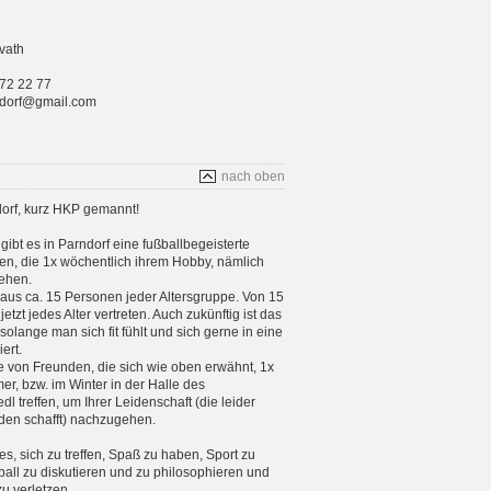
vath
 72 22 77
rndorf@gmail.com
nach oben
orf, kurz HKP gemannt!
gibt es in Parndorf eine fußballbegeisterte
n, die 1x wöchentlich ihrem Hobby, nämlich
ehen.
aus ca. 15 Personen jeder Altersgruppe. Von 15
etzt jedes Alter vertreten. Auch zukünftig ist das
 solange man sich fit fühlt und sich gerne in eine
ert.
e von Freunden, die sich wie oben erwähnt, 1x
, bzw. im Winter in der Halle des
 treffen, um Ihrer Leidenschaft (die leider
en schafft) nachzugehen.
 es, sich zu treffen, Spaß zu haben, Sport zu
ball zu diskutieren und zu philosophieren und
zu verletzen.