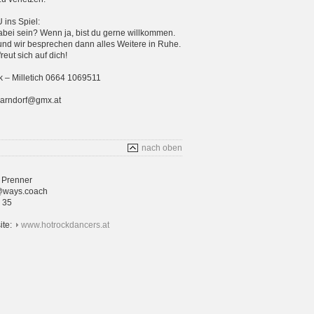
ins Spiel:
bei sein? Wenn ja, bist du gerne willkommen.
und wir besprechen dann alles Weitere in Ruhe.
eut sich auf dich!
 – Milletich 0664 1069511
parndorf@gmx.at
nach oben
 Prenner
@ways.coach
4 35
ite:
www.hotrockdancers.at