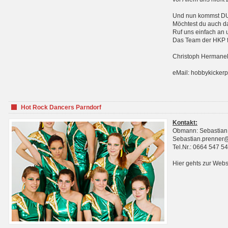
Und nun kommst DU 
Möchtest du auch da
Ruf uns einfach an 
Das Team der HKP fr
Christoph Hermanek
eMail: hobbykicker
Hot Rock Dancers Parndorf
Kontakt:
Obmann: Sebastian
Sebastian.prenner
Tel.Nr.: 0664 547 5
Hier gehts zur Webs