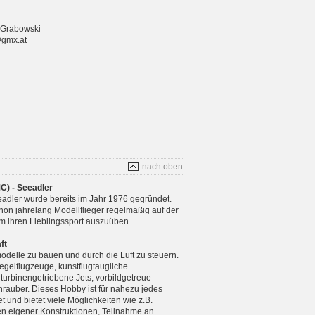
 Grabowski
@gmx.at
nach oben
C) - Seeadler
adler wurde bereits im Jahr 1976 gegründet.
chon jahrelang Modellflieger regelmäßig auf der
m ihren Lieblingssport auszuüben.
ft
modelle zu bauen und durch die Luft zu steuern.
gelflugzeuge, kunstflugtaugliche
 turbinengetriebene Jets, vorbildgetreue
rauber. Dieses Hobby ist für nahezu jedes
 und bietet viele Möglichkeiten wie z.B.
n eigener Konstruktionen, Teilnahme an