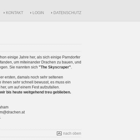
KONTAKT
LOGIN
DATENSCHUTZ
schon einige Jahre her, als sich einige Parndorfer
anden, um miteinander Drachen zu bauen, und
iegen. Sie nannten sich
"The Skyscraper"
.
r ersten, damals noch sehr seltenen
 ihnen sehr schnell bewusst, es muss ein
 her, um auf einem Fest aufzufallen.
wir bis heute weitgehend treu geblieben.
raham
ham@drachen.at
1
nach oben