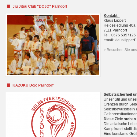
Jiu Jitsu Club "DOJO" Parndorf
Kontakt:
Klaus Lippert
Heidesiedlung 40a
7111 Parndorf
Tel.: 0676 5357125
email: klaus.lippe
Besuchen Sie uns 
KAZOKU Dojo Parndorf
Selbstsicherheit u
Unser Stil und unse
Grenzen durch Selb
Selbstbewusstsein z
Gefahrensituationen
Diese Ziele stehen
Die asiatische Lebe
Kampfkunst stellt 
Eine konstante Größ