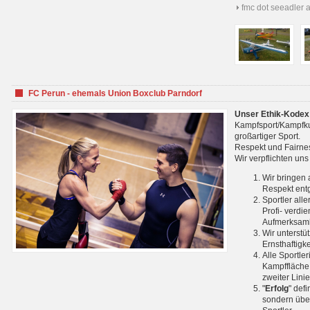
fmc dot seeadler 
FC Perun - ehemals Union Boxclub Parndorf
Unser Ethik-Kodex
Kampfsport/Kampfkuns
großartiger Sport.
Respekt und Fairnes
Wir verpflichten un
Wir bringen 
Respekt ent
Sportler all
Profi- verdi
Aufmerksamk
Wir unterstü
Ernsthaftigk
Alle Sportle
Kampffläche 
zweiter Lini
"
Erfolg
" def
sondern über