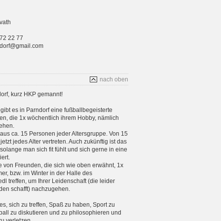
vath
 72 22 77
rndorf@gmail.com
nach oben
orf, kurz HKP gemannt!
gibt es in Parndorf eine fußballbegeisterte
n, die 1x wöchentlich ihrem Hobby, nämlich
ehen.
aus ca. 15 Personen jeder Altersgruppe. Von 15
etzt jedes Alter vertreten. Auch zukünftig ist das
 solange man sich fit fühlt und sich gerne in eine
ert.
e von Freunden, die sich wie oben erwähnt, 1x
, bzw. im Winter in der Halle des
 treffen, um Ihrer Leidenschaft (die leider
en schafft) nachzugehen.
 es, sich zu treffen, Spaß zu haben, Sport zu
ball zu diskutieren und zu philosophieren und
zu verletzen.