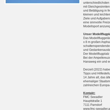
unterschiedlichste
mit Gleichgesinnten
und Betätigung in f
kleinen und leichte
Ziele und Aufgabens
eine sinnvolle Frei
Modellsport anzure
Unser Modellflugpl
Das Modellfluggelän
x 8 m großen Asphal
schattenspendenden
und Gedankenausta
Der Modellflugplatz
Bei der Ampelkreuzu
Hanaweg ein und err
Derzeit (2022) haben
Tipps und Hilfestell
14 Jahre alt, das äl
ehemaliger Staatsme
zahlreichen Europa-
Kontakt:
FMC Seeadler
Hauptstraße 1
7111 Parndorf
www.fmc-seeadler.a