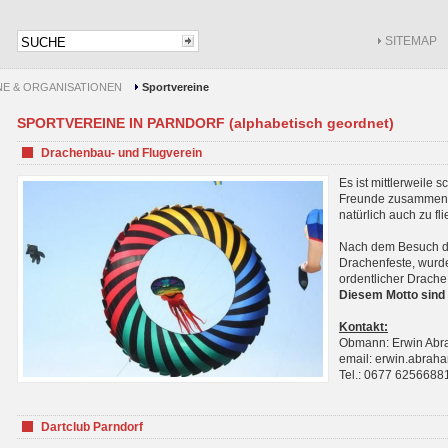
SITEMAP
NE & ORGANISATIONEN
Sportvereine
SPORTVEREINE IN PARNDORF (alphabetisch geordnet)
Drachenbau- und Flugverein
Es ist mittlerweile 
Freunde zusammenf
natürlich auch zu fl
Nach dem Besuch de
Drachenfeste, wurde
ordentlicher Drache
Diesem Motto sind 
Kontakt:
Obmann: Erwin Ab
email: erwin.abra
Tel.: 0677 6256688
Dartclub Parndorf