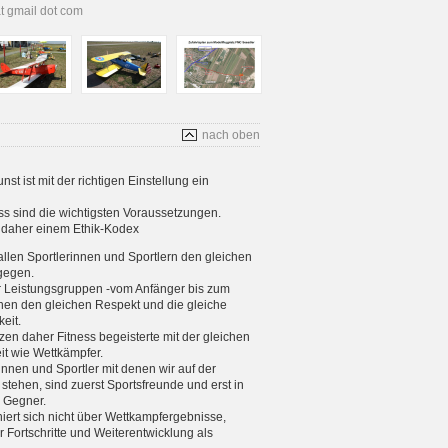
at gmail dot com
nach oben
t ist mit der richtigen Einstellung ein
s sind die wichtigsten Voraussetzungen.
s daher einem Ethik-Kodex
allen Sportlerinnen und Sportlern den gleichen
gegen.
er Leistungsgruppen -vom Anfänger bis zum
enen den gleichen Respekt und die gleiche
eit.
tzen daher Fitness begeisterte mit der gleichen
eit wie Wettkämpfer.
rinnen und Sportler mit denen wir auf der
stehen, sind zuerst Sportsfreunde und erst in
e Gegner.
iniert sich nicht über Wettkampfergebnisse,
 Fortschritte und Weiterentwicklung als