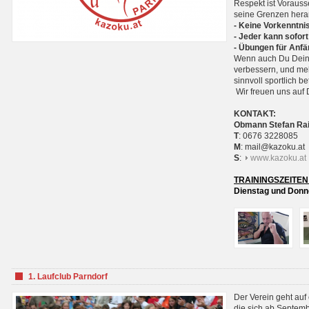
Respekt ist Voraus
seine Grenzen hera
- Keine Vorkenntnis
- Jeder kann sofort
- Übungen für Anfä
Wenn auch Du Deine
verbessern, und meh
sinnvoll sportlich 
Wir freuen uns auf 
KONTAKT:
Obmann Stefan Ra
T
: 0676 3228085
M
: mail@kazoku.at
S
:
www.kazoku.at
TRAININGSZEITEN
Dienstag und Donne
1. Laufclub Parndorf
Der Verein geht auf
die sich ab Septem