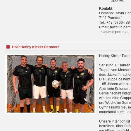
Sportler.
Kontakt:
Obmann: David Hor
7111 Parndorf
Tel.: +43 (0) 664 88
Email: boxclub.pa
www.f
c-perun.at
HKP Hobby Kicker Parndorf
Hobby-Kicker-Parnd
Seit rund 15 Jahren 
Truppe von Mensche
dem „kicken“ nachg
Die Gruppe besteht 
– 65 Jahren war bis j
Alter kein Kriterium,
Gemeinschaft integri
wir sind eine Grupp
pro Woche im Sommer
Gymnasiums Neusiedl
manchmal auch Leid
Unsere Intention ist
betreiben, über Fuß
vor Allem uns nicht 