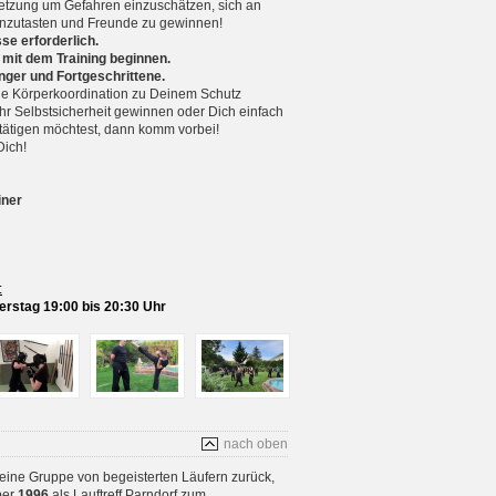
setzung um Gefahren einzuschätzen, sich an
nzutasten und Freunde zu gewinnen!
se erforderlich.
 mit dem Training beginnen.
nger und Fortgeschrittene.
 Körperkoordination zu Deinem Schutz
r Selbstsicherheit gewinnen oder Dich einfach
betätigen möchtest, dann komm vorbei!
Dich!
iner
:
rstag 19:00 bis 20:30 Uhr
nach oben
 eine Gruppe von begeisterten Läufern zurück,
ber
1996
als Lauftreff Parndorf zum