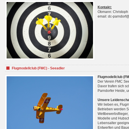
Kontakt:
Obmann: Christoph
email: dc-parndorf
Flugmodellclub (FMC) - Seeadler
Flugmodellclub (FM
Der Verein FMC See
Davor trafen sich s
Parndorfer Heide, u
Unsere Leidenscha
Wir lieben es, Flug
Betrieben werden Se
Wettbewerbsflieger,
Modelle und Hubsch
Lebensalter geeignet
Entwerfen und Baue