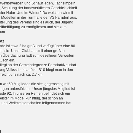
n Wettbewerben und Schaufliegen, Fachsimpeln
, Schulung der handwerklichen Geschicklichkeit
reier Natur. Und im Winter? Da weichen wir mit
n Modellen in die Turnhalle der VS Parndorf aus.
tellung des Vereins sind es auch, der Jugend
zeitbetätigung zu ermöglichen und sie zum
gen.
atz
de ist etwa 2 ha groß und verfügt über eine 80
tpiste. Unser Clubhaus mit einer großen
 Überdachung lädt zum geselligen Verweilen
usch ein.
 liegt an der Gemeindegrenze Parndorf/Neudorf.
ng Volksschule auf der B10 biegt man in den
eicht uns nach ca. 2,7 km.
 wir 69 Mitglieder, die sich gegenseitig mit
ungen unterstützen. Unser jüngstes Mitglied ist
teste 92. In unseren Reihen befindet sich ein
ister im Modellkunstflug, der schon an
 und Weltmeister­schaften teilgenommen hat.
t