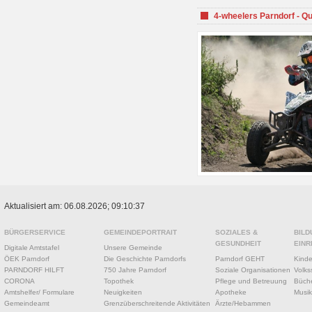
4-wheelers Parndorf - Q
Aktualisiert am: 06.08.2026; 09:10:37
BÜRGERSERVICE
GEMEINDEPORTRAIT
SOZIALES &
BILD
GESUNDHEIT
EINR
Digitale Amtstafel
Unsere Gemeinde
ÖEK Parndorf
Die Geschichte Parndorfs
Parndorf GEHT
Kinde
PARNDORF HILFT
750 Jahre Parndorf
Soziale Organisationen
Volks
CORONA
Topothek
Pflege und Betreuung
Büche
Amtshelfer/ Formulare
Neuigkeiten
Apotheke
Musik
Gemeindeamt
Grenzüberschreitende Aktivitäten
Ärzte/Hebammen