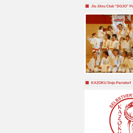
Jiu Jitsu Club "DOJO" P
KAZOKU Dojo Parndorf