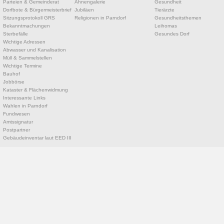
Parteien & Gemeinderat
Ahnengalerie
Gesundheit
Dorfbote & Bürgermeisterbrief
Jubiläen
Tierärzte
Sitzungsprotokoll GRS
Religionen in Parndorf
Gesundheitsthemen
Bekanntmachungen
Leihomas
Sterbefälle
Gesundes Dorf
Wichtige Adressen
Abwasser und Kanalisation
Müll & Sammelstellen
Wichtige Termine
Bauhof
Jobbörse
Kataster & Flächenwidmung
Interessante Links
Wahlen in Parndorf
Fundwesen
Amtssignatur
Postpartner
Gebäudeinventar laut EED III