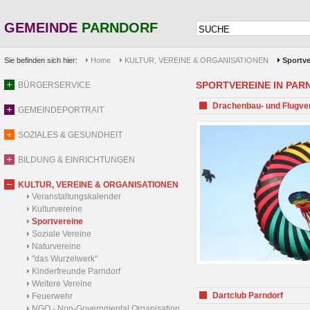
GEMEINDE
PARNDORF
Sie befinden sich hier:
Home
KULTUR, VEREINE & ORGANISATIONEN
Sportve
SPORTVEREINE IN PARND
BÜRGERSERVICE
Drachenbau- und Flugve
GEMEINDEPORTRAIT
SOZIALES & GESUNDHEIT
BILDUNG & EINRICHTUNGEN
KULTUR, VEREINE & ORGANISATIONEN
Veranstaltungskalender
Kulturvereine
Sportvereine
Soziale Vereine
Naturvereine
"das Wurzelwerk"
Kinderfreunde Parndorf
Weitere Vereine
Dartclub Parndorf
Feuerwehr
NGO - Non-Governmental Organisation