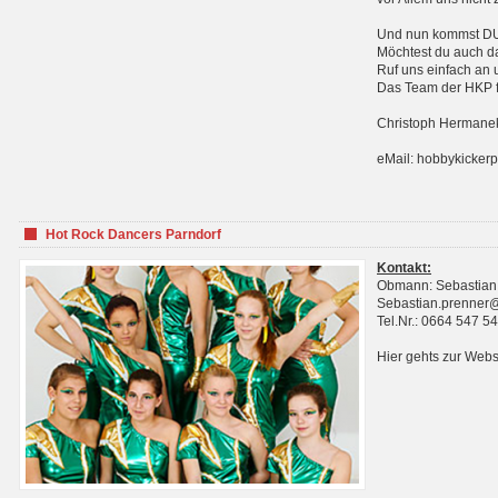
Und nun kommst DU 
Möchtest du auch da
Ruf uns einfach an 
Das Team der HKP fr
Christoph Hermanek
eMail: hobbykicker
Hot Rock Dancers Parndorf
Kontakt:
Obmann: Sebastian
Sebastian.prenner
Tel.Nr.: 0664 547 5
Hier gehts zur Webs