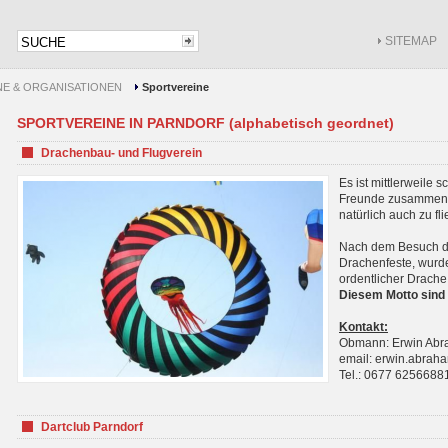
SITEMAP
NE & ORGANISATIONEN
Sportvereine
SPORTVEREINE IN PARNDORF (alphabetisch geordnet)
Drachenbau- und Flugverein
Es ist mittlerweile 
Freunde zusammenf
natürlich auch zu fl
Nach dem Besuch de
Drachenfeste, wurde
ordentlicher Drache
Diesem Motto sind 
Kontakt:
Obmann: Erwin Ab
email: erwin.abra
Tel.: 0677 6256688
Dartclub Parndorf