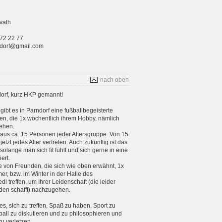
vath
 72 22 77
rndorf@gmail.com
nach oben
orf, kurz HKP gemannt!
gibt es in Parndorf eine fußballbegeisterte
n, die 1x wöchentlich ihrem Hobby, nämlich
ehen.
aus ca. 15 Personen jeder Altersgruppe. Von 15
etzt jedes Alter vertreten. Auch zukünftig ist das
 solange man sich fit fühlt und sich gerne in eine
ert.
e von Freunden, die sich wie oben erwähnt, 1x
, bzw. im Winter in der Halle des
 treffen, um Ihrer Leidenschaft (die leider
en schafft) nachzugehen.
 es, sich zu treffen, Spaß zu haben, Sport zu
ball zu diskutieren und zu philosophieren und
zu verletzen.