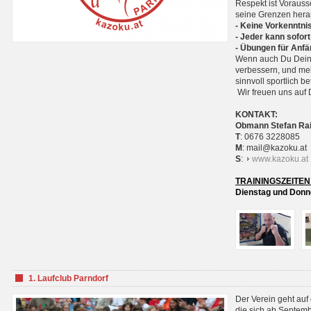
Respekt ist Voraus
seine Grenzen hera
- Keine Vorkenntnis
- Jeder kann sofort
- Übungen für Anfä
Wenn auch Du Deine
verbessern, und meh
sinnvoll sportlich 
Wir freuen uns auf 
KONTAKT:
Obmann Stefan Ra
T
: 0676 3228085
M
: mail@kazoku.at
S
:
www.kazoku.at
TRAININGSZEITEN
Dienstag und Donne
1. Laufclub Parndorf
Der Verein geht auf
die sich ab Septem