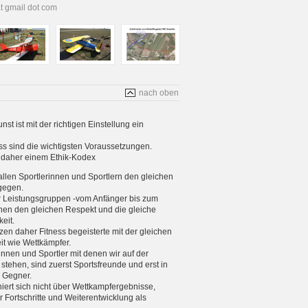
at gmail dot com
nach oben
t ist mit der richtigen Einstellung ein
s sind die wichtigsten Voraussetzungen.
s daher einem Ethik-Kodex
allen Sportlerinnen und Sportlern den gleichen
gegen.
er Leistungsgruppen -vom Anfänger bis zum
enen den gleichen Respekt und die gleiche
eit.
tzen daher Fitness begeisterte mit der gleichen
eit wie Wettkämpfer.
rinnen und Sportler mit denen wir auf der
stehen, sind zuerst Sportsfreunde und erst in
e Gegner.
iniert sich nicht über Wettkampfergebnisse,
 Fortschritte und Weiterentwicklung als