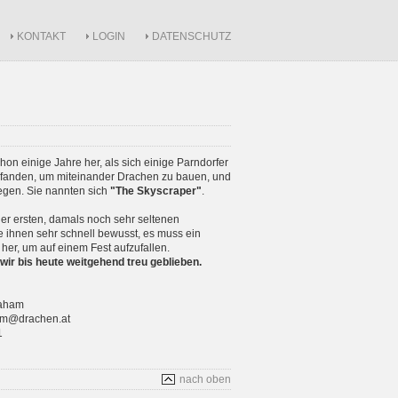
KONTAKT
LOGIN
DATENSCHUTZ
schon einige Jahre her, als sich einige Parndorfer
anden, um miteinander Drachen zu bauen, und
iegen. Sie nannten sich
"The Skyscraper"
.
r ersten, damals noch sehr seltenen
 ihnen sehr schnell bewusst, es muss ein
 her, um auf einem Fest aufzufallen.
wir bis heute weitgehend treu geblieben.
raham
ham@drachen.at
1
nach oben