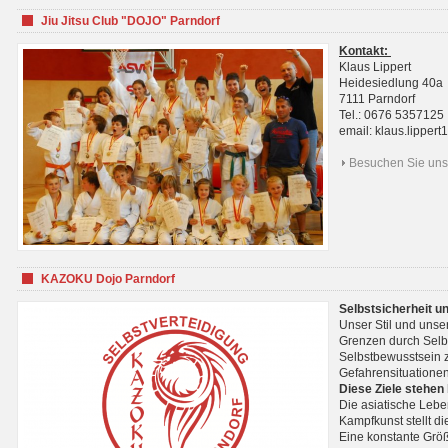
Jiu Jitsu Club "DOJO" Parndorf
Kontakt:
Klaus Lippert
Heidesiedlung 40a
7111 Parndorf
Tel.: 0676 5357125
email: klaus.lippe
Besuchen Sie uns 
KAZOKU Dojo Parndorf
Selbstsicherheit u
Unser Stil und unse
Grenzen durch Selb
Selbstbewusstsein z
Gefahrensituationen
Diese Ziele stehen
Die asiatische Lebe
Kampfkunst stellt 
Eine konstante Größ