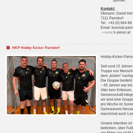
Sportler.
Kontakt:
Obmann: David Hor
7111 Parndorf
Tel.: +43 (0) 664 88
Email: boxclub.pa
www.f
c-perun.at
HKP Hobby Kicker Parndorf
Hobby-Kicker-Parnd
Seit rund 15 Jahren 
Truppe von Mensche
dem „kicken“ nachg
Die Gruppe besteht 
– 65 Jahren war bis j
Alter kein Kriterium,
Gemeinschaft integri
wir sind eine Grupp
pro Woche im Sommer
Gymnasiums Neusiedl
manchmal auch Leid
Unsere Intention ist
betreiben, über Fuß
vor Allem uns nicht 