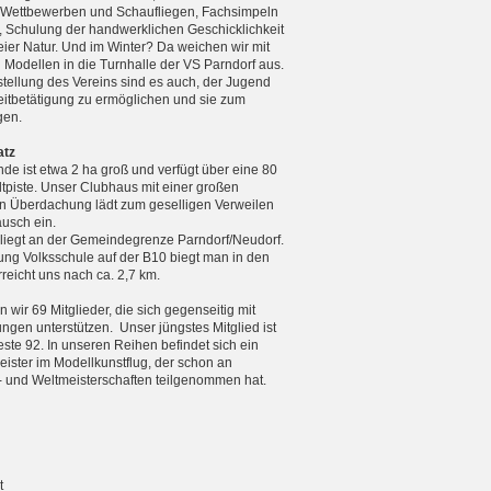
n Wettbewerben und Schaufliegen, Fachsimpeln
, Schulung der handwerklichen Geschicklichkeit
reier Natur. Und im Winter? Da weichen wir mit
n Modellen in die Turnhalle der VS Parndorf aus.
tellung des Vereins sind es auch, der Jugend
zeitbetätigung zu ermöglichen und sie zum
gen.
atz
de ist etwa 2 ha groß und verfügt über eine 80
tpiste. Unser Clubhaus mit einer großen
 Überdachung lädt zum geselligen Verweilen
usch ein.
 liegt an der Gemeindegrenze Parndorf/Neudorf.
ng Volksschule auf der B10 biegt man in den
eicht uns nach ca. 2,7 km.
 wir 69 Mitglieder, die sich gegenseitig mit
ungen unterstützen. Unser jüngstes Mitglied ist
teste 92. In unseren Reihen befindet sich ein
ister im Modellkunstflug, der schon an
 und Weltmeister­schaften teilgenommen hat.
t