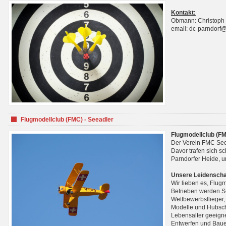
Kontakt:
Obmann: Christoph
email: dc-parndorf
Flugmodellclub (FMC) - Seeadler
Flugmodellclub (FM
Der Verein FMC See
Davor trafen sich s
Parndorfer Heide, u
Unsere Leidenscha
Wir lieben es, Flug
Betrieben werden Se
Wettbewerbsflieger,
Modelle und Hubsch
Lebensalter geeignet
Entwerfen und Baue