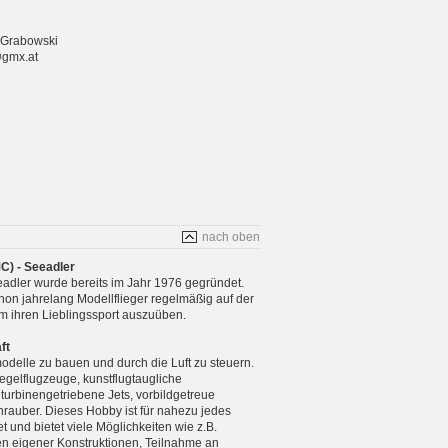
 Grabowski
@gmx.at
nach oben
C) - Seeadler
adler wurde bereits im Jahr 1976 gegründet.
chon jahrelang Modellflieger regelmäßig auf der
m ihren Lieblingssport auszuüben.
ft
modelle zu bauen und durch die Luft zu steuern.
gelflugzeuge, kunstflugtaugliche
 turbinengetriebene Jets, vorbildgetreue
rauber. Dieses Hobby ist für nahezu jedes
 und bietet viele Möglichkeiten wie z.B.
n eigener Konstruktionen, Teilnahme an