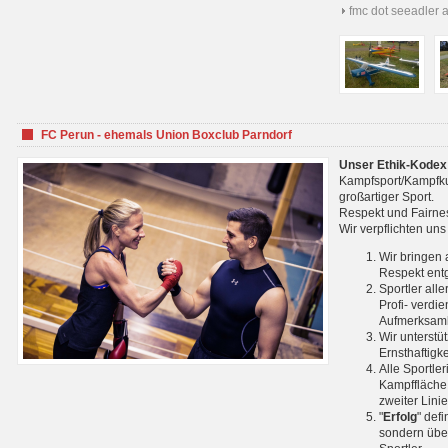
fmc dot seeadler 
FC Perun - ehemals Union Boxclub Parndorf
Unser Ethik-Kodex
Kampfsport/Kampfkuns
großartiger Sport.
Respekt und Fairnes
Wir verpflichten un
Wir bringen 
Respekt ent
Sportler all
Profi- verdi
Aufmerksamk
Wir unterstü
Ernsthaftigk
Alle Sportle
Kampffläche 
zweiter Lini
"
Erfolg
" def
sondern über