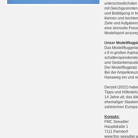
unterschiedlichste
mit Gleichgesinnten
und Betätigung in f
kleinen und leichte
Ziele und Aufgabens
eine sinnvolle Frei
Modellsport anzure
Unser Modellflugpl
Das Modellfluggelän
x 8 m großen Asphal
schattenspendenden
und Gedankenausta
Der Modellflugplatz
Bei der Ampelkreuzu
Hanaweg ein und err
Derzeit (2022) haben
Tipps und Hilfestell
14 Jahre alt, das äl
ehemaliger Staatsme
zahlreichen Europa-
Kontakt:
FMC Seeadler
Hauptstraße 1
7111 Parndorf
www.fmc-seeadler.a