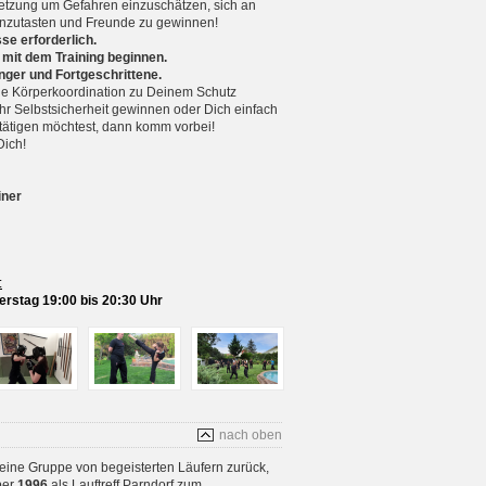
setzung um Gefahren einzuschätzen, sich an
nzutasten und Freunde zu gewinnen!
se erforderlich.
 mit dem Training beginnen.
nger und Fortgeschrittene.
 Körperkoordination zu Deinem Schutz
r Selbstsicherheit gewinnen oder Dich einfach
betätigen möchtest, dann komm vorbei!
Dich!
iner
:
rstag 19:00 bis 20:30 Uhr
nach oben
 eine Gruppe von begeisterten Läufern zurück,
ber
1996
als Lauftreff Parndorf zum