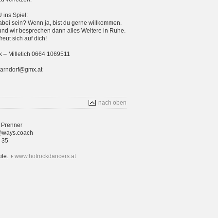
ins Spiel:
bei sein? Wenn ja, bist du gerne willkommen.
und wir besprechen dann alles Weitere in Ruhe.
eut sich auf dich!
 – Milletich 0664 1069511
parndorf@gmx.at
nach oben
 Prenner
@ways.coach
4 35
ite:
www.hotrockdancers.at