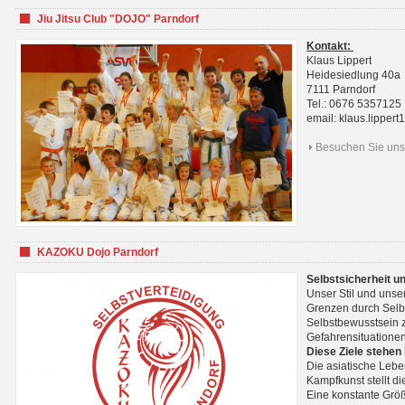
Jiu Jitsu Club "DOJO" Parndorf
Kontakt:
Klaus Lippert
Heidesiedlung 40a
7111 Parndorf
Tel.: 0676 5357125
email: klaus.lippe
Besuchen Sie uns 
KAZOKU Dojo Parndorf
Selbstsicherheit u
Unser Stil und unse
Grenzen durch Selb
Selbstbewusstsein z
Gefahrensituationen
Diese Ziele stehen
Die asiatische Lebe
Kampfkunst stellt 
Eine konstante Größ