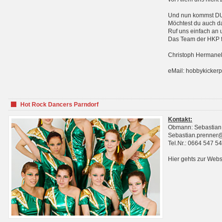
Und nun kommst DU 
Möchtest du auch da
Ruf uns einfach an 
Das Team der HKP fr
Christoph Hermanek
eMail: hobbykicker
Hot Rock Dancers Parndorf
Kontakt:
Obmann: Sebastian
Sebastian.prenner
Tel.Nr.: 0664 547 5
Hier gehts zur Webs