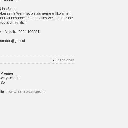
ins Spiel:
bei sein? Wenn ja, bist du gerne willkommen.
und wir besprechen dann alles Weitere in Ruhe.
eut sich auf dich!
 – Milletich 0664 1069511
parndorf@gmx.at
nach oben
 Prenner
@ways.coach
4 35
ite:
www.hotrockdancers.at