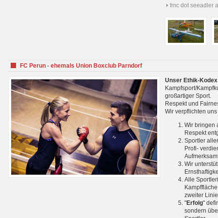
fmc dot seeadler 
FC Perun - ehemals Union Boxclub Parndorf
Unser Ethik-Kodex
Kampfsport/Kampfkuns
großartiger Sport.
Respekt und Fairnes
Wir verpflichten un
Wir bringen 
Respekt ent
Sportler all
Profi- verdi
Aufmerksamk
Wir unterstü
Ernsthaftigk
Alle Sportle
Kampffläche 
zweiter Lini
"
Erfolg
" def
sondern über