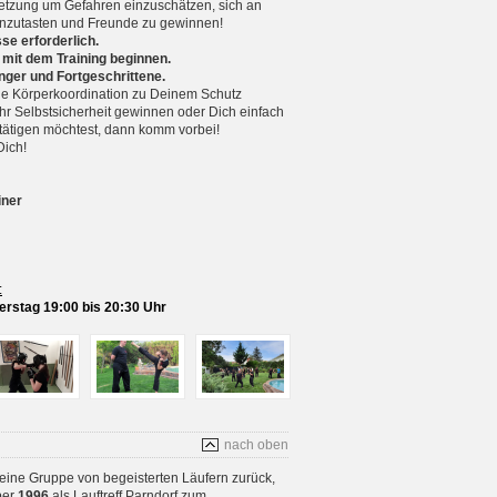
setzung um Gefahren einzuschätzen, sich an
nzutasten und Freunde zu gewinnen!
se erforderlich.
 mit dem Training beginnen.
nger und Fortgeschrittene.
 Körperkoordination zu Deinem Schutz
r Selbstsicherheit gewinnen oder Dich einfach
betätigen möchtest, dann komm vorbei!
Dich!
iner
:
rstag 19:00 bis 20:30 Uhr
nach oben
 eine Gruppe von begeisterten Läufern zurück,
ber
1996
als Lauftreff Parndorf zum