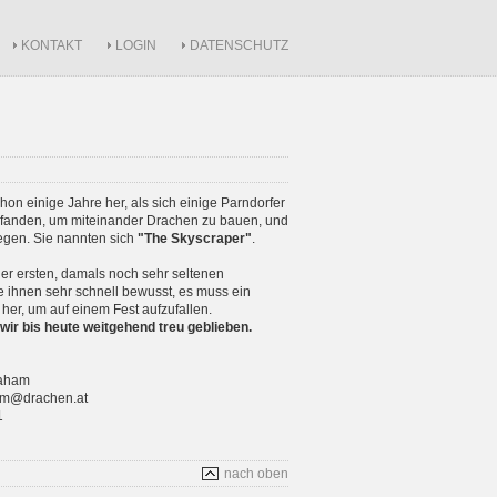
KONTAKT
LOGIN
DATENSCHUTZ
schon einige Jahre her, als sich einige Parndorfer
anden, um miteinander Drachen zu bauen, und
iegen. Sie nannten sich
"The Skyscraper"
.
r ersten, damals noch sehr seltenen
 ihnen sehr schnell bewusst, es muss ein
 her, um auf einem Fest aufzufallen.
wir bis heute weitgehend treu geblieben.
raham
ham@drachen.at
1
nach oben