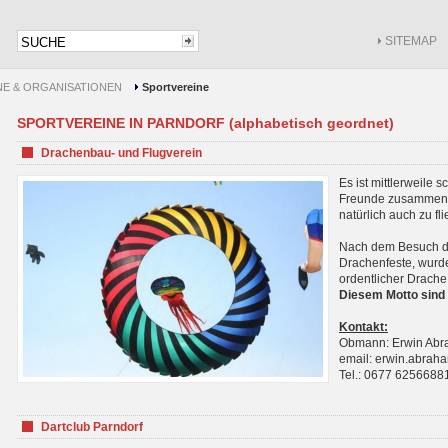
SITEMAP
NE & ORGANISATIONEN
Sportvereine
SPORTVEREINE IN PARNDORF (alphabetisch geordnet)
Drachenbau- und Flugverein
Es ist mittlerweile 
Freunde zusammenf
natürlich auch zu fl
Nach dem Besuch de
Drachenfeste, wurde
ordentlicher Drache
Diesem Motto sind 
Kontakt:
Obmann: Erwin Ab
email: erwin.abra
Tel.: 0677 6256688
Dartclub Parndorf