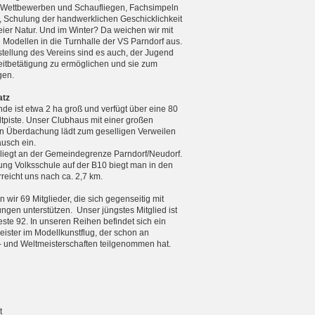
n Wettbewerben und Schaufliegen, Fachsimpeln
, Schulung der handwerklichen Geschicklichkeit
reier Natur. Und im Winter? Da weichen wir mit
n Modellen in die Turnhalle der VS Parndorf aus.
tellung des Vereins sind es auch, der Jugend
zeitbetätigung zu ermöglichen und sie zum
gen.
atz
de ist etwa 2 ha groß und verfügt über eine 80
tpiste. Unser Clubhaus mit einer großen
 Überdachung lädt zum geselligen Verweilen
usch ein.
 liegt an der Gemeindegrenze Parndorf/Neudorf.
ng Volksschule auf der B10 biegt man in den
eicht uns nach ca. 2,7 km.
 wir 69 Mitglieder, die sich gegenseitig mit
ungen unterstützen. Unser jüngstes Mitglied ist
teste 92. In unseren Reihen befindet sich ein
ister im Modellkunstflug, der schon an
 und Weltmeister­schaften teilgenommen hat.
t