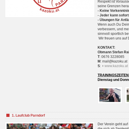
Respekt ist Voraus
seine Grenzen hera
- Keine Vorkenntnis
- Jeder kann sofort
- Übungen für Anfä
Wenn auch Du Deine
verbessern, und meh
sinnvoll sportlich 
Wir freuen uns auf 
KONTAKT:
Obmann Stefan Ra
T
: 0676 3228085
M
: mail@kazoku.at
S
:
www.kazoku.at
TRAININGSZEITEN
Dienstag und Donne
1. Laufclub Parndorf
Der Verein geht auf
die sich ab Septem