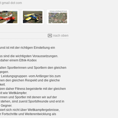
at gmail dot com
nach oben
t ist mit der richtigen Einstellung ein
s sind die wichtigsten Voraussetzungen.
s daher einem Ethik-Kodex
allen Sportlerinnen und Sportlern den gleichen
gegen.
er Leistungsgruppen -vom Anfänger bis zum
enen den gleichen Respekt und die gleiche
eit.
tzen daher Fitness begeisterte mit der gleichen
eit wie Wettkämpfer.
rinnen und Sportler mit denen wir auf der
stehen, sind zuerst Sportsfreunde und erst in
e Gegner.
iniert sich nicht über Wettkampfergebnisse,
 Fortschritte und Weiterentwicklung als