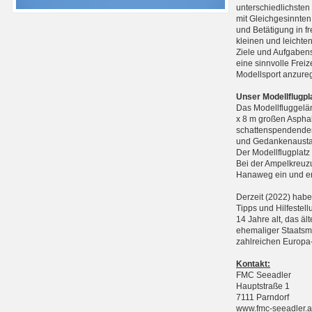
unterschiedlichste
mit Gleichgesinnten
und Betätigung in f
kleinen und leichte
Ziele und Aufgabens
eine sinnvolle Frei
Modellsport anzure
Unser Modellflugpl
Das Modellfluggelän
x 8 m großen Asphal
schattenspendenden
und Gedankenausta
Der Modellflugplatz
Bei der Ampelkreuzu
Hanaweg ein und err
Derzeit (2022) haben
Tipps und Hilfestell
14 Jahre alt, das äl
ehemaliger Staatsme
zahlreichen Europa-
Kontakt:
FMC Seeadler
Hauptstraße 1
7111 Parndorf
www.fmc-seeadler.a