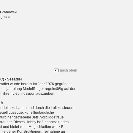
 Grabowski
@gmx.at
nach oben
C) - Seeadler
adler wurde bereits im Jahr 1976 gegründet.
chon jahrelang Modellflieger regelmäßig auf der
m ihren Lieblingssport auszuüben.
ft
modelle zu bauen und durch die Luft zu steuern.
gelflugzeuge, kunstflugtaugliche
 turbinengetriebene Jets, vorbildgetreue
rauber. Dieses Hobby ist für nahezu jedes
 und bietet viele Möglichkeiten wie z.B.
n eigener Konstruktionen, Teilnahme an