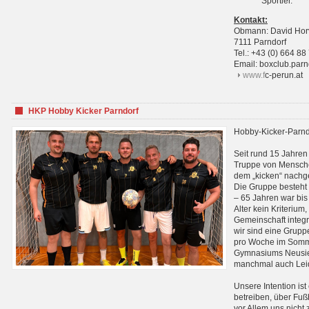
Sportler.
Kontakt:
Obmann: David Hor
7111 Parndorf
Tel.: +43 (0) 664 88
Email: boxclub.pa
www.f
c-perun.at
HKP Hobby Kicker Parndorf
Hobby-Kicker-Parnd
Seit rund 15 Jahren 
Truppe von Mensche
dem „kicken“ nachg
Die Gruppe besteht 
– 65 Jahren war bis j
Alter kein Kriterium,
Gemeinschaft integri
wir sind eine Grupp
pro Woche im Sommer
Gymnasiums Neusiedl
manchmal auch Leid
Unsere Intention ist
betreiben, über Fuß
vor Allem uns nicht 