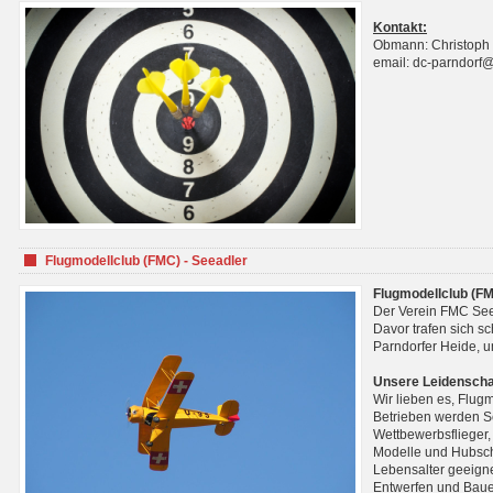
Kontakt:
Obmann: Christoph
email: dc-parndorf
Flugmodellclub (FMC) - Seeadler
Flugmodellclub (FM
Der Verein FMC See
Davor trafen sich s
Parndorfer Heide, u
Unsere Leidenscha
Wir lieben es, Flug
Betrieben werden Se
Wettbewerbsflieger,
Modelle und Hubsch
Lebensalter geeignet
Entwerfen und Baue