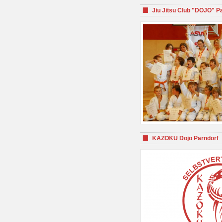
Jiu Jitsu Club "DOJO" P
KAZOKU Dojo Parndorf