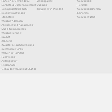
Parteien & Gemeinderat
Ahnengalerie
Gesundheit
Dorfbote & Bürgermeisterbrief
Jubiläen
Tierärzte
Sitzungsprotokoll GRS
Religionen in Parndorf
Gesundheitsthemen
Bekanntmachungen
Leihomas
Sterbefälle
Gesundes Dorf
Wichtige Adressen
Abwasser und Kanalisation
Müll & Sammelstellen
Wichtige Termine
Bauhof
Jobbörse
Kataster & Flächenwidmung
Interessante Links
Wahlen in Parndorf
Fundwesen
Amtssignatur
Postpartner
Gebäudeinventar laut EED III