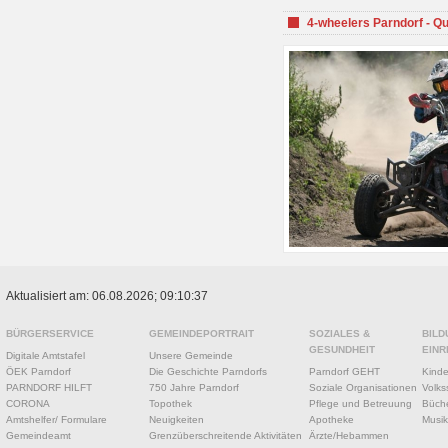
4-wheelers Parndorf - Q
Aktualisiert am: 06.08.2026; 09:10:37
BÜRGERSERVICE
GEMEINDEPORTRAIT
SOZIALES &
BILD
GESUNDHEIT
EINR
Digitale Amtstafel
Unsere Gemeinde
ÖEK Parndorf
Die Geschichte Parndorfs
Parndorf GEHT
Kinde
PARNDORF HILFT
750 Jahre Parndorf
Soziale Organisationen
Volks
CORONA
Topothek
Pflege und Betreuung
Büche
Amtshelfer/ Formulare
Neuigkeiten
Apotheke
Musik
Gemeindeamt
Grenzüberschreitende Aktivitäten
Ärzte/Hebammen