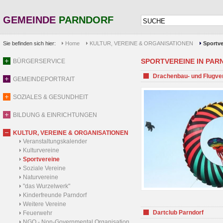
GEMEINDE
PARNDORF
Sie befinden sich hier:
Home
KULTUR, VEREINE & ORGANISATIONEN
Sportve
SPORTVEREINE IN PARND
BÜRGERSERVICE
Drachenbau- und Flugve
GEMEINDEPORTRAIT
SOZIALES & GESUNDHEIT
BILDUNG & EINRICHTUNGEN
KULTUR, VEREINE & ORGANISATIONEN
Veranstaltungskalender
Kulturvereine
Sportvereine
Soziale Vereine
Naturvereine
"das Wurzelwerk"
Kinderfreunde Parndorf
Weitere Vereine
Dartclub Parndorf
Feuerwehr
NGO - Non-Governmental Organisation