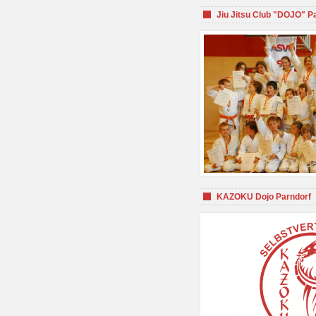
Jiu Jitsu Club "DOJO" P
KAZOKU Dojo Parndorf