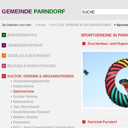
GEMEINDE
PARNDORF
Sie befinden sich hier:
Home
KULTUR, VEREINE & ORGANISATIONEN
Sportve
SPORTVEREINE IN PARND
BÜRGERSERVICE
Drachenbau- und Flugve
GEMEINDEPORTRAIT
SOZIALES & GESUNDHEIT
BILDUNG & EINRICHTUNGEN
KULTUR, VEREINE & ORGANISATIONEN
Veranstaltungskalender
Kulturvereine
Sportvereine
Soziale Vereine
Naturvereine
"das Wurzelwerk"
Kinderfreunde Parndorf
Weitere Vereine
Dartclub Parndorf
Feuerwehr
NGO - Non-Governmental Organisation