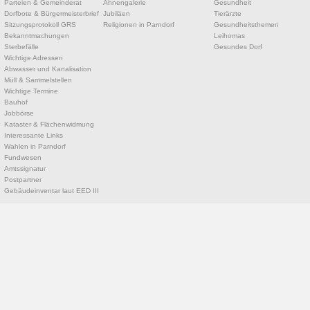
Parteien & Gemeinderat
Ahnengalerie
Gesundheit
Dorfbote & Bürgermeisterbrief
Jubiläen
Tierärzte
Sitzungsprotokoll GRS
Religionen in Parndorf
Gesundheitsthemen
Bekanntmachungen
Leihomas
Sterbefälle
Gesundes Dorf
Wichtige Adressen
Abwasser und Kanalisation
Müll & Sammelstellen
Wichtige Termine
Bauhof
Jobbörse
Kataster & Flächenwidmung
Interessante Links
Wahlen in Parndorf
Fundwesen
Amtssignatur
Postpartner
Gebäudeinventar laut EED III