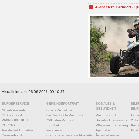
4-wheelers Parndorf - Q
Aktualisiert am: 06.08.2026; 09:10:37
BÜRGERSERVICE
GEMEINDEPORTRAIT
SOZIALES &
BILD
GESUNDHEIT
EINR
Digitale Amtstafel
Unsere Gemeinde
ÖEK Parndorf
Die Geschichte Parndorfs
Parndorf GEHT
Kinde
PARNDORF HILFT
750 Jahre Parndorf
Soziale Organisationen
Volks
CORONA
Topothek
Pflege und Betreuung
Büche
Amtshelfer/ Formulare
Neuigkeiten
Apotheke
Musik
Gemeindeamt
Grenzüberschreitende Aktivitäten
Ärzte/Hebammen