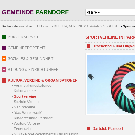
GEMEINDE
PARNDORF
Sie befinden sich hier:
Home
KULTUR, VEREINE & ORGANISATIONEN
Sportve
SPORTVEREINE IN PARND
BÜRGERSERVICE
Drachenbau- und Flugve
GEMEINDEPORTRAIT
SOZIALES & GESUNDHEIT
BILDUNG & EINRICHTUNGEN
KULTUR, VEREINE & ORGANISATIONEN
Veranstaltungskalender
Kulturvereine
Sportvereine
Soziale Vereine
Naturvereine
"das Wurzelwerk"
Kinderfreunde Parndorf
Weitere Vereine
Dartclub Parndorf
Feuerwehr
NGO - Non-Governmental Organisation