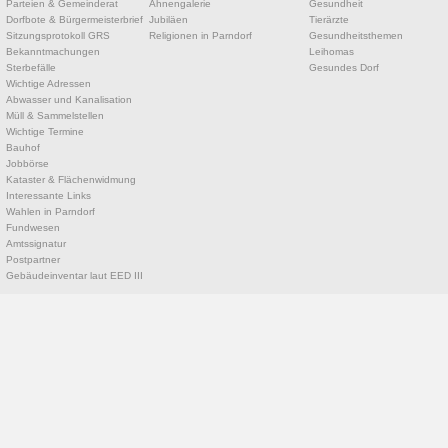
Parteien & Gemeinderat
Ahnengalerie
Gesundheit
Dorfbote & Bürgermeisterbrief
Jubiläen
Tierärzte
Sitzungsprotokoll GRS
Religionen in Parndorf
Gesundheitsthemen
Bekanntmachungen
Leihomas
Sterbefälle
Gesundes Dorf
Wichtige Adressen
Abwasser und Kanalisation
Müll & Sammelstellen
Wichtige Termine
Bauhof
Jobbörse
Kataster & Flächenwidmung
Interessante Links
Wahlen in Parndorf
Fundwesen
Amtssignatur
Postpartner
Gebäudeinventar laut EED III