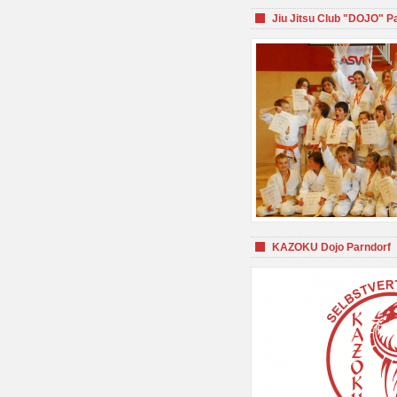
Jiu Jitsu Club "DOJO" P
KAZOKU Dojo Parndorf