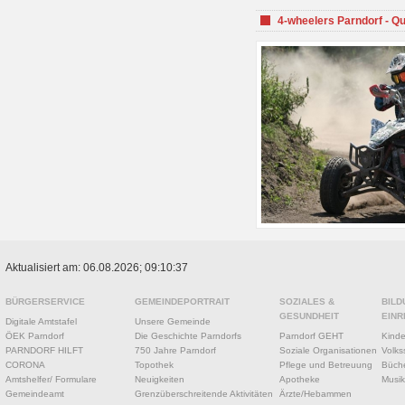
4-wheelers Parndorf - Q
Aktualisiert am: 06.08.2026; 09:10:37
BÜRGERSERVICE
GEMEINDEPORTRAIT
SOZIALES &
BILD
GESUNDHEIT
EINR
Digitale Amtstafel
Unsere Gemeinde
ÖEK Parndorf
Die Geschichte Parndorfs
Parndorf GEHT
Kinde
PARNDORF HILFT
750 Jahre Parndorf
Soziale Organisationen
Volks
CORONA
Topothek
Pflege und Betreuung
Büche
Amtshelfer/ Formulare
Neuigkeiten
Apotheke
Musik
Gemeindeamt
Grenzüberschreitende Aktivitäten
Ärzte/Hebammen