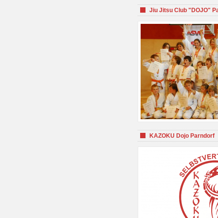
Jiu Jitsu Club "DOJO" P
KAZOKU Dojo Parndorf