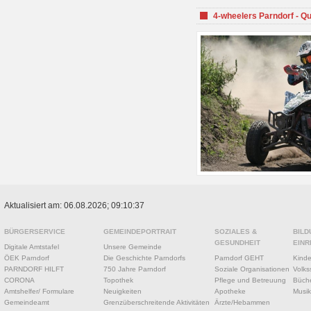
4-wheelers Parndorf - Q
Aktualisiert am: 06.08.2026; 09:10:37
BÜRGERSERVICE
GEMEINDEPORTRAIT
SOZIALES &
BILD
GESUNDHEIT
EINR
Digitale Amtstafel
Unsere Gemeinde
ÖEK Parndorf
Die Geschichte Parndorfs
Parndorf GEHT
Kinde
PARNDORF HILFT
750 Jahre Parndorf
Soziale Organisationen
Volks
CORONA
Topothek
Pflege und Betreuung
Büche
Amtshelfer/ Formulare
Neuigkeiten
Apotheke
Musik
Gemeindeamt
Grenzüberschreitende Aktivitäten
Ärzte/Hebammen