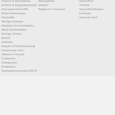
Parteien & Gemeinderat
Ahnengalerie
Gesundheit
Dorfbote & Bürgermeisterbrief
Jubiläen
Tierärzte
Sitzungsprotokoll GRS
Religionen in Parndorf
Gesundheitsthemen
Bekanntmachungen
Leihomas
Sterbefälle
Gesundes Dorf
Wichtige Adressen
Abwasser und Kanalisation
Müll & Sammelstellen
Wichtige Termine
Bauhof
Jobbörse
Kataster & Flächenwidmung
Interessante Links
Wahlen in Parndorf
Fundwesen
Amtssignatur
Postpartner
Gebäudeinventar laut EED III