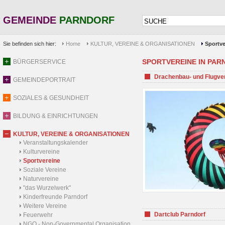
GEMEINDE
PARNDORF
Sie befinden sich hier:
Home
KULTUR, VEREINE & ORGANISATIONEN
Sportve
SPORTVEREINE IN PARND
BÜRGERSERVICE
Drachenbau- und Flugve
GEMEINDEPORTRAIT
SOZIALES & GESUNDHEIT
BILDUNG & EINRICHTUNGEN
KULTUR, VEREINE & ORGANISATIONEN
Veranstaltungskalender
Kulturvereine
Sportvereine
Soziale Vereine
Naturvereine
"das Wurzelwerk"
Kinderfreunde Parndorf
Weitere Vereine
Dartclub Parndorf
Feuerwehr
NGO - Non-Governmental Organisation