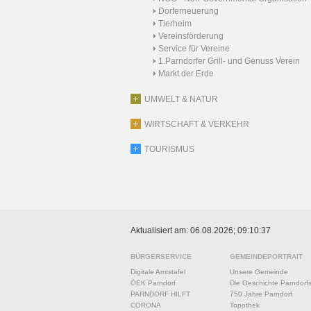
Dorferneuerung
Tierheim
Vereinsförderung
Service für Vereine
1.Parndorfer Grill- und Genuss Verein
Markt der Erde
UMWELT & NATUR
WIRTSCHAFT & VERKEHR
TOURISMUS
Aktualisiert am: 06.08.2026; 09:10:37
BÜRGERSERVICE
GEMEINDEPORTRAIT
Digitale Amtstafel
Unsere Gemeinde
ÖEK Parndorf
Die Geschichte Parndorf
PARNDORF HILFT
750 Jahre Parndorf
CORONA
Topothek