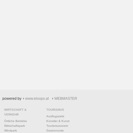
powered by
www.eloops.at
WEBMASTER
WIRTSCHAFT &
TOURISMUS
VERKEHR
Ausflugsziele
Örtliche Betriebe
Künstler & Kunst
Wirtschaftspark
Tourismusverein
Windpark
Gastronomie