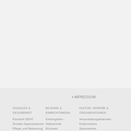
IMPRESSUM
SOZIALES &
BILDUNG &
KULTUR, VEREINE &
GESUNDHEIT
EINRICHTUNGEN
ORGANISATIONEN
s
Parndorf GEHT
Kindergärten
Veranstaltungskalender
Soziale Organisationen
Volksschule
Kulturvereine
Pflege und Betreuung
Bücherei
Sportvereine