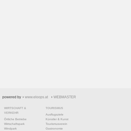
powered by
www.eloops.at
WEBMASTER
WIRTSCHAFT &
TOURISMUS
VERKEHR
Ausflugsziele
Örtliche Betriebe
Künstler & Kunst
Wirtschaftspark
Tourismusverein
Windpark
Gastronomie