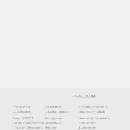
IMPRESSUM
SOZIALES &
BILDUNG &
KULTUR, VEREINE &
GESUNDHEIT
EINRICHTUNGEN
ORGANISATIONEN
s
Parndorf GEHT
Kindergärten
Veranstaltungskalender
Soziale Organisationen
Volksschule
Kulturvereine
Pflege und Betreuung
Bücherei
Sportvereine