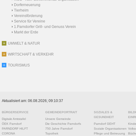
Dorferneuerung
Tierheim
Vereinsförderung
Service für Vereine
1.Parndorfer Grill- und Genuss Verein
Markt der Erde
UMWELT & NATUR
WIRTSCHAFT & VERKEHR
TOURISMUS
Aktualisiert am: 06.08.2026; 09:10:37
BÜRGERSERVICE
GEMEINDEPORTRAIT
SOZIALES &
BILD
GESUNDHEIT
EINR
Digitale Amtstafel
Unsere Gemeinde
ÖEK Parndorf
Die Geschichte Parndorfs
Parndorf GEHT
Kinde
PARNDORF HILFT
750 Jahre Parndorf
Soziale Organisationen
Volks
CORONA
Topothek
Pflege und Betreuung
Büche