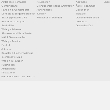
Amtshelfer/ Formulare
Neuigkeiten
Apotheke
Musik
Gemeindeamt
Grenzüberschreitende Aktivitäten
Ärzte/Hebammen
Parteien & Gemeinderat
Ahnengalerie
Gesundheit
Dorfbote & Bürgermeisterbrief
Jubiläen
Tierärzte
Sitzungsprotokoll GRS
Religionen in Parndorf
Gesundheitsthemen
Bekanntmachungen
Leihomas
Sterbefälle
Gesundes Dorf
Wichtige Adressen
Abwasser und Kanalisation
Müll & Sammelstellen
Wichtige Termine
Bauhof
Jobbörse
Kataster & Flächenwidmung
Interessante Links
Wahlen in Parndorf
Fundwesen
Amtssignatur
Postpartner
Gebäudeinventar laut EED III