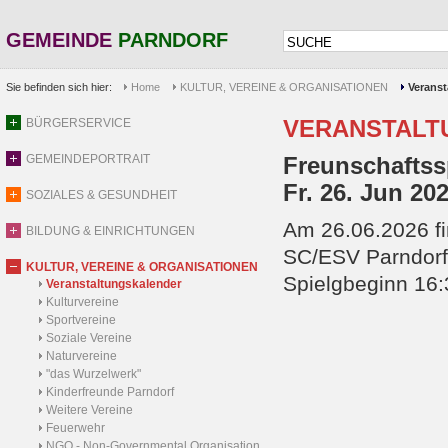
GEMEINDE
PARNDORF
Sie befinden sich hier:
Home
KULTUR, VEREINE & ORGANISATIONEN
Veranst
VERANSTALT
BÜRGERSERVICE
GEMEINDEPORTRAIT
Freunschaftss
Fr. 26. Jun 20
SOZIALES & GESUNDHEIT
Am 26.06.2026 fi
BILDUNG & EINRICHTUNGEN
SC/ESV Parndorf 
KULTUR, VEREINE & ORGANISATIONEN
Spielgbeginn 16:
Veranstaltungskalender
Kulturvereine
Sportvereine
Soziale Vereine
Naturvereine
"das Wurzelwerk"
Kinderfreunde Parndorf
Weitere Vereine
Feuerwehr
NGO - Non-Governmental Organisation