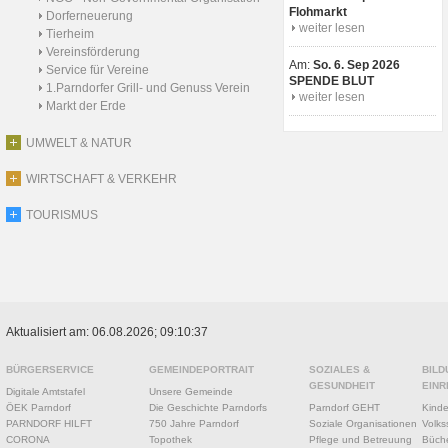
Flohmarkt
Dorferneuerung
weiter lesen
Tierheim
Vereinsförderung
Am:
So. 6. Sep 2026
Service für Vereine
SPENDE BLUT
1.Parndorfer Grill- und Genuss Verein
weiter lesen
Markt der Erde
UMWELT & NATUR
WIRTSCHAFT & VERKEHR
TOURISMUS
Aktualisiert am: 06.08.2026; 09:10:37
BÜRGERSERVICE
GEMEINDEPORTRAIT
SOZIALES &
BILD
GESUNDHEIT
EINR
Digitale Amtstafel
Unsere Gemeinde
ÖEK Parndorf
Die Geschichte Parndorfs
Parndorf GEHT
Kinde
PARNDORF HILFT
750 Jahre Parndorf
Soziale Organisationen
Volks
CORONA
Topothek
Pflege und Betreuung
Büche