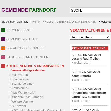
GEMEINDE
PARNDORF
Sie befinden sich hier:
Home
KULTUR, VEREINE & ORGANISATIONEN
Veranst
VERANSTALTUNGEN & 
BÜRGERSERVICE
GEMEINDEPORTRAIT
SOZIALES & GESUNDHEIT
DIE NÄCHSTEN TERMINE
Am:
Sa. 15. Aug 2026
BILDUNG & EINRICHTUNGEN
Lesung Rudi Treiber
weiter lesen
KULTUR, VEREINE & ORGANISATIONEN
Veranstaltungskalender
Am:
Fr. 21. Aug 2026
Kulturvereine
Krämermarkt
Sportvereine
weiter lesen
Soziale Vereine
Naturvereine
Am:
Sa. 22. Aug 2026
"das Wurzelwerk"
Freundschaftsfliegen 50
Jahre FMC Seeadler
Kinderfreunde Parndorf
weiter lesen
Weitere Vereine
Feuerwehr
Am:
Sa. 5. Sep 2026
NGO - Non-Governmental Organisation