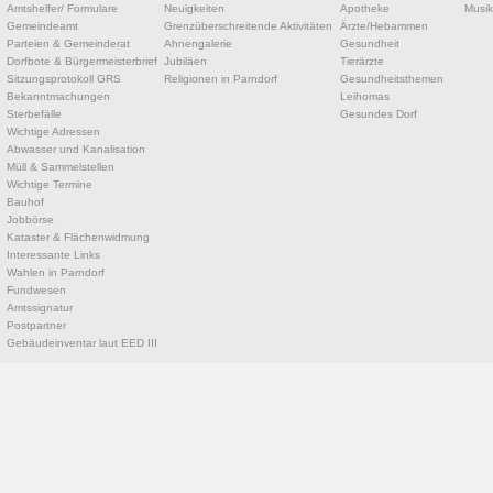
Amtshelfer/ Formulare
Neuigkeiten
Apotheke
Musik
Gemeindeamt
Grenzüberschreitende Aktivitäten
Ärzte/Hebammen
Parteien & Gemeinderat
Ahnengalerie
Gesundheit
Dorfbote & Bürgermeisterbrief
Jubiläen
Tierärzte
Sitzungsprotokoll GRS
Religionen in Parndorf
Gesundheitsthemen
Bekanntmachungen
Leihomas
Sterbefälle
Gesundes Dorf
Wichtige Adressen
Abwasser und Kanalisation
Müll & Sammelstellen
Wichtige Termine
Bauhof
Jobbörse
Kataster & Flächenwidmung
Interessante Links
Wahlen in Parndorf
Fundwesen
Amtssignatur
Postpartner
Gebäudeinventar laut EED III