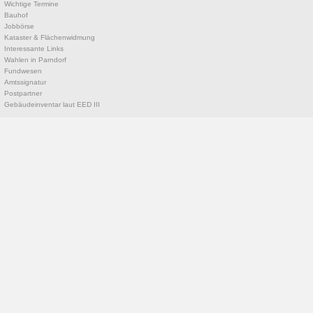
Wichtige Termine
Bauhof
Jobbörse
Kataster & Flächenwidmung
Interessante Links
Wahlen in Parndorf
Fundwesen
Amtssignatur
Postpartner
Gebäudeinventar laut EED III