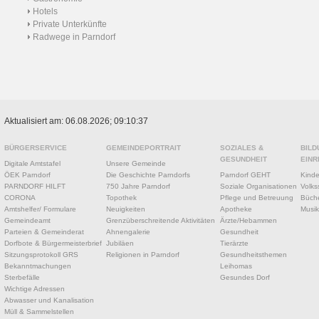
Hotels
Private Unterkünfte
Radwege in Parndorf
Aktualisiert am: 06.08.2026; 09:10:37
BÜRGERSERVICE
GEMEINDEPORTRAIT
SOZIALES &
BILD
GESUNDHEIT
EINR
Digitale Amtstafel
Unsere Gemeinde
ÖEK Parndorf
Die Geschichte Parndorfs
Parndorf GEHT
Kinde
PARNDORF HILFT
750 Jahre Parndorf
Soziale Organisationen
Volks
CORONA
Topothek
Pflege und Betreuung
Büche
Amtshelfer/ Formulare
Neuigkeiten
Apotheke
Musik
Gemeindeamt
Grenzüberschreitende Aktivitäten
Ärzte/Hebammen
Parteien & Gemeinderat
Ahnengalerie
Gesundheit
Dorfbote & Bürgermeisterbrief
Jubiläen
Tierärzte
Sitzungsprotokoll GRS
Religionen in Parndorf
Gesundheitsthemen
Bekanntmachungen
Leihomas
Sterbefälle
Gesundes Dorf
Wichtige Adressen
Abwasser und Kanalisation
Müll & Sammelstellen