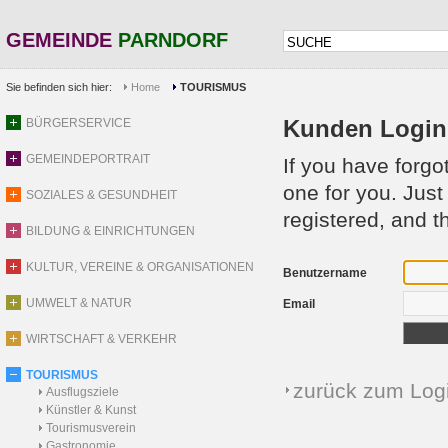
GEMEINDE
PARNDORF
Sie befinden sich hier:
Home
TOURISMUS
Kunden Login 
BÜRGERSERVICE
GEMEINDEPORTRAIT
If you have forg
one for you. Jus
SOZIALES & GESUNDHEIT
registered, and t
BILDUNG & EINRICHTUNGEN
KULTUR, VEREINE & ORGANISATIONEN
Benutzername
UMWELT & NATUR
Email
WIRTSCHAFT & VERKEHR
TOURISMUS
zurück zum Log
Ausflugsziele
Künstler & Kunst
Tourismusverein
Gastronomie