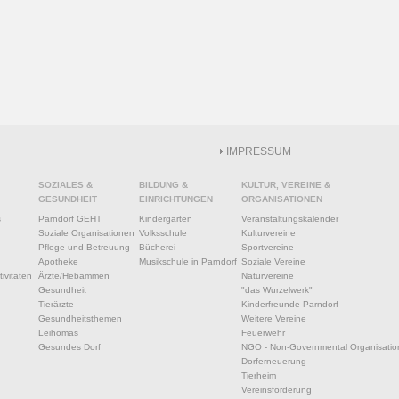
IMPRESSUM
SOZIALES &
BILDUNG &
KULTUR, VEREINE &
GESUNDHEIT
EINRICHTUNGEN
ORGANISATIONEN
s
Parndorf GEHT
Kindergärten
Veranstaltungskalender
Soziale Organisationen
Volksschule
Kulturvereine
Pflege und Betreuung
Bücherei
Sportvereine
Apotheke
Musikschule in Parndorf
Soziale Vereine
ivitäten
Ärzte/Hebammen
Naturvereine
Gesundheit
"das Wurzelwerk"
Tierärzte
Kinderfreunde Parndorf
Gesundheitsthemen
Weitere Vereine
Leihomas
Feuerwehr
Gesundes Dorf
NGO - Non-Governmental Organisatio
Dorferneuerung
Tierheim
Vereinsförderung