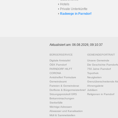
Hotels
Private Unterkünfte
Radwege in Parndorf
Aktualisiert am: 06.08.2026; 09:10:37
BÜRGERSERVICE
GEMEINDEPORTRAIT
Digitale Amtstafel
Unsere Gemeinde
ÖEK Parndorf
Die Geschichte Parndorf
PARNDORF HILFT
750 Jahre Parndorf
CORONA
Topothek
Amtshelfer/ Formulare
Neuigkeiten
Gemeindeamt
Grenzüberschreitende Akt
Parteien & Gemeinderat
Ahnengalerie
Dorfbote & Bürgermeisterbrief
Jubiläen
Sitzungsprotokoll GRS
Religionen in Parndorf
Bekanntmachungen
Sterbefälle
Wichtige Adressen
Abwasser und Kanalisation
Müll & Sammelstellen