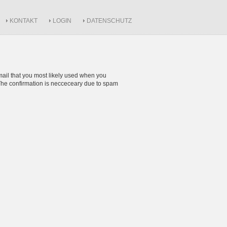
KONTAKT
LOGIN
DATENSCHUTZ
mail that you most likely used when you
l. The confirmation is necceceary due to spam