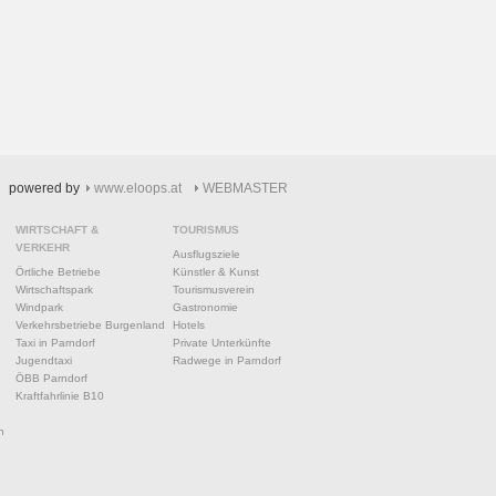
powered by
www.eloops.at
WEBMASTER
WIRTSCHAFT &
TOURISMUS
VERKEHR
Ausflugsziele
Örtliche Betriebe
Künstler & Kunst
Wirtschaftspark
Tourismusverein
Windpark
Gastronomie
Verkehrsbetriebe Burgenland
Hotels
Taxi in Parndorf
Private Unterkünfte
Jugendtaxi
Radwege in Parndorf
ÖBB Parndorf
Kraftfahrlinie B10
n