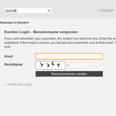
SITEMAP
Radwege in Parndorf
Kunden Login - Benutzername vergessen
If you cant remember your username, the system can send it to you. Enter the e
registered. If the email is correct, you will get your username sent to that emai
bots.
Email
Bestätigung
=
zurück zum Login