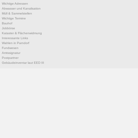
Wichtige Adressen
Abwasser und Kanalisation
Müll & Sammelstellen
Wichtige Termine
Bauhof
Jobbörse
Kataster & Flächenwidmung
Interessante Links
Wahlen in Parndorf
Fundwesen
Amtssignatur
Postpartner
Gebäudeinventar laut EED III