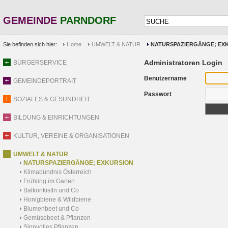
GEMEINDE
PARNDORF
Sie befinden sich hier:
Home
UMWELT & NATUR
NATURSPAZIERGÄNGE; EX
Administratoren Login
BÜRGERSERVICE
Benutzername
GEMEINDEPORTRAIT
Passwort
SOZIALES & GESUNDHEIT
BILDUNG & EINRICHTUNGEN
KULTUR, VEREINE & ORGANISATIONEN
UMWELT & NATUR
NATURSPAZIERGÄNGE; EXKURSION
Klimabündnis Österreich
Frühling im Garten
Balkonkistln und Co
Honigbiene & Wildbiene
Blumenbeet und Co
Gemüsebeet & Pflanzen
Sinnvolles Pflanzen