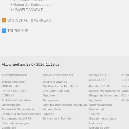
Gegen die Breitspurbahn
UMWELT ANWALT
WIRTSCHAFT & VERKEHR
TOURISMUS
Aktualisiert am: 23.07.2026; 11:19:03
BÜRGERSERVICE
GEMEINDEPORTRAIT
SOZIALES &
BILD
GESUNDHEIT
EINR
Digitale Amtstafel
Unsere Gemeinde
ÖEK Parndorf
Die Geschichte Parndorfs
Parndorf GEHT
Kinde
PARNDORF HILFT
750 Jahre Parndorf
Soziale Organisationen
Volks
CORONA
Topothek
Pflege und Betreuung
Büche
Amtshelfer/ Formulare
Neuigkeiten
Apotheke
Musik
Gemeindeamt
Grenzüberschreitende Aktivitäten
Ärzte/Hebammen
Parteien & Gemeinderat
Ahnengalerie
Gesundheit
Dorfbote & Bürgermeisterbrief
Jubiläen
Tierärzte
Sitzungsprotokoll GRS
Religionen in Parndorf
Gesundheitsthemen
Bekanntmachungen
Leihomas
Sterbefälle
Gesundes Dorf