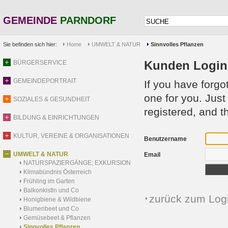
GEMEINDE
PARNDORF
Sie befinden sich hier:
Home
UMWELT & NATUR
Sinnvolles Pflanzen
Kunden Login 
BÜRGERSERVICE
GEMEINDEPORTRAIT
If you have forg
one for you. Jus
SOZIALES & GESUNDHEIT
registered, and t
BILDUNG & EINRICHTUNGEN
KULTUR, VEREINE & ORGANISATIONEN
Benutzername
UMWELT & NATUR
Email
NATURSPAZIERGÄNGE; EXKURSION
Klimabündnis Österreich
Frühling im Garten
Balkonkistln und Co
zurück zum Log
Honigbiene & Wildbiene
Blumenbeet und Co
Gemüsebeet & Pflanzen
Sinnvolles Pflanzen