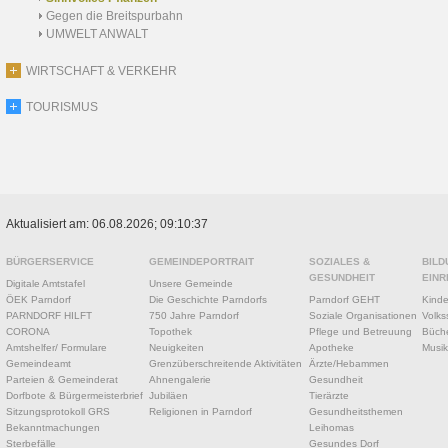
Gegen die Breitspurbahn
UMWELT ANWALT
WIRTSCHAFT & VERKEHR
TOURISMUS
Aktualisiert am: 06.08.2026; 09:10:37
BÜRGERSERVICE
GEMEINDEPORTRAIT
SOZIALES &
BILD
GESUNDHEIT
EINR
Digitale Amtstafel
Unsere Gemeinde
ÖEK Parndorf
Die Geschichte Parndorfs
Parndorf GEHT
Kinde
PARNDORF HILFT
750 Jahre Parndorf
Soziale Organisationen
Volks
CORONA
Topothek
Pflege und Betreuung
Büche
Amtshelfer/ Formulare
Neuigkeiten
Apotheke
Musik
Gemeindeamt
Grenzüberschreitende Aktivitäten
Ärzte/Hebammen
Parteien & Gemeinderat
Ahnengalerie
Gesundheit
Dorfbote & Bürgermeisterbrief
Jubiläen
Tierärzte
Sitzungsprotokoll GRS
Religionen in Parndorf
Gesundheitsthemen
Bekanntmachungen
Leihomas
Sterbefälle
Gesundes Dorf