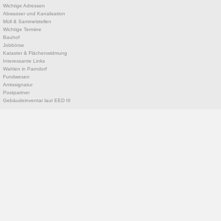
Wichtige Adressen
Abwasser und Kanalisation
Müll & Sammelstellen
Wichtige Termine
Bauhof
Jobbörse
Kataster & Flächenwidmung
Interessante Links
Wahlen in Parndorf
Fundwesen
Amtssignatur
Postpartner
Gebäudeinventar laut EED III