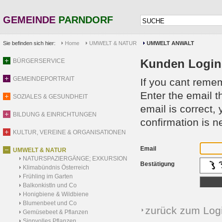
GEMEINDE
PARNDORF
Sie befinden sich hier:
Home
UMWELT & NATUR
UMWELT ANWALT
Kunden Login
BÜRGERSERVICE
GEMEINDEPORTRAIT
If you cant reme
Enter the email t
SOZIALES & GESUNDHEIT
email is correct,
BILDUNG & EINRICHTUNGEN
confirmation is 
KULTUR, VEREINE & ORGANISATIONEN
Email
UMWELT & NATUR
NATURSPAZIERGÄNGE; EXKURSION
Bestätigung
Klimabündnis Österreich
Frühling im Garten
Balkonkistln und Co
Honigbiene & Wildbiene
Blumenbeet und Co
zurück zum Log
Gemüsebeet & Pflanzen
Sinnvolles Pflanzen