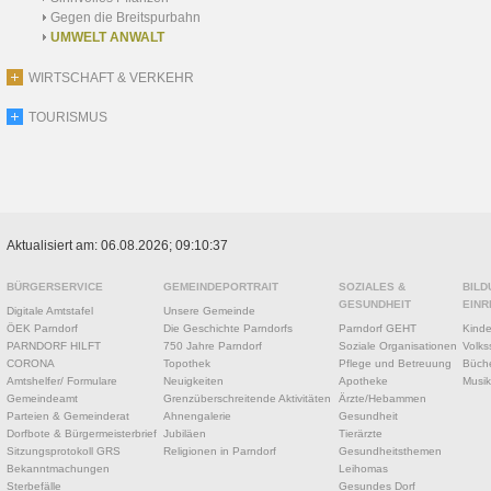
Gegen die Breitspurbahn
UMWELT ANWALT
WIRTSCHAFT & VERKEHR
TOURISMUS
Aktualisiert am: 06.08.2026; 09:10:37
BÜRGERSERVICE
GEMEINDEPORTRAIT
SOZIALES &
BILD
GESUNDHEIT
EINR
Digitale Amtstafel
Unsere Gemeinde
ÖEK Parndorf
Die Geschichte Parndorfs
Parndorf GEHT
Kinde
PARNDORF HILFT
750 Jahre Parndorf
Soziale Organisationen
Volks
CORONA
Topothek
Pflege und Betreuung
Büche
Amtshelfer/ Formulare
Neuigkeiten
Apotheke
Musik
Gemeindeamt
Grenzüberschreitende Aktivitäten
Ärzte/Hebammen
Parteien & Gemeinderat
Ahnengalerie
Gesundheit
Dorfbote & Bürgermeisterbrief
Jubiläen
Tierärzte
Sitzungsprotokoll GRS
Religionen in Parndorf
Gesundheitsthemen
Bekanntmachungen
Leihomas
Sterbefälle
Gesundes Dorf