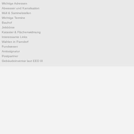
Wichtige Adressen
Abwasser und Kanalisation
Müll & Sammelstellen
Wichtige Termine
Bauhof
Jobbörse
Kataster & Flächenwidmung
Interessante Links
Wahlen in Parndorf
Fundwesen
Amtssignatur
Postpartner
Gebäudeinventar laut EED III