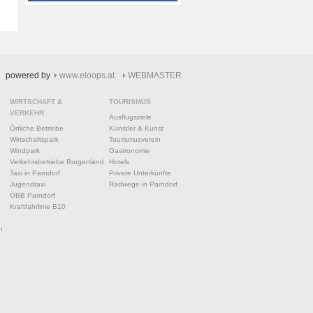
powered by
www.eloops.at
WEBMASTER
WIRTSCHAFT &
TOURISMUS
VERKEHR
Ausflugsziele
Örtliche Betriebe
Künstler & Kunst
Wirtschaftspark
Tourismusverein
Windpark
Gastronomie
Verkehrsbetriebe Burgenland
Hotels
Taxi in Parndorf
Private Unterkünfte
Jugendtaxi
Radwege in Parndorf
ÖBB Parndorf
Kraftfahrlinie B10
n