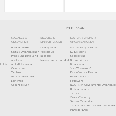
IMPRESSUM
SOZIALES &
BILDUNG &
KULTUR, VEREINE &
GESUNDHEIT
EINRICHTUNGEN
ORGANISATIONEN
s
Parndorf GEHT
Kindergärten
Veranstaltungskalender
Soziale Organisationen
Volksschule
Kulturvereine
Pflege und Betreuung
Bücherei
Sportvereine
Apotheke
Musikschule in Parndorf
Soziale Vereine
ivitäten
Ärzte/Hebammen
Naturvereine
Gesundheit
"das Wurzelwerk"
Tierärzte
Kinderfreunde Parndorf
Gesundheitsthemen
Weitere Vereine
Leihomas
Feuerwehr
Gesundes Dorf
NGO - Non-Governmental Organisatio
Dorferneuerung
Tierheim
Vereinsförderung
Service für Vereine
1.Parndorfer Grill- und Genuss Verein
Markt der Erde