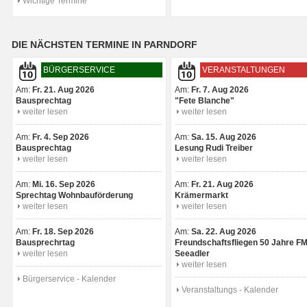
Wichtige Termine
DIE NÄCHSTEN TERMINE IN PARNDORF
BÜRGERSERVICE
VERANSTALTUNGEN
Am:
Fr. 21. Aug 2026
Am:
Fr. 7. Aug 2026
Bausprechtag
"Fete Blanche"
weiter lesen
weiter lesen
Am:
Fr. 4. Sep 2026
Am:
Sa. 15. Aug 2026
Bausprechtag
Lesung Rudi Treiber
weiter lesen
weiter lesen
Am:
Mi. 16. Sep 2026
Am:
Fr. 21. Aug 2026
Sprechtag Wohnbauförderung
Krämermarkt
weiter lesen
weiter lesen
Am:
Fr. 18. Sep 2026
Am:
Sa. 22. Aug 2026
Bausprechrtag
Freundschaftsfliegen 50 Jahre F
weiter lesen
Seeadler
weiter lesen
Bürgerservice - Kalender
Veranstaltungs - Kalender