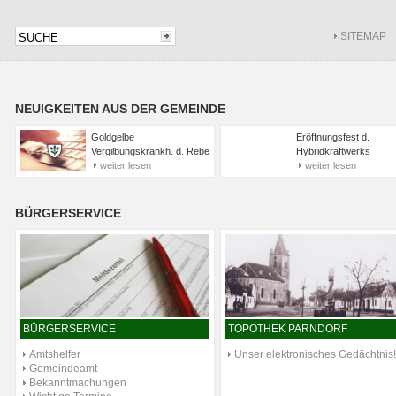
SITEMAP
NEUIGKEITEN AUS DER GEMEINDE
Goldgelbe
Eröffnungsfest d.
Vergilbungskrankh. d. Rebe
Hybridkraftwerks
weiter lesen
weiter lesen
BÜRGERSERVICE
BÜRGERSERVICE
TOPOTHEK PARNDORF
Amtshelfer
Unser elektronisches Gedächtnis!
Gemeindeamt
Bekanntmachungen