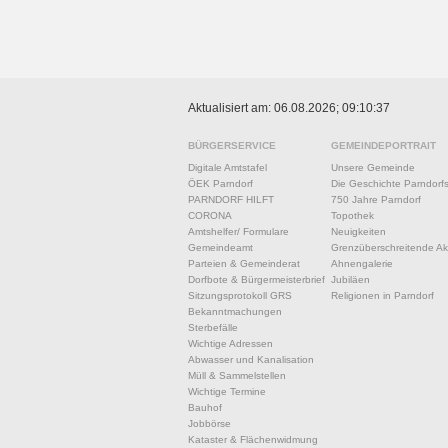
Aktualisiert am: 06.08.2026; 09:10:37
BÜRGERSERVICE
GEMEINDEPORTRAIT
Digitale Amtstafel
Unsere Gemeinde
ÖEK Parndorf
Die Geschichte Parndorf
PARNDORF HILFT
750 Jahre Parndorf
CORONA
Topothek
Amtshelfer/ Formulare
Neuigkeiten
Gemeindeamt
Grenzüberschreitende Akt
Parteien & Gemeinderat
Ahnengalerie
Dorfbote & Bürgermeisterbrief
Jubiläen
Sitzungsprotokoll GRS
Religionen in Parndorf
Bekanntmachungen
Sterbefälle
Wichtige Adressen
Abwasser und Kanalisation
Müll & Sammelstellen
Wichtige Termine
Bauhof
Jobbörse
Kataster & Flächenwidmung