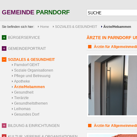
GEMEINDE
PARNDORF
Sie befinden sich hier:
Home
SOZIALES & GESUNDHEIT
Ärzte/Hebammen
ÄRZTE IN PARNDORF 
BÜRGERSERVICE
Ärztin für Allgemeinmedi
GEMEINDEPORTRAIT
SOZIALES & GESUNDHEIT
Parndorf GEHT
Soziale Organisationen
Pflege und Betreuung
Apotheke
Ärzte/Hebammen
Gesundheit
Tierärzte
Gesundheitsthemen
Leihomas
Gesundes Dorf
BILDUNG & EINRICHTUNGEN
Ärztin für Allgemeinmedi
KULTUR, VEREINE & ORGANISATIONEN