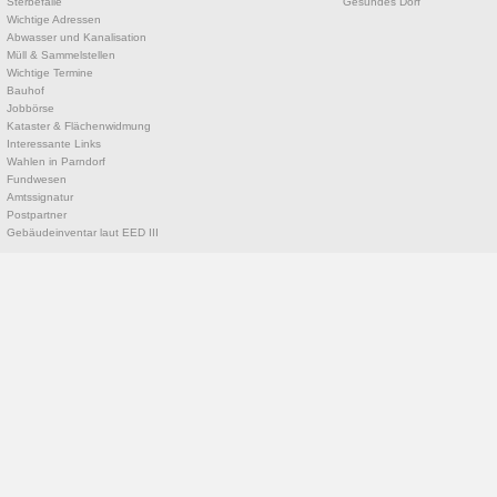
Sterbefälle
Gesundes Dorf
Wichtige Adressen
Abwasser und Kanalisation
Müll & Sammelstellen
Wichtige Termine
Bauhof
Jobbörse
Kataster & Flächenwidmung
Interessante Links
Wahlen in Parndorf
Fundwesen
Amtssignatur
Postpartner
Gebäudeinventar laut EED III