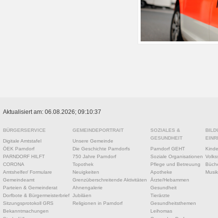
Aktualisiert am: 06.08.2026; 09:10:37
BÜRGERSERVICE
GEMEINDEPORTRAIT
SOZIALES &
BILD
GESUNDHEIT
EINR
Digitale Amtstafel
Unsere Gemeinde
ÖEK Parndorf
Die Geschichte Parndorfs
Parndorf GEHT
Kinde
PARNDORF HILFT
750 Jahre Parndorf
Soziale Organisationen
Volks
CORONA
Topothek
Pflege und Betreuung
Büche
Amtshelfer/ Formulare
Neuigkeiten
Apotheke
Musik
Gemeindeamt
Grenzüberschreitende Aktivitäten
Ärzte/Hebammen
Parteien & Gemeinderat
Ahnengalerie
Gesundheit
Dorfbote & Bürgermeisterbrief
Jubiläen
Tierärzte
Sitzungsprotokoll GRS
Religionen in Parndorf
Gesundheitsthemen
Bekanntmachungen
Leihomas