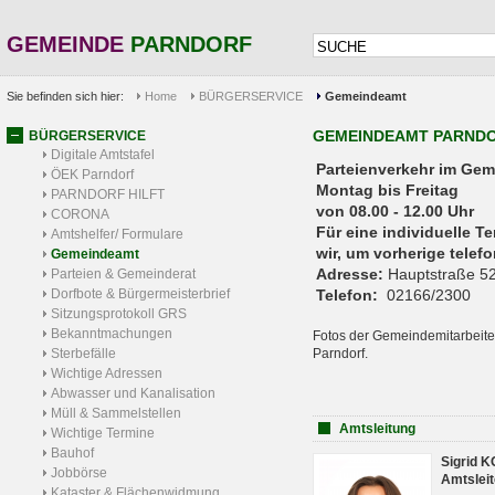
GEMEINDE
PARNDORF
Sie befinden sich hier:
Home
BÜRGERSERVICE
Gemeindeamt
GEMEINDEAMT PARND
BÜRGERSERVICE
Digitale Amtstafel
Parteienverkehr 
ÖEK Parndorf
Montag bis Freitag
PARNDORF HILFT
von 08.00 - 12.00 Uhr
CORONA
Für eine individuelle T
Amtshelfer/ Formulare
wir, um vorherige tele
Gemeindeamt
Adresse:
Hauptstraße 52
Parteien & Gemeinderat
Dorfbote & Bürgermeisterbrief
Telefon:
02166/2300
Sitzungsprotokoll GRS
Bekanntmachungen
Fotos der Gemeindemitarbeite
Sterbefälle
Parndorf.
Wichtige Adressen
Abwasser und Kanalisation
Müll & Sammelstellen
Amtsleitung
Wichtige Termine
Bauhof
Sigrid 
Jobbörse
Amtsleit
Kataster & Flächenwidmung