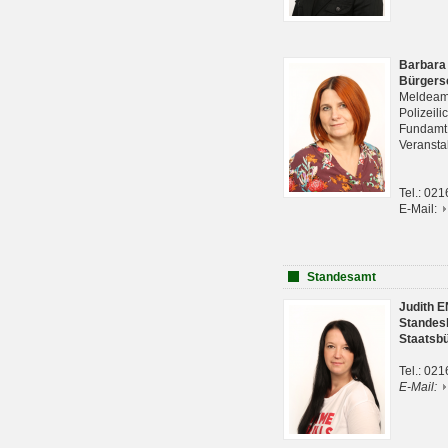
Barbara
Bürgers
Meldeam
Polizeil
Fundam
Veranst
Tel.: 02
E-Mail:
Standesamt
Judith 
Standes
Staatsb
Tel.: 02
E-Mail: