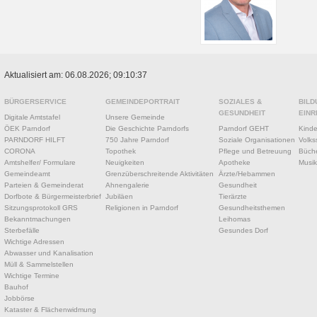
Aktualisiert am: 06.08.2026; 09:10:37
BÜRGERSERVICE
GEMEINDEPORTRAIT
SOZIALES &
BILD
GESUNDHEIT
EINR
Digitale Amtstafel
Unsere Gemeinde
ÖEK Parndorf
Die Geschichte Parndorfs
Parndorf GEHT
Kinde
PARNDORF HILFT
750 Jahre Parndorf
Soziale Organisationen
Volks
CORONA
Topothek
Pflege und Betreuung
Büche
Amtshelfer/ Formulare
Neuigkeiten
Apotheke
Musik
Gemeindeamt
Grenzüberschreitende Aktivitäten
Ärzte/Hebammen
Parteien & Gemeinderat
Ahnengalerie
Gesundheit
Dorfbote & Bürgermeisterbrief
Jubiläen
Tierärzte
Sitzungsprotokoll GRS
Religionen in Parndorf
Gesundheitsthemen
Bekanntmachungen
Leihomas
Sterbefälle
Gesundes Dorf
Wichtige Adressen
Abwasser und Kanalisation
Müll & Sammelstellen
Wichtige Termine
Bauhof
Jobbörse
Kataster & Flächenwidmung