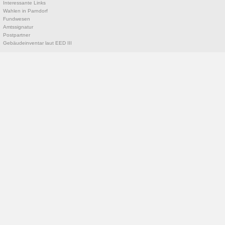
Interessante Links
Wahlen in Parndorf
Fundwesen
Amtssignatur
Postpartner
Gebäudeinventar laut EED III