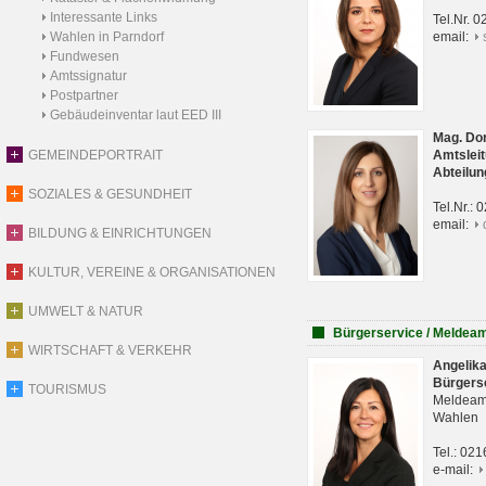
Interessante Links
Tel.Nr. 
Wahlen in Parndorf
email:
Fundwesen
Amtssignatur
Postpartner
Gebäudeinventar laut EED III
Mag. Do
GEMEINDEPORTRAIT
Amtsleit
Abteilun
SOZIALES & GESUNDHEIT
Tel.Nr.:
email:
BILDUNG & EINRICHTUNGEN
KULTUR, VEREINE & ORGANISATIONEN
UMWELT & NATUR
Bürgerservice / Meldea
WIRTSCHAFT & VERKEHR
Angelik
Bürgers
TOURISMUS
Meldeam
Wahlen
Tel.: 02
e-mail: