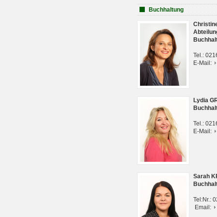
Buchhaltung
Christi
Abteilun
Buchhal
Tel.: 02
E-Mail:
Lydia G
Buchhal
Tel.: 02
E-Mail:
Sarah 
Buchhal
Tel:Nr.:
Email: