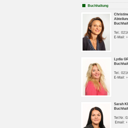
Buchhaltung
Christi
Abteilun
Buchhal
Tel.: 02
E-Mail:
Lydia G
Buchhal
Tel.: 02
E-Mail:
Sarah 
Buchhal
Tel:Nr.:
Email: