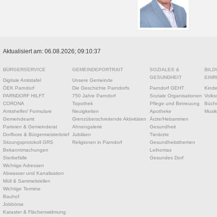
Aktualisiert am: 06.08.2026; 09:10:37
BÜRGERSERVICE
GEMEINDEPORTRAIT
SOZIALES &
BILD
GESUNDHEIT
EINR
Digitale Amtstafel
Unsere Gemeinde
ÖEK Parndorf
Die Geschichte Parndorfs
Parndorf GEHT
Kinde
PARNDORF HILFT
750 Jahre Parndorf
Soziale Organisationen
Volks
CORONA
Topothek
Pflege und Betreuung
Büche
Amtshelfer/ Formulare
Neuigkeiten
Apotheke
Musik
Gemeindeamt
Grenzüberschreitende Aktivitäten
Ärzte/Hebammen
Parteien & Gemeinderat
Ahnengalerie
Gesundheit
Dorfbote & Bürgermeisterbrief
Jubiläen
Tierärzte
Sitzungsprotokoll GRS
Religionen in Parndorf
Gesundheitsthemen
Bekanntmachungen
Leihomas
Sterbefälle
Gesundes Dorf
Wichtige Adressen
Abwasser und Kanalisation
Müll & Sammelstellen
Wichtige Termine
Bauhof
Jobbörse
Kataster & Flächenwidmung