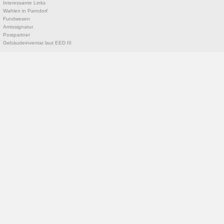
Interessante Links
Wahlen in Parndorf
Fundwesen
Amtssignatur
Postpartner
Gebäudeinventar laut EED III