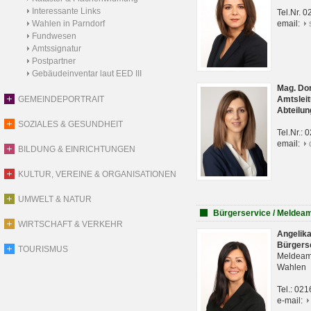
Interessante Links
Tel.Nr. 
Wahlen in Parndorf
email:
Fundwesen
Amtssignatur
Postpartner
Gebäudeinventar laut EED III
Mag. Do
GEMEINDEPORTRAIT
Amtsleit
Abteilun
SOZIALES & GESUNDHEIT
Tel.Nr.:
email:
BILDUNG & EINRICHTUNGEN
KULTUR, VEREINE & ORGANISATIONEN
UMWELT & NATUR
Bürgerservice / Meldea
WIRTSCHAFT & VERKEHR
Angelik
Bürgers
TOURISMUS
Meldeam
Wahlen
Tel.: 02
e-mail: