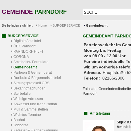
GEMEINDE
PARNDORF
Sie befinden sich hier:
Home
BÜRGERSERVICE
Gemeindeamt
GEMEINDEAMT PARND
BÜRGERSERVICE
Digitale Amtstafel
Parteienverkehr 
ÖEK Parndorf
Montag bis Freitag
PARNDORF HILFT
von 08.00 - 12.00 Uhr
CORONA
Für eine individuelle T
Amtshelfer/ Formulare
wir, um vorherige tele
Gemeindeamt
Adresse:
Hauptstraße 52
Parteien & Gemeinderat
Dorfbote & Bürgermeisterbrief
Telefon:
02166/2300
Sitzungsprotokoll GRS
Bekanntmachungen
Fotos der Gemeindemitarbeite
Sterbefälle
Parndorf.
Wichtige Adressen
Abwasser und Kanalisation
Müll & Sammelstellen
Amtsleitung
Wichtige Termine
Bauhof
Sigrid 
Jobbörse
Amtsleit
Kataster & Flächenwidmung