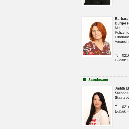
Barbara
Bürgers
Meldeam
Polizeil
Fundam
Veranst
Tel.: 02
E-Mail:
Standesamt
Judith 
Standes
Staatsb
Tel.: 02
E-Mail: