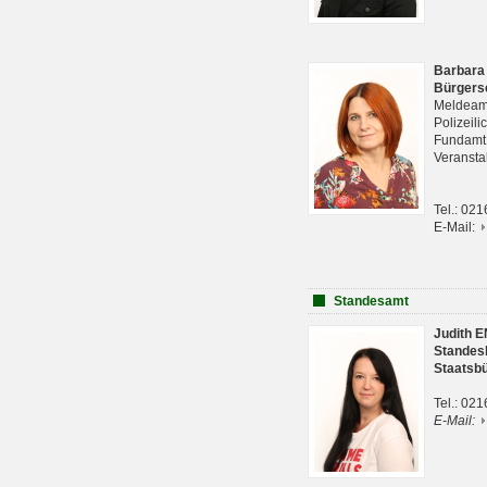
Barbara
Bürgers
Meldeam
Polizeil
Fundam
Veranst
Tel.: 02
E-Mail:
Standesamt
Judith 
Standes
Staatsb
Tel.: 02
E-Mail: