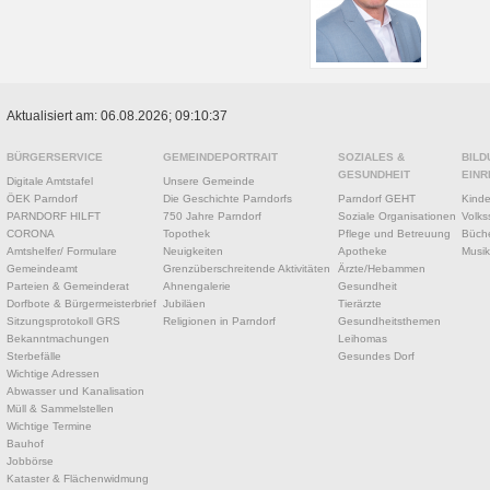
Aktualisiert am: 06.08.2026; 09:10:37
BÜRGERSERVICE
GEMEINDEPORTRAIT
SOZIALES &
BILD
GESUNDHEIT
EINR
Digitale Amtstafel
Unsere Gemeinde
ÖEK Parndorf
Die Geschichte Parndorfs
Parndorf GEHT
Kinde
PARNDORF HILFT
750 Jahre Parndorf
Soziale Organisationen
Volks
CORONA
Topothek
Pflege und Betreuung
Büche
Amtshelfer/ Formulare
Neuigkeiten
Apotheke
Musik
Gemeindeamt
Grenzüberschreitende Aktivitäten
Ärzte/Hebammen
Parteien & Gemeinderat
Ahnengalerie
Gesundheit
Dorfbote & Bürgermeisterbrief
Jubiläen
Tierärzte
Sitzungsprotokoll GRS
Religionen in Parndorf
Gesundheitsthemen
Bekanntmachungen
Leihomas
Sterbefälle
Gesundes Dorf
Wichtige Adressen
Abwasser und Kanalisation
Müll & Sammelstellen
Wichtige Termine
Bauhof
Jobbörse
Kataster & Flächenwidmung