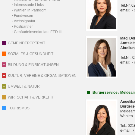
Interessante Links
Tel.Nr. 
Wahlen in Parndorf
email:
Fundwesen
Amtssignatur
Postpartner
Gebäudeinventar laut EED III
Mag. Do
GEMEINDEPORTRAIT
Amtsleit
Abteilun
SOZIALES & GESUNDHEIT
Tel.Nr.:
email:
BILDUNG & EINRICHTUNGEN
KULTUR, VEREINE & ORGANISATIONEN
UMWELT & NATUR
Bürgerservice / Meldea
WIRTSCHAFT & VERKEHR
Angelik
Bürgers
TOURISMUS
Meldeam
Wahlen
Tel.: 02
e-mail: