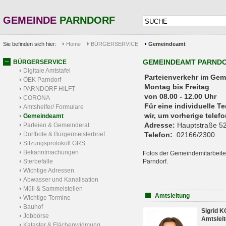
GEMEINDE
PARNDORF
Sie befinden sich hier:
Home
BÜRGERSERVICE
Gemeindeamt
GEMEINDEAMT PARND
BÜRGERSERVICE
Digitale Amtstafel
Parteienverkehr 
ÖEK Parndorf
Montag bis Freitag
PARNDORF HILFT
von 08.00 - 12.00 Uhr
CORONA
Für eine individuelle T
Amtshelfer/ Formulare
wir, um vorherige tele
Gemeindeamt
Adresse:
Hauptstraße 52
Parteien & Gemeinderat
Dorfbote & Bürgermeisterbrief
Telefon:
02166/2300
Sitzungsprotokoll GRS
Bekanntmachungen
Fotos der Gemeindemitarbeite
Sterbefälle
Parndorf.
Wichtige Adressen
Abwasser und Kanalisation
Müll & Sammelstellen
Amtsleitung
Wichtige Termine
Bauhof
Sigrid 
Jobbörse
Amtsleit
Kataster & Flächenwidmung