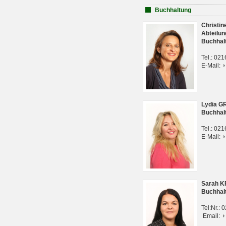
Buchhaltung
Christi
Abteilun
Buchhal
Tel.: 02
E-Mail:
Lydia G
Buchhal
Tel.: 02
E-Mail:
Sarah 
Buchhal
Tel:Nr.:
Email: