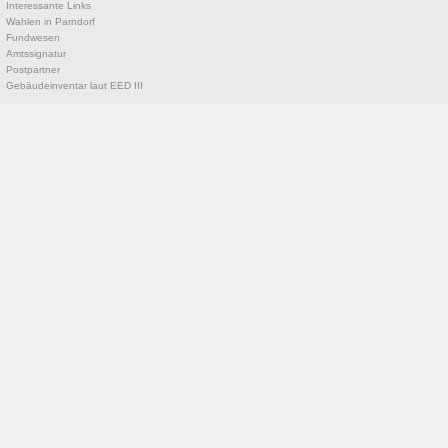
Interessante Links
Wahlen in Parndorf
Fundwesen
Amtssignatur
Postpartner
Gebäudeinventar laut EED III