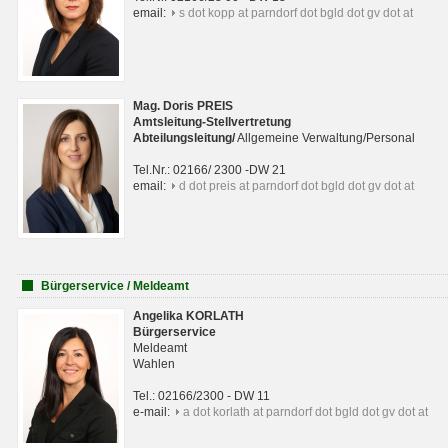
email:
s dot kopp at parndorf dot bgld dot gv dot at
Mag. Doris PREIS
Amtsleitung-Stellvertretung
Abteilungsleitun
g
/
Allgemeine Verwaltung/Personal
Tel.Nr.: 02166/ 2300 -DW 21
email:
d dot preis at parndorf dot bgld dot gv dot at
Bürgerservice / Meldeamt
Angelika KORLATH
Bürgerservice
Meldeamt
Wahlen
Tel.: 02166/2300 - DW 11
e-mail:
a dot korlath at parndorf dot bgld dot gv dot at