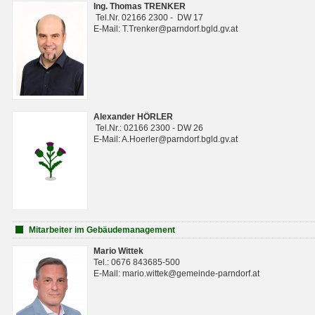
Ing. Thomas TRENKER
Tel.Nr. 02166 2300 - DW 17
E-Mail: T.Trenker@parndorf.bgld.gv.at
Alexander HÖRLER
Tel.Nr.: 02166 2300 - DW 26
E-Mail: A.Hoerler@parndorf.bgld.gv.at
Mitarbeiter im Gebäudemanagement
Mario Wittek
Tel.: 0676 843685-500
E-Mail: mario.wittek@gemeinde-parndorf.at