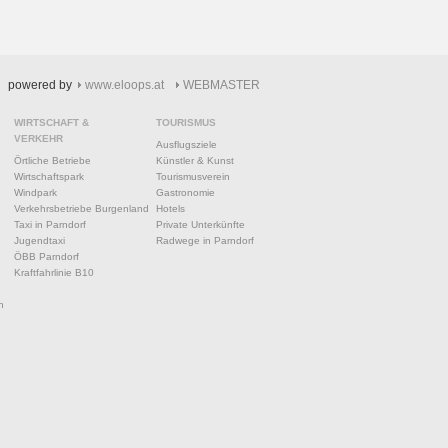
powered by
www.eloops.at
WEBMASTER
WIRTSCHAFT &
TOURISMUS
VERKEHR
Ausflugsziele
Örtliche Betriebe
Künstler & Kunst
Wirtschaftspark
Tourismusverein
Windpark
Gastronomie
Verkehrsbetriebe Burgenland
Hotels
Taxi in Parndorf
Private Unterkünfte
Jugendtaxi
Radwege in Parndorf
ÖBB Parndorf
Kraftfahrlinie B10
n