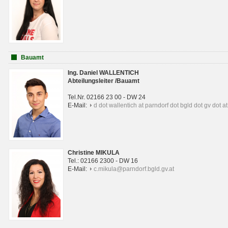
Bauamt
Ing. Daniel WALLENTICH
Abteilungsleiter /Bauamt
Tel.Nr. 02166 23 00 - DW 24
E-Mail:
d dot wallentich at parndorf dot bgld dot gv dot at
Christine MIKULA
Tel.: 02166 2300 - DW 16
E-Mail:
c.mikula@parndorf.bgld.gv.at