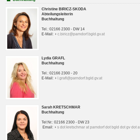
Christine BIRICZ-SKODA
Abteilungsleiterin
Buchhaltung
Tel.: 02166 2300 - DW 14
E-Mail:
c.biricz@parndorf.bgld.gv.at
Lydia GRAFL
Buchhaltung
Tel.: 02166 2300 - 20
E-Mail:
l.grafl@parndorf.bgld.gv.at
Sarah KRETSCHMAR
Buchhaltung
Tel:Nr.: 02166 2300 - DW 23
Email:
s dot kretschmar at parndorf dot bgld dot gv dot a