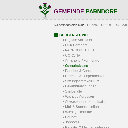
GEMEINDE
PARNDORF
Sie befinden sich hier:
Home
BÜRGERSERVI
BÜRGERSERVICE
Digitale Amtstafel
ÖEK Parndorf
PARNDORF HILFT
CORONA
Amtshelfer/ Formulare
Gemeindeamt
Parteien & Gemeinderat
Dorfbote & Bürgermeisterbrief
Sitzungsprotokoll GRS
Bekanntmachungen
Sterbefälle
Wichtige Adressen
Abwasser und Kanalisation
Müll & Sammelstellen
Wichtige Termine
Bauhof
Jobbörse
Kataster & Flächenwidmung