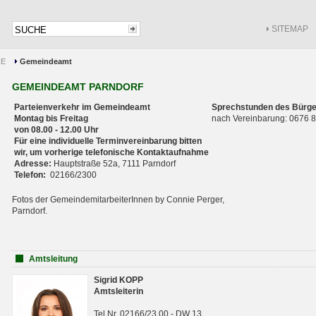
SITEMAP
CE
Gemeindeamt
GEMEINDEAMT PARNDORF
Parteienverkehr im Gemeindeamt
Sprechstunden des Bürge
Montag bis Freitag
nach Vereinbarung: 0676
von 08.00 - 12.00 Uhr
Für eine individuelle Terminvereinbarung bitten
wir, um vorherige telefonische Kontaktaufnahme
Adresse:
Hauptstraße 52a, 7111 Parndorf
Telefon:
02166/2300
Fotos der GemeindemitarbeiterInnen by Connie Perger,
Parndorf.
Amtsleitung
Sigrid KOPP
Amtsleiterin
Tel.Nr. 02166/23 00 - DW 13