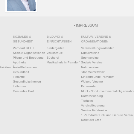
IMPRESSUM
SOZIALES &
BILDUNG &
KULTUR, VEREINE &
GESUNDHEIT
EINRICHTUNGEN
ORGANISATIONEN
s
Parndorf GEHT
Kindergärten
Veranstaltungskalender
Soziale Organisationen
Volksschule
Kulturvereine
Pflege und Betreuung
Bücherei
Sportvereine
Apotheke
Musikschule in Parndorf
Soziale Vereine
ivitäten
Ärzte/Hebammen
Naturvereine
Gesundheit
"das Wurzelwerk"
Tierärzte
Kinderfreunde Parndorf
Gesundheitsthemen
Weitere Vereine
Leihomas
Feuerwehr
Gesundes Dorf
NGO - Non-Governmental Organisatio
Dorferneuerung
Tierheim
Vereinsförderung
Service für Vereine
1.Parndorfer Grill- und Genuss Verein
Markt der Erde