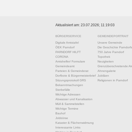
Aktualisiert am: 23.07.2026; 11:19:03
BÜRGERSERVICE
GEMEINDEPORTRAIT
Digitale Amtstafel
Unsere Gemeinde
ÖEK Parndorf
Die Geschichte Parndorf
PARNDORF HILFT
750 Jahre Parndorf
CORONA
Topothek
Amtshelfer/ Formulare
Neuigkeiten
Gemeindeamt
Grenzüberschreitende Akt
Parteien & Gemeinderat
Ahnengalerie
Dorfbote & Bürgermeisterbrief
Jubiläen
Sitzungsprotokoll GRS
Religionen in Parndorf
Bekanntmachungen
Sterbefälle
Wichtige Adressen
Abwasser und Kanalisation
Müll & Sammelstellen
Wichtige Termine
Bauhof
Jobbörse
Kataster & Flächenwidmung
Interessante Links