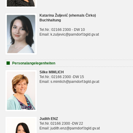
Katarina Žuljević (ehemals Čirko)
Buchhaltung
Tel.Nr.: 02166 2300 - DW 10
Email: k.zuljevic@parndorf.bgld.gv.at
Personalangelegenheiten
Silke MIMLICH
Tel.Nr.: 02166 2300 -DW 15
Email: s.mimlich@parndorf.bgld.gv.at
Judith ENZ
Tel.Nr. 02166 2300 -DW 22
Email: judith.enz@parndorf.bgld.gv.at