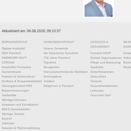
Aktualisiert am: 06.08.2026; 09:10:37
BÜRGERSERVICE
GEMEINDEPORTRAIT
SOZIALES &
BILD
GESUNDHEIT
EINR
Digitale Amtstafel
Unsere Gemeinde
ÖEK Parndorf
Die Geschichte Parndorfs
Parndorf GEHT
Kinde
PARNDORF HILFT
750 Jahre Parndorf
Soziale Organisationen
Volks
CORONA
Topothek
Pflege und Betreuung
Büche
Amtshelfer/ Formulare
Neuigkeiten
Apotheke
Musik
Gemeindeamt
Grenzüberschreitende Aktivitäten
Ärzte/Hebammen
Parteien & Gemeinderat
Ahnengalerie
Gesundheit
Dorfbote & Bürgermeisterbrief
Jubiläen
Tierärzte
Sitzungsprotokoll GRS
Religionen in Parndorf
Gesundheitsthemen
Bekanntmachungen
Leihomas
Sterbefälle
Gesundes Dorf
Wichtige Adressen
Abwasser und Kanalisation
Müll & Sammelstellen
Wichtige Termine
Bauhof
Jobbörse
Kataster & Flächenwidmung