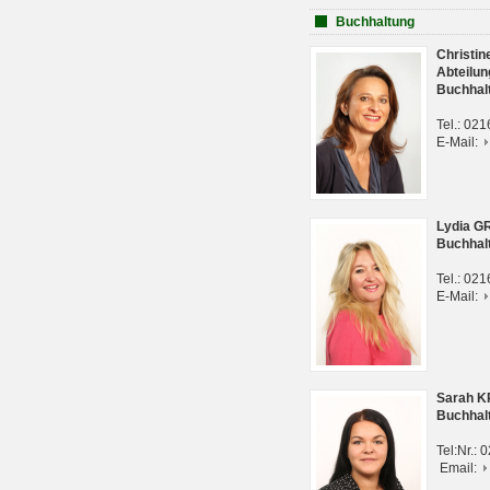
Buchhaltung
Christi
Abteilun
Buchhal
Tel.: 02
E-Mail:
Lydia G
Buchhal
Tel.: 02
E-Mail:
Sarah 
Buchhal
Tel:Nr.:
Email: