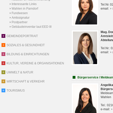
Interessante Links
Tel.Nr. 
Wahlen in Parndorf
email:
Fundwesen
Amtssignatur
Postpartner
Gebäudeinventar laut EED III
Mag. Do
GEMEINDEPORTRAIT
Amtsleit
Abteilun
SOZIALES & GESUNDHEIT
Tel.Nr.:
email:
BILDUNG & EINRICHTUNGEN
KULTUR, VEREINE & ORGANISATIONEN
UMWELT & NATUR
Bürgerservice / Meldea
WIRTSCHAFT & VERKEHR
Angelik
Bürgers
TOURISMUS
Meldeam
Wahlen
Tel.: 02
e-mail: