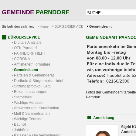
GEMEINDE
PARNDORF
Sie befinden sich hier:
Home
BÜRGERSERVICE
Gemeindeamt
GEMEINDEAMT PARND
BÜRGERSERVICE
Digitale Amtstafel
Parteienverkehr 
ÖEK Parndorf
Montag bis Freitag
PARNDORF HILFT
von 08.00 - 12.00 Uhr
CORONA
Für eine individuelle T
Amtshelfer/ Formulare
wir, um vorherige tele
Gemeindeamt
Adresse:
Hauptstraße 52
Parteien & Gemeinderat
Dorfbote & Bürgermeisterbrief
Telefon:
02166/2300
Sitzungsprotokoll GRS
Bekanntmachungen
Fotos der Gemeindemitarbeite
Sterbefälle
Parndorf.
Wichtige Adressen
Abwasser und Kanalisation
Müll & Sammelstellen
Amtsleitung
Wichtige Termine
Bauhof
Sigrid 
Jobbörse
Amtsleit
Kataster & Flächenwidmung