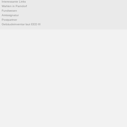
Interessante Links
Wahlen in Parndorf
Fundwesen
Amtssignatur
Postpartner
Gebäudeinventar laut EED III