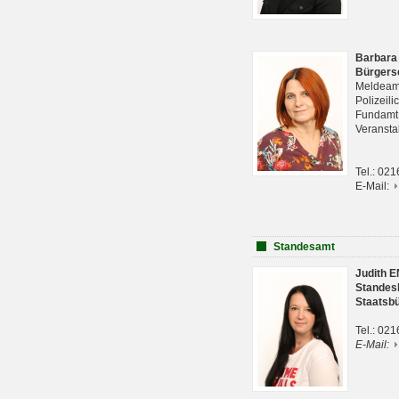
Barbara
Bürgers
Meldeam
Polizeil
Fundam
Veranst
Tel.: 02
E-Mail:
Standesamt
Judith 
Standes
Staatsb
Tel.: 02
E-Mail: